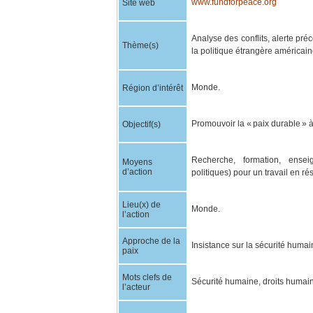
www.fundforpeace.org
Site web
Analyse des conflits, alerte préc
Thème(s)
la politique étrangère américain
Monde.
Région d’intérêt
Promouvoir la « paix durable » à 
Objectif(s)
Recherche, formation, enseign
Moyens
d’action
politiques) pour un travail en ré
Lieu(x) de
Monde.
l’action
Approche de la
Insistance sur la sécurité humain
paix
Mots clefs de
Sécurité humaine, droits humai
l’acteur