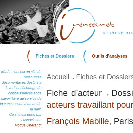
un site de res
Fiches et Dossiers
Outils d’analyses
Irénées.net est un site de
Accueil
Fiches et Dossier
ressources
documentaires destiné à
favoriser l’échange de
Fiche d’acteur
Dossi
connaissances et de
savoir faire au service de
acteurs travaillant pour
la construction d’un art de
la paix.
Ce site est porté par
François Mabille
, Pari
l’association
Modus Operandi