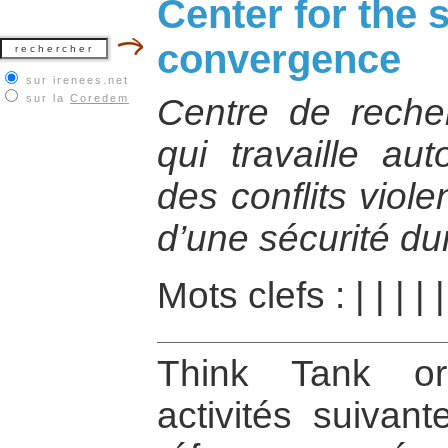
Center for the s
convergence
sur irenees.net
sur la
Coredem
Centre de reche
qui travaille au
des conflits viol
d’une sécurité du
Mots clefs :
|
|
|
|
|
Think Tank or
activités suivant