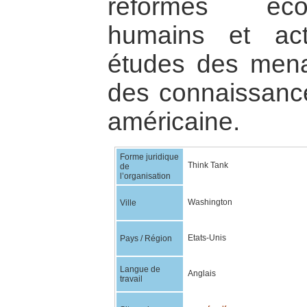
réformes écon
humains et act
études des mena
des connaissance
américaine.
Forme juridique
Think Tank
de
l’organisation
Washington
Ville
Etats-Unis
Pays / Région
Langue de
Anglais
travail