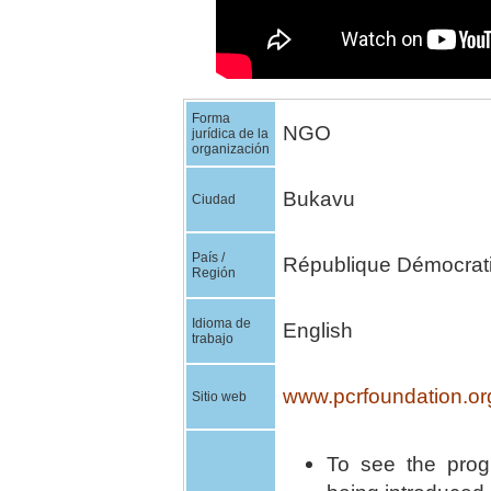
Forma
NGO
jurídica de la
organización
Bukavu
Ciudad
País /
République Démocrat
Región
Idioma de
English
trabajo
www.pcrfoundation.or
Sitio web
To see the prog