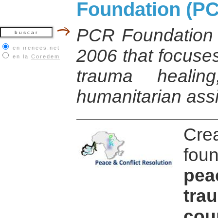
Foundation (
PCR Foundation 
en irenees.net
2006 that focuse
en la
Coredem
trauma healin
humanitarian ass
Cre
fou
pe
tr
co