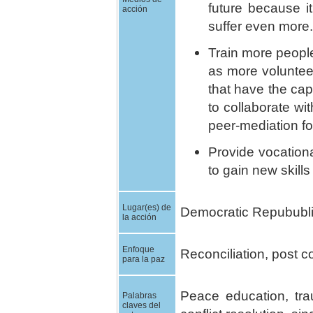
future because 
acción
suffer even more.
Train more people
as more voluntee
that have the cap
to collaborate wit
peer-mediation fo
Provide vocationa
to gain new skill
Lugar(es) de
Democratic Repububli
la acción
Enfoque
Reconciliation, post co
para la paz
Peace education, tra
Palabras
claves del