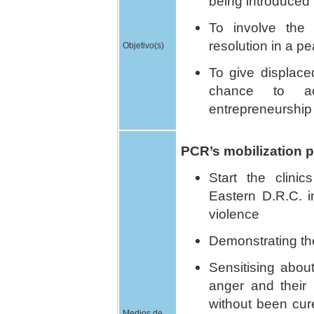
being introduced 
To involve the 
resolution in a p
Objetivo(s)
To give displace
chance to a
entrepreneurship 
PCR’s mobilization p
Start the clini
Eastern D.R.C. i
violence
Demonstrating th
Sensitising about
anger and their
without been cur
Medios de