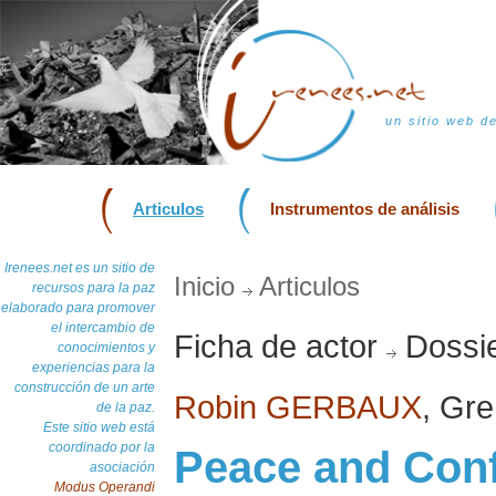
un sitio web d
Articulos
Instrumentos de análisis
Irenees.net es un sitio de
Inicio
Articulos
recursos para la paz
elaborado para promover
el intercambio de
Ficha de actor
Dossie
conocimientos y
experiencias para la
construcción de un arte
Robin GERBAUX
, Gr
de la paz.
Este sitio web está
coordinado por la
Peace and Conf
asociación
Modus Operandi