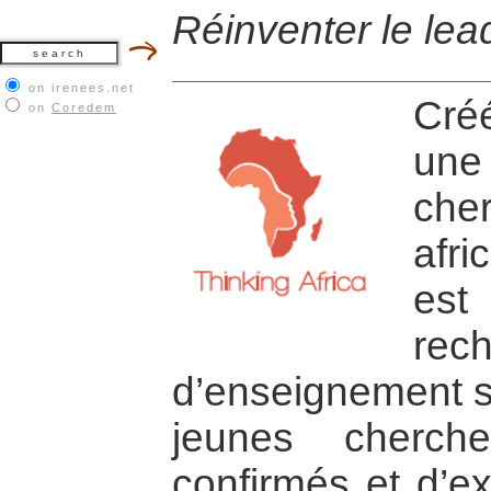
Réinventer le lead
on irenees.net
Cré
on
Coredem
un
che
afri
es
r
d’enseignement s
jeunes chercheu
confirmés et d’ex