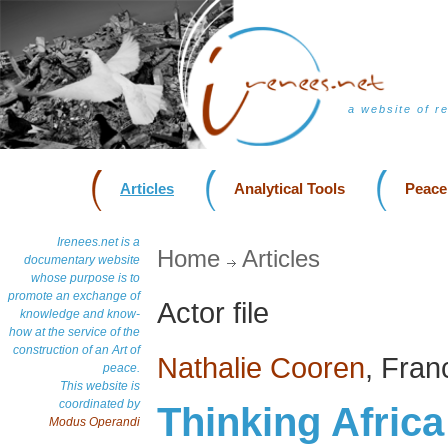
a website of r
Articles
Analytical Tools
Peace
Irenees.net is a
Home
Articles
documentary website
whose purpose is to
promote an exchange of
Actor file
knowledge and know-
how at the service of the
construction of an Art of
Nathalie Cooren
, Fra
peace.
This website is
coordinated by
Thinking Africa
Modus Operandi