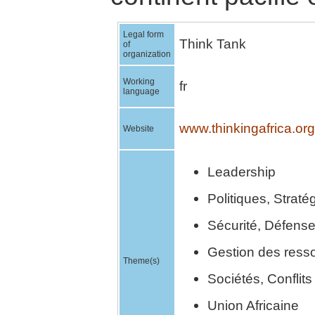
Legal form
Think Tank
of
organization
Working
fr
language
www.thinkingafrica.org
Website
Leadership
Politiques, Strat
Sécurité, Défens
Gestion des ress
Theme(s)
Sociétés, Conflits
Union Africaine