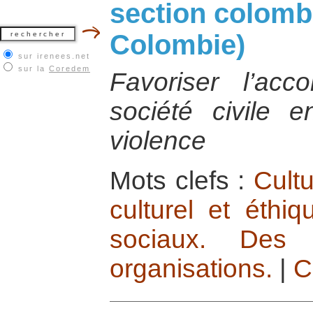
section colomb
Colombie)
sur irenees.net
sur la
Coredem
Favoriser l’ac
société civile 
violence
Mots clefs :
Cultu
culturel et éthi
sociaux. Des 
organisations.
|
C