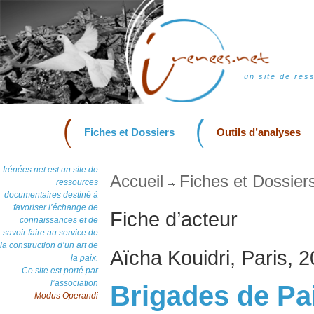
un site de res
Fiches et Dossiers
Outils d’analyses
Irénées.net est un site de
Accueil
Fiches et Dossier
ressources
documentaires destiné à
favoriser l’échange de
Fiche d’acteur
connaissances et de
savoir faire au service de
la construction d’un art de
Aïcha Kouidri, Paris, 
la paix.
Ce site est porté par
l’association
Brigades de Pai
Modus Operandi