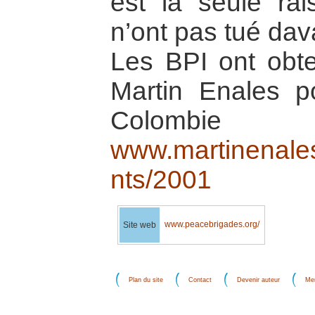
est la seule rai
n’ont pas tué da
Les BPI ont obte
Martin Enales p
Colo
www.martinenales
nts/2001
www.peacebrigades.org/
Site web
Plan du site
Contact
Devenir auteur
Men