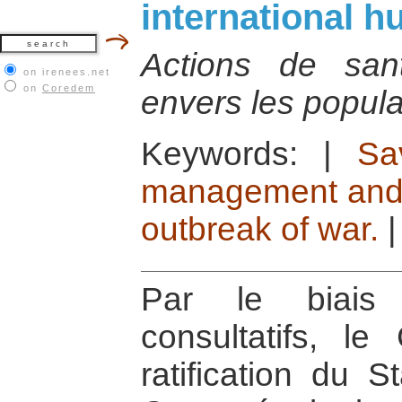
international h
Actions de san
on irenees.net
on
Coredem
envers les popul
Keywords:
|
Sa
management and t
outbreak of war.
Par le biais
consultatifs, l
ratification du 