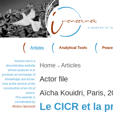
a website of r
Articles
Analytical Tools
Peace
Irenees.net is a
Home
Articles
documentary website
whose purpose is to
promote an exchange of
Actor file
knowledge and know-
how at the service of the
construction of an Art of
Aïcha Kouidri, Paris, 
peace.
This website is
coordinated by
Le CICR et la p
Modus Operandi