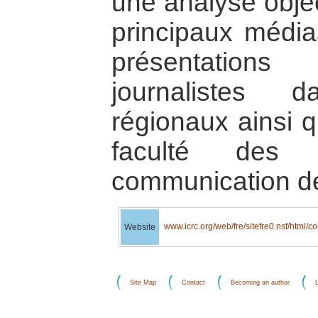
une analyse objec
principaux média
présentation
journalistes 
régionaux ainsi q
faculté des
communication de
www.icrc.org/web/fre/sitefre0.nsf/html/c
Website
Site Map
Contact
Becoming an author