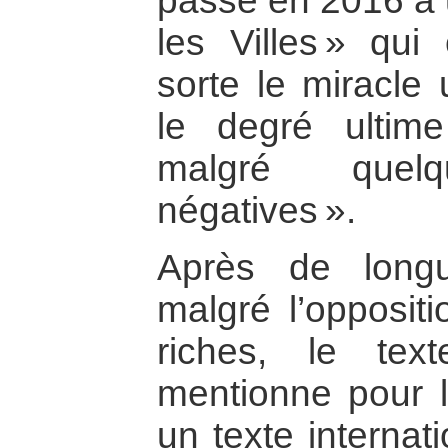
passé en 2016 à
les Villes » qui
sorte le miracl
le degré ultim
malgré quelqu
négatives ».
Après de longu
malgré l’opposit
riches, le te
mentionne pour l
un texte internatio