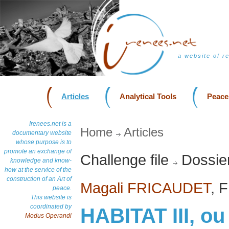
a website of r
Articles
Analytical Tools
Peace
Irenees.net is a
Home
Articles
documentary website
whose purpose is to
promote an exchange of
Challenge file
Dossie
knowledge and know-
how at the service of the
construction of an Art of
Magali FRICAUDET
, 
peace.
This website is
coordinated by
HABITAT III, o
Modus Operandi