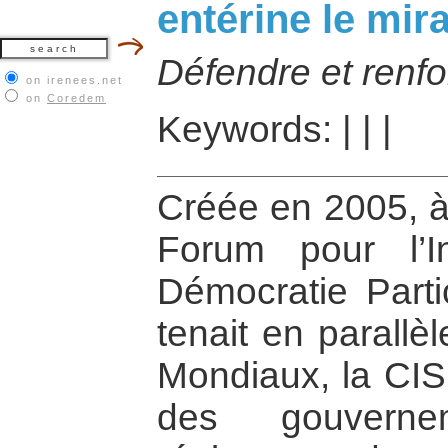
entérine le mir
Défendre et renforc
on irenees.net
on
Coredem
Keywords:
|
|
|
Créée en 2005, à 
Forum pour l’In
Démocratie Parti
tenait en parall
Mondiaux, la CIS
des gouverne