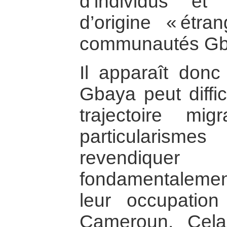
d’individus e
d’origine « étr
communautés Gb
Il apparaît don
Gbaya peut diffi
trajectoire mi
particularisme
revendiquer 
fondamentalement 
leur occupation
Cameroun. Cel