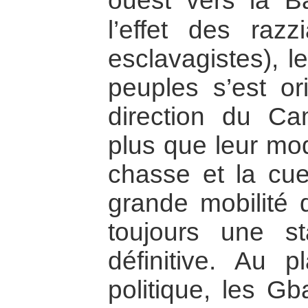
ouest vers la B
l’effet des razz
esclavagistes), 
peuples s’est or
direction du Ca
plus que leur mod
chasse et la cuei
grande mobilité 
toujours une stab
définitive. Au p
politique, les Gb