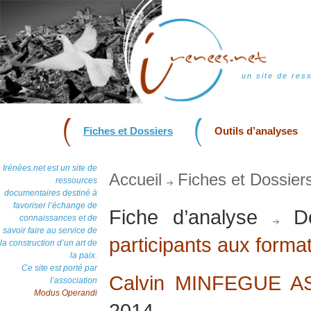
un site de res
Fiches et Dossiers
Outils d’analyses
Irénées.net est un site de
Accueil
Fiches et Dossier
ressources
documentaires destiné à
favoriser l’échange de
Fiche d’analyse
Do
connaissances et de
savoir faire au service de
participants aux form
la construction d’un art de
la paix.
Ce site est porté par
Calvin MINFEGUE 
l’association
Modus Operandi
2014