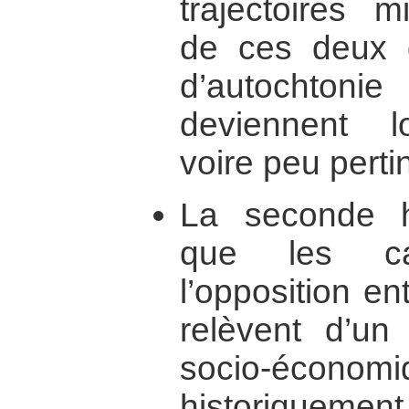
trajectoires m
de ces deux g
d’autochtoni
deviennent lo
voire peu perti
La seconde h
que les ca
l’opposition e
relèvent d’un
socio-écono
historiquem