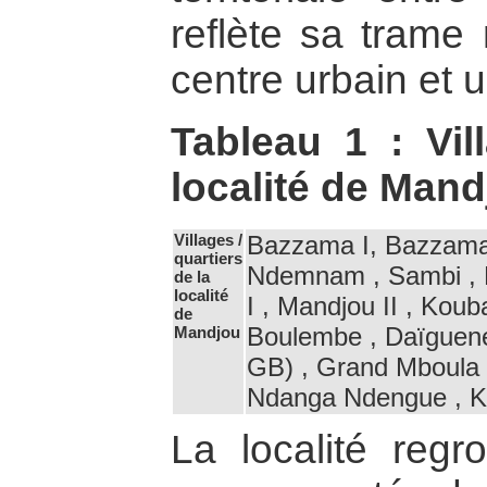
reflète sa trame
centre urbain et 
Tableau 1 : Vi
localité de Man
Villages /
Bazzama I, Bazzama
quartiers
Ndemnam , Sambi , 
de la
localité
I , Mandjou II , Koub
de
Boulembe , Daïguene
Mandjou
GB) , Grand Mboula 
Ndanga Ndengue , K
La localité reg