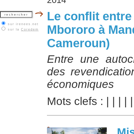
Le conflit entr
sur irenees.net
Mbororo à Mand
sur la
Coredem
Cameroun)
Entre une autocht
des revendicatio
économiques
Mots clefs :
|
|
|
|
Mis