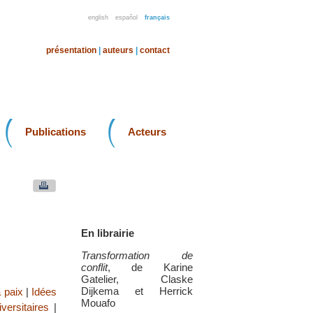
english
español
français
présentation
|
auteurs
|
contact
Publications
Acteurs
En librairie
Transformation de
conflit
, de Karine
Gatelier, Claske
Dijkema et Herrick
 paix
|
Idées
Mouafo
versitaires
|