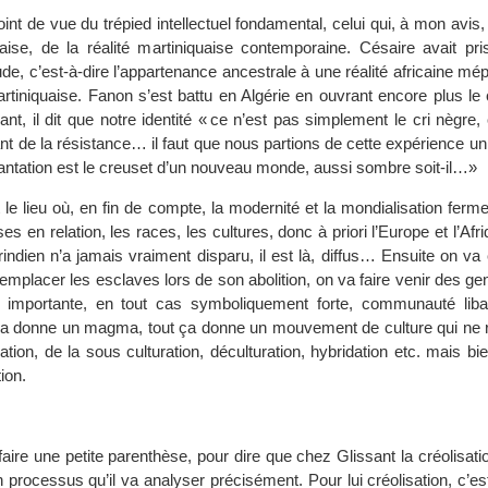
oint de vue du trépied intellectuel fondamental, celui qui, à mon avis, 
llaise, de la réalité martiniquaise contemporaine. Césaire avait pri
ude, c’est-à-dire l’appartenance ancestrale à une réalité africaine mép
artiniquaise. Fanon s’est battu en Algérie en ouvrant encore plus l
ssant, il dit que notre identité « ce n’est pas simplement le cri nègre,
t de la résistance… il faut que nous partions de cette expérience un
plantation est le creuset d’un nouveau monde, aussi sombre soit-il…»
t le lieu où, en fin de compte, la modernité et la mondialisation ferme
es en relation, les races, les cultures, donc à priori l’Europe et l’Afr
rindien n’a jamais vraiment disparu, il est là, diffus… Ensuite on v
emplacer les esclaves lors de son abolition, on va faire venir des ge
e importante, en tout cas symboliquement forte, communauté liba
t ça donne un magma, tout ça donne un mouvement de culture qui ne r
uration, de la sous culturation, déculturation, hybridation etc. mais bi
tion.
 faire une petite parenthèse, pour dire que chez Glissant la créolisatio
n processus qu’il va analyser précisément. Pour lui créolisation, c’est