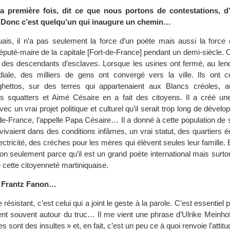
la première fois, dit ce que nous portons de contestations, d’
». Donc c’est quelqu’un qui inaugure un chemin…
uais, il n’a pas seulement la force d’un poète mais aussi la forc
é député-maire de la capitale [Fort-de-France] pendant un demi-siècle. C
le des descendants d’esclaves. Lorsque les usines ont fermé, au len
ale, des milliers de gens ont convergé vers la ville. Ils ont c
 ghettos, sur des terres qui appartenaient aux Blancs créoles,
es squatters et Aimé Césaire en a fait des citoyens. Il a créé u
 un vrai projet politique et culturel qu’il serait trop long de dévelop
de-France, l’appelle Papa Césaire… Il a donné à cette population de 
vivaient dans des conditions infâmes, un vrai statut, des quartiers 
électricité, des crèches pour les mères qui élèvent seules leur famille.
on seulement parce qu’il est un grand poète international mais surtou
e cette citoyenneté martiniquaise.
e Frantz Fanon…
résistant, c’est celui qui a joint le geste à la parole. C’est essentiel
nent souvent autour du truc… Il me vient une phrase d’Ulrike Meinhof 
 sont des insultes » et, en fait, c’est un peu ce à quoi renvoie l’attit