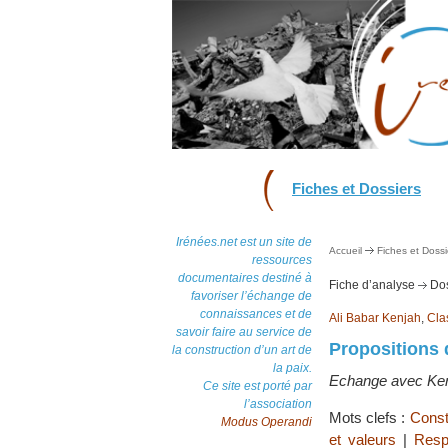
Fiches et Dossiers
Irénées.net est un site de
Accueil
Fiches et Dossi
ressources
documentaires destiné à
Fiche d’analyse
Dos
favoriser l’échange de
connaissances et de
Ali Babar Kenjah
,
Cla
savoir faire au service de
Propositions 
la construction d’un art de
la paix.
Echange avec Ken
Ce site est porté par
l’association
Mots clefs :
Constr
Modus Operandi
et valeurs
|
Resp