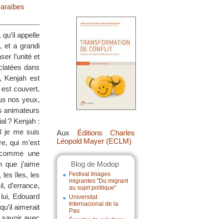
araïbes
qu’il appelle
 et a grandi
er l’unité et
 éclatées dans
s, Kenjah est
 est couvert,
ous nos yeux,
es animateurs
al ? Kenjah :
l je me suis
Aux
Éditions Charles
Léopold Mayer (ECLM)
e, qui m’est
i comme une
n que j’aime
Blog de Modop
es îles, les
Festival Images
migrantes "Du migrant
l, d’errance,
au sujet politique"
 lui, Edouard
Universitat
Internacional de la
u’il aimerait
Pau
u savoir avec