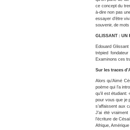
ce concept du trem
à-dire non pas une
essayer d’être vi
souvenir, de mots c
GLISSANT : UN
Edouard Glissant e
trépied fondateu
Examinons ces t
Sur les traces d
Alors qu’Aimé Cés
poème qui l’a intro
qu’il est étudiant:
pour vous que je 
s’affaissent aux 
J’ai été vraiment
l’écriture de Césa
Afrique, Amérique 