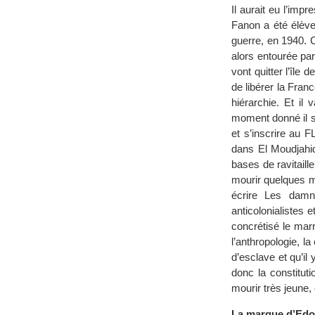
Il aurait eu l’impr
Fanon a été élève
guerre, en 1940. Cé
alors entourée par
vont quitter l’île
de libérer la Fran
hiérarchie. Et il
moment donné il ser
et s’inscrire au F
dans El Moudjahid
bases de ravitaill
mourir quelques mo
écrire Les damn
anticolonialistes 
concrétisé le mar
l’anthropologie, la
d’esclave et qu’il
donc la constitut
mourir très jeune,
La marque d’Edo