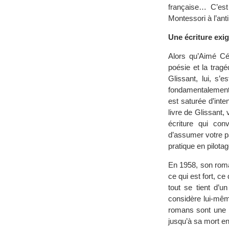
française… C’est
Montessori à l’ant
Une écriture ex
Alors qu’Aimé Cés
poésie et la trag
Glissant, lui, s’
fondamentalement 
est saturée d’inte
livre de Glissant,
écriture qui con
d’assumer votre p
pratique en pilota
En 1958, son roma
ce qui est fort, c
tout se tient d’u
considère lui-mêm
romans sont une m
jusqu’à sa mort en