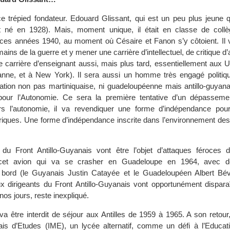
ce trépied fondateur. Edouard Glissant, qui est un peu plus jeune 
st né en 1928). Mais, moment unique, il était en classe de coll
es années 1940, au moment où Césaire et Fanon s’y côtoient. Il v
ins de la guerre et y mener une carrière d’intellectuel, de critique d’a
e carrière d’enseignant aussi, mais plus tard, essentiellement aux 
nne, et à New York). Il sera aussi un homme très engagé politiqu
ation non pas martiniquaise, ni guadeloupéenne mais antillo-guyanai
 pour l’Autonomie. Ce sera la première tentative d’un dépassem
ers l’autonomie, il va revendiquer une forme d’indépendance pour 
iques. Une forme d’indépendance inscrite dans l’environnement des
du Front Antillo-Guyanais vont être l’objet d’attaques féroces 
 cet avion qui va se crasher en Guadeloupe en 1964, avec d
bord (le Guyanais Justin Catayée et le Guadeloupéen Albert Bévil
x dirigeants du Front Antillo-Guyanais vont opportunément dispara
nos jours, reste inexpliqué.
va être interdit de séjour aux Antilles de 1959 à 1965. A son retour,
iquais d’Etudes (IME), un lycée alternatif, comme un défi à l’Educat