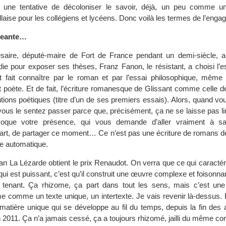
 une tentative de décoloniser le savoir, déjà, un peu comme u
illaise pour les collégiens et lycéens. Donc voilà les termes de l’en
igeante…
aire, député-maire de Fort de France pendant un demi-siècle, a p
édie pour exposer ses thèses, Franz Fanon, le résistant, a choisi l’
est fait connaître par le roman et par l’essai philosophique, même s
poète. Et de fait, l’écriture romanesque de Glissant comme celle d
ntions poétiques (titre d’un de ses premiers essais). Alors, quand v
 vous le sentez passer parce que, précisément, ça ne se laisse pas li
voque votre présence, qui vous demande d’aller vraiment à sa 
art, de partager ce moment… Ce n’est pas une écriture de romans de
ge automatique.
n La Lézarde obtient le prix Renaudot. On verra que ce qui caractér
e qui est puissant, c’est qu’il construit une œuvre complexe et foisonn
n tenant. Ça rhizome, ça part dans tout les sens, mais c’est une
e comme un texte unique, un intertexte. Je vais revenir là-dessus. 
atière unique qui se développe au fil du temps, depuis la fin des
 2011. Ça n’a jamais cessé, ça a toujours rhizomé, jailli du même cor