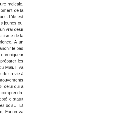
ture radicale.
moment de la
ues. L’île est
es jeunes qui
un vrai désir
racisme de la
rience. A un
anchir le pas
e chroniqueur
 préparer les
u Mali. Il va
n de sa vie à
 mouvements
, celui qui a
r comprendre
epté le statut
 les bois… Et
nc, Fanon va