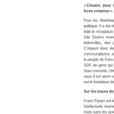
« Césaire, pour 
force créatrice 
Pour les Martiniq
politique. Il a ét
était le réceptac
2de Guerre mondi
bidonvilles, des
C’étaient donc d
communalisme, avec
le peuple de Fort-
SDF, de gens qui 
l’eau courante, l’
nous il est aimé n
est le fondateur d
Sur les traces d
Franz Fanon est le 
intellectuels tour
mots sans les actes