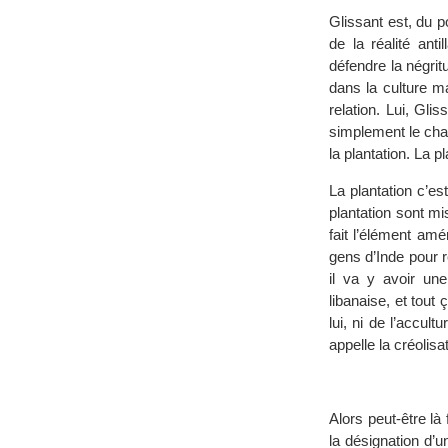
Glissant est, du p
de la réalité anti
défendre la négrit
dans la culture m
relation. Lui, Gli
simplement le chan
la plantation. La 
La plantation c’es
plantation sont mis
fait l’élément amé
gens d’Inde pour r
il va y avoir un
libanaise, et tou
lui, ni de l’accult
appelle la créolisa
Alors peut-être là
la désignation d’u