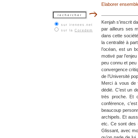
Elaborer ensemble 
Kenjah s’inscrit d
sur irenees.net
par ailleurs ses 
sur la
Coredem
dans cette société 
la centralité à par
l’océan, est un b
motivé par l’enjeu
peu connu et peu 
convergence critiq
de l’Université pop
Merci à vous de 
dédié. C’est un d
très proche. Et
conférence, c’es
beaucoup personne
archipels. Et auss
etc. Ce sont des 
Glissant, avec moi
qu’on parle de lui