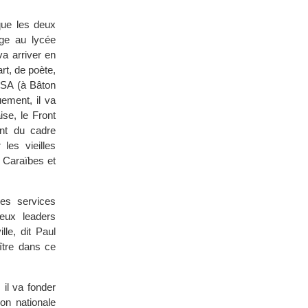
que les deux
ège au lycée
a arriver en
rt, de poète,
USA (à Bâton
ement, il va
se, le Front
ent du cadre
les vieilles
 Caraïbes et
des services
eux leaders
le, dit Paul
ître dans ce
 il va fonder
ion nationale