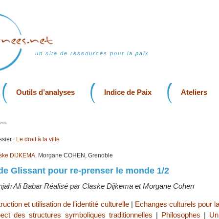
un site de ressources pour la paix
Outils d’analyses
Indice de Paix
Ateliers
ers
sier :
Le droit à la ville
ske DIJKEMA
, Morgane COHEN, Grenoble
de Glissant pour re-prenser le monde 1/2
jah Ali Babar Réalisé par Claske Dijkema et Morgane Cohen
uction et utilisation de l'identité culturelle
|
Echanges culturels pour la
ect des structures symboliques traditionnelles
|
Philosophes
|
Uni