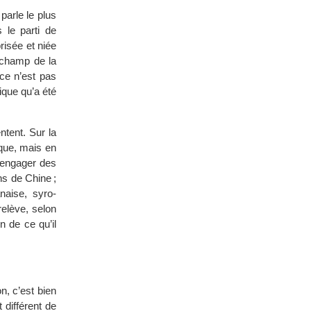
parle le plus
s le parti de
risée et niée
e champ de la
 ce n’est pas
ique qu’a été
ntent. Sur la
ique, mais en
a engager des
ns de Chine ;
naise, syro-
elève, selon
en de ce qu’il
n, c’est bien
 différent de