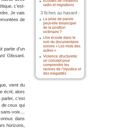
Écoutes de créations
radio et migrations
tique, c’est-
rdre. Je vais
3 fiches au hasard :
 remontées de
La prise de parole
peut-elle émanciper
de la position
victimaire ?
Une écoute dans le
noir du documentaire
sonore « Les mots des
t partie d’un
autres »
rd Glissant.
Violence structurelle:
un concept pour
comprendre les
racines de l’injustice et
des inégalités
ue, vient du
e écrit, alors
 parler, c’est
x de ceux qui
es sans-voix…
econnus dans
urs horizons,