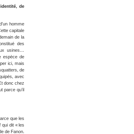
identité, de
e d’un homme
ette capitale
demain de la
onstitué des
 aux usines…
ne espèce de
per ici, mais
squatters, de
équipés, avec
 Et donc chez
t parce qu’il
 parce que les
qui dit « les
ude de Fanon.