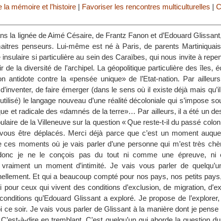
la mémoire et l’histoire
|
Favoriser les rencontres multiculturelles
|
C
ans la lignée de Aimé Césaire, de Frantz Fanon et d’Edouard Glissant, 
maitres penseurs. Lui-même est né à Paris, de parents Martiniquais,
insulaire si particulière au sein des Caraïbes, qui nous invite à repens
tir de la diversité de l’archipel. La géopolitique particulière des îles,
on antidote contre la «pensée unique» de l’Etat-nation. Par ailleur
 d’inventer, de faire émerger (dans le sens où il existe déjà mais qu’il
utilisé) le langage nouveau d’une réalité décoloniale qui s’impose s
ue et radicale des «damnés de la terre»… Par ailleurs, il a été un d
ulaire de la Villeneuve sur la question « Que reste-t-il du passé coloni
vous être déplacés. Merci déjà parce que c’est un moment auque
e ces moments où je vais parler d’une personne qui m’est très chèr
 donc je ne le conçois pas du tout ni comme une épreuve, n
t vraiment un moment d’intimité. Je vais vous parler de quelqu’u
llement. Et qui a beaucoup compté pour nos pays, nos petits pays, l
i pour ceux qui vivent des conditions d’exclusion, de migration, d’exi
conditions qu’Edouard Glissant a exploré. Je propose de l’explorer,
 ce soir. Je vais vous parler de Glissant à la manière dont je pense q
. C’est-à-dire en tremblant. C’est quelqu’un qui aborde la question d