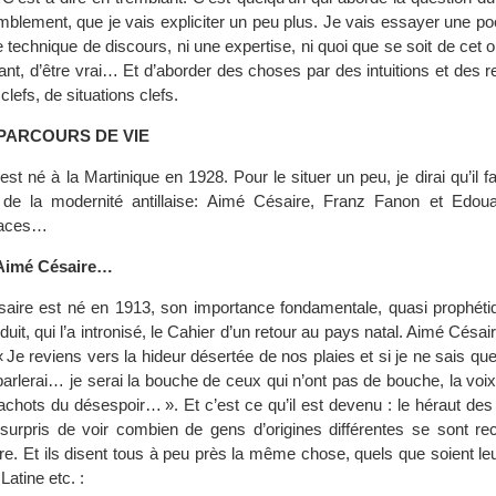
blement, que je vais expliciter un peu plus. Je vais essayer une poé
 technique de discours, ni une expertise, ni quoi que se soit de cet o
vant, d’être vrai… Et d’aborder des choses par des intuitions et des
lefs, de situations clefs.
 PARCOURS DE VIE
st né à la Martinique en 1928. Pour le situer un peu, je dirai qu’il fai
r de la modernité antillaise: Aimé Césaire, Franz Fanon et Edoua
races…
’Aimé Césaire…
aire est né en 1913, son importance fondamentale, quasi prophétiq
duit, qui l’a intronisé, le Cahier d’un retour au pays natal. Aimé Césair
 « Je reviens vers la hideur désertée de nos plaies et si je ne sais que
parlerai… je serai la bouche de ceux qui n’ont pas de bouche, la voi
cachots du désespoir… ». Et c’est ce qu’il est devenu : le héraut d
 surpris de voir combien de gens d’origines différentes se sont r
ire. Et ils disent tous à peu près la même chose, quels que soient le
Latine etc. :