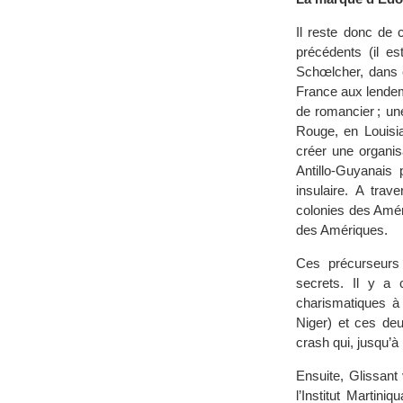
Il reste donc de 
précédents (il e
Schœlcher, dans c
France aux lendema
de romancier ; un
Rouge, en Louisia
créer une organis
Antillo-Guyanais
insulaire. A trav
colonies des Amér
des Amériques.
Ces précurseurs 
secrets. Il y a
charismatiques à 
Niger) et ces deu
crash qui, jusqu’à 
Ensuite, Glissant 
l’Institut Martin