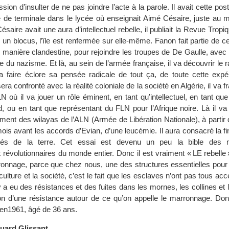
ession d’insulter de ne pas joindre l’acte à la parole. Il avait cette pos
 de terminale dans le lycée où enseignait Aimé Césaire, juste au 
saire avait une aura d’intellectuel rebelle, il publiait la Revue Tropiq
 un blocus, l’île est renfermée sur elle-même. Fanon fait partie de c
 de manière clandestine, pour rejoindre les troupes de De Gaulle, avec 
ce du nazisme. Et là, au sein de l’armée française, il va découvrir le 
 va faire éclore sa pensée radicale de tout ça, de toute cette expé
a confronté avec la réalité coloniale de la société en Algérie, il va fr
LN où il va jouer un rôle éminent, en tant qu’intellectuel, en tant qu
, ou en tant que représentant du FLN pour l’Afrique noire. Là il va
ement des wilayas de l’ALN (Armée de Libération Nationale), à partir d
is avant les accords d’Evian, d’une leucémie. Il aura consacré la fi
és de la terre. Cet essai est devenu un peu la bible des
et révolutionnaires du monde entier. Donc il est vraiment « LE rebelle »
ronnage, parce que chez nous, une des structures essentielles pou
 culture et la société, c’est le fait que les esclaves n’ont pas tous acc
 y a eu des résistances et des fuites dans les mornes, les collines et
ion d’une résistance autour de ce qu’on appelle le marronnage. Do
 en1961, âgé de 36 ans.
uard Glissant…