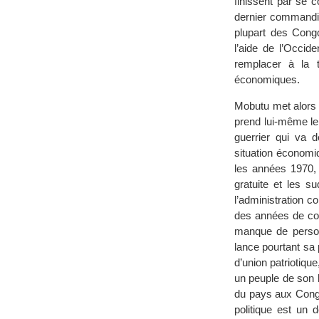
finissent par se 
dernier commandit
plupart des Cong
l’aide de l’Occid
remplacer à la 
économiques.
Mobutu met alors 
prend lui-même l
guerrier qui va d
situation économi
les années 1970, 
gratuite et les s
l’administration c
des années de col
manque de person
lance pourtant sa
d’union patriotique
un peuple de son 
du pays aux Congo
politique est un 