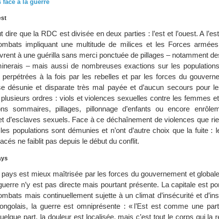
 face à la guerre
est
 dire que la RDC est divisée en deux parties : l’est et l’ouest. A l’est
ombats impliquant une multitude de milices et les Forces armé
ivrent à une guérilla sans merci ponctuée de pillages – notamment de
minerais – mais aussi de nombreuses exactions sur les populations 
 perpétrées à la fois par les rebelles et par les forces du gouvern
 désunie et disparate très mal payée et d’aucun secours pour les
plusieurs ordres : viols et violences sexuelles contre les femmes et
ons sommaires, pillages, pillonnage d’enfants ou encore enrôle
 et d’esclaves sexuels. Face à ce déchaînement de violences que ri
 les populations sont démunies et n’ont d’autre choix que la fuite :
acés ne faiblit pas depuis le début du conflit.
ays
u pays est mieux maîtrisée par les forces du gouvernement et globale
uerre n’y est pas directe mais pourtant présente. La capitale est p
mbats mais continuellement sujette à un climat d’insécurité et d’inst
ngolais, la guerre est omniprésente : « l’Est est comme une part
elque part, la douleur est localisée, mais c’est tout le corps qui la re