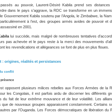
assés au pouvoir, Laurent-Désiré Kabila prend ses distances v
rdre dans le pays s’aggrave, la RDC se transforme en un immen
st le Gouvernement Kabila soutenu par l’Angola, le Zimbabwe, la Nami
particulièrement à l’est, des groupes armés avides de pouvoir et d
 assassiné en 2001.
abila
lui succède, mais malgré de nombreuses tentatives d’accords
ours pas achevée et le pays reste à la merci des mouvements d’all
dont les revendications et allégeances se font de plus en plus floues.
st : origines, réalités et persistances
u conflit
n présence
est opposent plusieurs milices rebelles aux Forces Armées de la 
our les Congolais, il est parfois ardu de discerner les différents g
es du fait de leur extrême mouvance et de leur volatilité. Les allia
s que de nouveaux groupes apparaissent constamment. Certains s
’autres par l’Ouganda. Les Forces démocratiques de libération du