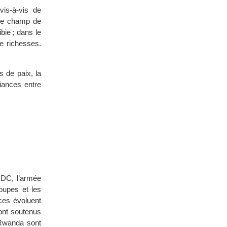
is-à-vis de
se champ de
bie ; dans le
e richesses.
 de paix, la
iances entre
RDC, l’armée
roupes et les
nces évoluent
ont soutenus
 Rwanda sont