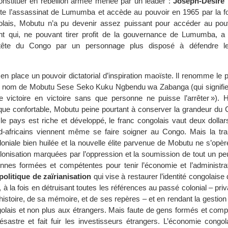
constituer en rébellion armée menée par un leader :
Joseph-Désiré
e l’assassinat de Lumumba et accède au pouvoir en 1965 par la fo
olais, Mobutu n’a pu devenir assez puissant pour accéder au pou
ent qui, ne pouvant tirer profit de la gouvernance de Lumumba, a 
tête du Congo par un personnage plus disposé à défendre leu
en place un pouvoir dictatorial d’inspiration maoïste. Il renomme le
e nom de Mobutu Sese Seko Kuku Ngbendu wa Zabanga (qui signifie
e victoire en victoire sans que personne ne puisse l’arrêter »). Hé
que confortable, Mobutu peine pourtant à conserver la grandeur du
le pays est riche et développé, le franc congolais vaut deux dollars
ud-africains viennent même se faire soigner au Congo. Mais la tran
oloniale bien huilée et la nouvelle élite parvenue de Mobutu ne s’opè
onisation marquées par l’oppression et la soumission de tout un peu
nes formées et compétentes pour tenir l’économie et l’administra
politique de zaïrianisation
qui vise à restaurer l’identité congolaise
, à la fois en détruisant toutes les références au passé colonial – priv
histoire, de sa mémoire, et de ses repères – et en rendant la gesti
lais et non plus aux étrangers. Mais faute de gens formés et compé
désastre et fait fuir les investisseurs étrangers. L’économie congo