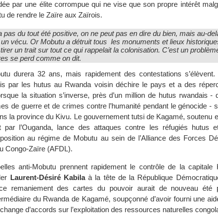
dée par une élite corrompue qui ne vise que son propre intérêt malg
u de rendre le Zaïre aux Zaïrois.
a pas du tout été positive, on ne peut pas en dire du bien, mais au-del
e, un vécu. Or Mobutu a détruit tous les monuments et lieux historique
tirer un trait sur tout ce qui rappelait la colonisation. C’est un problèm
res se perd comme on dit.
tu durera 32 ans, mais rapidement des contestations s’élèvent.
is par les hutus au Rwanda voisin déchire le pays et a des réper
orsque la situation s’inverse, près d’un million de hutus rwandais - 
es de guerre et de crimes contre l’humanité pendant le génocide - s
ans la province du Kivu. Le gouvernement tutsi de Kagamé, soutenu e
t par l’Ouganda, lance des attaques contre les réfugiés hutus e
osition au régime de Mobutu au sein de l’Alliance des Forces D
 du Congo-Zaïre (AFDL).
lles anti-Mobutu prennent rapidement le contrôle de la capitale 
ader
Laurent-Désiré Kabila
à la tête de la République Démocratiq
ce remaniement des cartes du pouvoir aurait de nouveau été p
intermédiaire du Rwanda de Kagamé, soupçonné d’avoir fourni une aide
échange d’accords sur l’exploitation des ressources naturelles congol