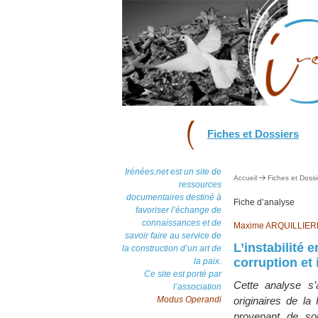
Fiches et Dossiers
Irénées.net est un site de
Accueil
Fiches et Dossi
ressources
documentaires destiné à
Fiche d’analyse
favoriser l’échange de
connaissances et de
Maxime ARQUILLIER
savoir faire au service de
L’instabilité
la construction d’un art de
corruption e
la paix.
Ce site est porté par
Cette analyse s
l’association
Modus Operandi
originaires de l
provenant de sour