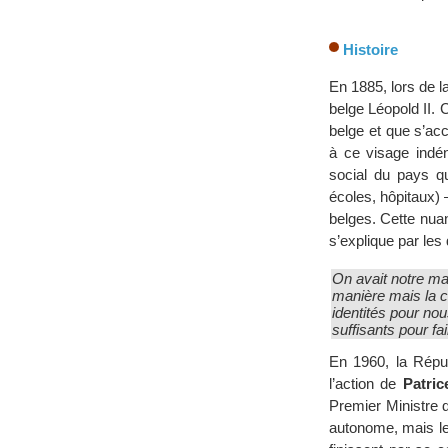
Histoire
En 1885, lors de la
belge Léopold II. 
belge et que s’acc
à ce visage indén
social du pays qu
écoles, hôpitaux)
belges. Cette nuan
s’explique par les 
On avait notre man
manière mais la c
identités pour no
suffisants pour fai
En 1960, la Rép
l’action de
Patri
Premier Ministre 
autonome, mais les