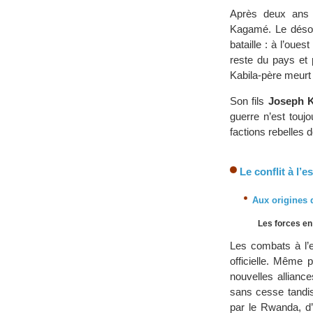
Après deux ans p
Kagamé. Le déso
bataille : à l’oue
reste du pays et 
Kabila-père meurt
Son fils
Joseph K
guerre n’est touj
factions rebelles 
Le conflit à l’e
Aux origines d
Les forces e
Les combats à l’
officielle. Même p
nouvelles allianc
sans cesse tandi
par le Rwanda, d