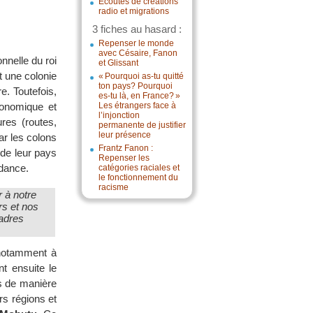
Écoutes de créations
radio et migrations
3 fiches au hasard :
Repenser le monde
avec Césaire, Fanon
nnelle du roi
et Glissant
t une colonie
« Pourquoi as-tu quitté
ton pays? Pourquoi
e. Toutefois,
es-tu là, en France? »
conomique et
Les étrangers face à
l’injonction
res (routes,
permanente de justifier
leur présence
ar les colons
Frantz Fanon :
 de leur pays
Repenser les
ndance.
catégories raciales et
le fonctionnement du
racisme
r à notre
rs et nos
cadres
notamment à
nt ensuite le
ys de manière
rs régions et