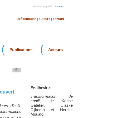
english
español
français
présentation
|
auteurs
|
contact
Publications
Acteurs
En librairie
ouvert,
Transformation de
conflit
, de Karine
Gatelier, Claske
urs d’asile
Dijkema et Herrick
informations
Mouafo
presse et de