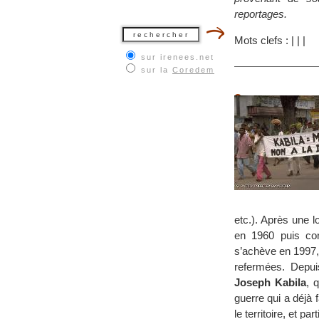
reportages.
Mots clefs :
|
|
|
sur irenees.net
sur la
Coredem
etc.). Après une 
en 1960 puis co
s’achève en 1997,
refermées. Depui
Joseph Kabila
, 
guerre qui a déjà 
le territoire, et pa