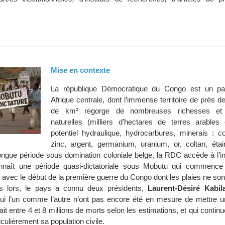
Mise en contexte
La république Démocratique du Congo est un pa
Afrique centrale, dont l’immense territoire de près de
de km² regorge de nombreuses richesses et 
naturelles (milliers d’hectares de terres arables 
potentiel hydraulique, hydrocarbures, minerais : co
zinc, argent, germanium, uranium, or, coltan, étai
longue période sous domination coloniale belge, la RDC accède à l’
nnaît une période quasi-dictatoriale sous Mobutu qui commence
 avec le début de la première guerre du Congo dont les plaies ne so
s lors, le pays a connu deux présidents,
Laurent-Désiré Kabil
qui l’un comme l’autre n’ont pas encore été en mesure de mettre u
fait entre 4 et 8 millions de morts selon les estimations, et qui contin
rticulièrement sa population civile.