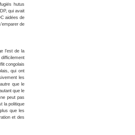
fugiés hutus
DP, qui avait
DC aidées de
 s’emparer de
e l’est de la
difficilement
flit congolais
lais, qui ont
sivement les
 autre que le
autant que le
 ne peut pas
 la politique
plus que les
ation et des