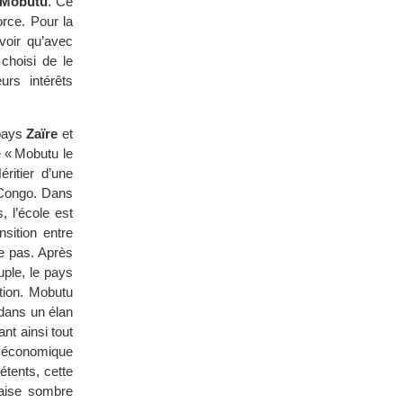
 Mobutu
. Ce
rce. Pour la
voir qu’avec
choisi de le
rs intérêts
 pays
Zaïre
et
 « Mobutu le
ritier d’une
 Congo. Dans
, l’école est
sition entre
re pas. Après
ple, le pays
tion. Mobutu
 dans un élan
ant ainsi tout
on économique
tents, cette
laise sombre