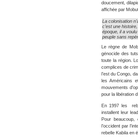
doucement, dilapi
affichée par Mobut
La colonisation n’
c’est une histoir
époque, il a voulu 
peuple sans repè
Le règne de Mobu
génocide des tuts
toute la région. L
complices de crim
l’est du Congo, d
les Américains e
mouvements d’opp
pour la libération
En 1997 les rebe
installent leur le
Pour beaucoup, 
l’occident par l’
rebelle Kabila en 