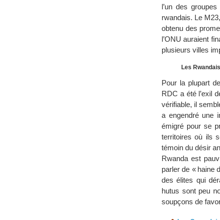
l’un des groupes 
rwandais. Le M23, 
obtenu des promes
l’ONU auraient fin
plusieurs villes i
Les Rwandai
Pour la plupart d
RDC a été l’exil d
vérifiable, il semb
a engendré une im
émigré pour se pr
territoires où ils
témoin du désir a
Rwanda est pauvre
parler de « haine 
des élites qui dé
hutus sont peu no
soupçons de favor