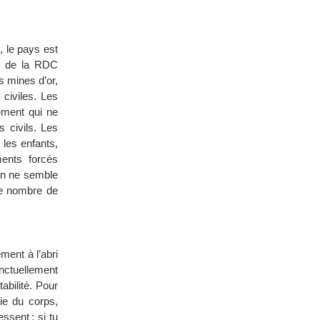
, le pays est
es de la RDC
s mines d’or,
civiles. Les
ement qui ne
 civils. Les
 les enfants,
ments forcés
en ne semble
 le nombre de
ment à l’abri
onctuellement
abilité. Pour
ie du corps,
ssent ; si tu