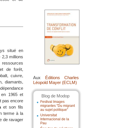
ys situé en
 2,3 millions
ressources
et de forêt,
balt, cuivre,
Aux
Éditions Charles
n, diamants,
Léopold Mayer (ECLM)
indépendance
 en 1965 et
Blog de Modop
nt pas encore
Festival Images
migrantes "Du migrant
a
et son fils
au sujet politique"
n terme à la
Universitat
ue de ravager
Internacional de la
Pau