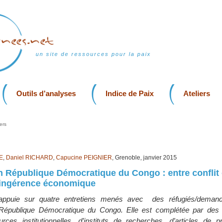
un site de ressources pour la paix
Outils d’analyses
Indice de Paix
Ateliers
ers
E
,
Daniel RICHARD
,
Capucine PEIGNIER
, Grenoble, janvier 2015
 en République Démocratique du Congo : entre conflit 
t ingérence économique
’appuie sur quatre entretiens menés avec des réfugiés/demande
a République Démocratique du Congo. Elle est complétée par des 
ces institutionnelles, d’instituts de recherches, d’articles de 