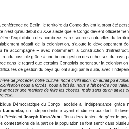
 conférence de Berlin, le territoire du Congo devient la propriété perso
Ce n’est qu’au début du XXe siècle que le Congo devient officiellemen
élère l’exploitation des nombreuses ressources naturelles du territoir
iablement négatif de la colonisation, s’ajoute le développement é
i l’a accompagné – avec notamment la construction d’infrastructu
 – rendu possible grâce à une bonne gestion des richesses du pays p
ce dans le regard que certains Congolais portent sur la colonisation
difficultés de gestion du pays qui ont surgi par la suite, avec l’indépe
ière de procéder, notre culture, notre civilisation, on aurait pu évolue
olonisation nous a forcés, nous a brisés, nous a fait perdre nos valeu
us imposer une manière de faire les choses, mais sans qu’on ait les 
re cela.
ublique Démocratique du Congo accède à l’indépendance, grâce 
ce Lumumba
, un indépendantiste ayant étudié en occident. Il devie
du Président
Joseph Kasa-Vubu
. Tous deux tentent de gérer le pa
 contestations de la part de la population se font sentir dans plusieu