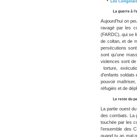
Les Congolais
La guerre à l’
Aujourd’hui on peut
ravagé par les c
(FARDC), qui se l
de coltan, et de 
persécutions sont
sont qu’une masse
violences sont de 
torture, exécuti
d’enfants soldats
pouvoir maîtriser,
réfugiés et de dépl
Le reste du p
La partie ouest d
des combats. La g
touchée par les co
l’ensemble des Co
quand tu as mal qu