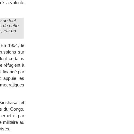
ré la volonté
à de tout
s de cette
e, car un
 En 1994, le
cussions sur
dont certains
e réfugient à
t financé par
t appuie les
émocratiques
Kinshasa, et
ue du Congo.
erpétré par
 militaire au
aises.