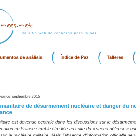
un sitio web de recursos para la paz
rumentos de análisis
Índice de Paz
Talleres
 France, septiembre 2015
anitaire de désarmement nucléaire et danger du nu
rance
taire est devenue centrale dans les discussions sur le désarmemen
ormation en France semble être liée au culte du « secret défense » qu
ur le nucléaire militaire. Mais l’absence d‘information officielle ne 