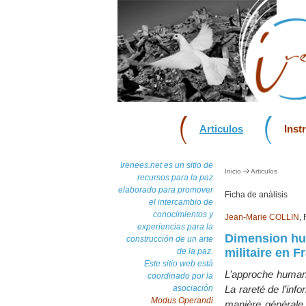
Articulos
Inst
Irenees.net es un sitio de
Inicio
Articulos
recursos para la paz
elaborado para promover
Ficha de análisis
el intercambio de
conocimientos y
Jean-Marie COLLIN
,
experiencias para la
Dimension hum
construcción de un arte
militaire en F
de la paz.
Este sitio web está
L’approche humani
coordinado por la
asociación
La rareté de l’inf
Modus Operandi
manière générale s