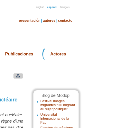
english
español
français
presentación
|
autores
|
contacto
Publicaciones
Actores
Blog de Modop
cléaire
Festival Images
migrantes "Du migrant
au sujet politique"
t nucléaire.
Universitat
Internacional de la
i règne d’une
Pau
veut pas dire