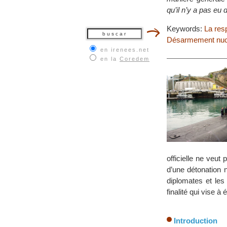
qu’il n’y a pas eu 
Keywords:
La res
Désarmement nuclé
en irenees.net
en la
Coredem
officielle ne veut 
d’une détonation 
diplomates et les 
finalité qui vise 
Introduction