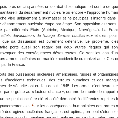
epuis près de cinq années un combat diplomatique fort contre ce qu
manitaire » du désarmement nucléaire ou encore « l’approche humanit
oche vise uniquement à stigmatiser et ne peut pas s’inscrire dans
 désarmement nucléaire étape par étape. Son opposition est sans 
te par différents États (Autriche, Mexique, Norvège…). La Fran
s effets dévastateurs de l’usage d’armes nucléaires »
et c’est pour 
e que sa dissuasion est purement défensive. Le problème, c’es
taire porte aussi son regard sur deux autres risques qui son
provoquer des conséquences désastreuses. Ce sont les cas d’un
eurs armes nucléaires de manière accidentelle ou malveillante. Ces 
 par la France.
ports des puissances nucléaires américaines, russes et britannique
es d’accidents techniques, des erreurs humaines et des manq
mes de sécurité ont eu lieu depuis 1945. Les armes n’ont heureus
e partie grâce au « facteur chance », comme le montre le rapport
que ne peut donc être nié et a été démontré à différentes reprises l
2
rgouvernementales
sur les conséquences humanitaires des armes nu
ité des ogives nucléaires françaises est optimal, on peut s’étonner
ette dimension humanitaire qui est réalisée par sa diplomatie mais 