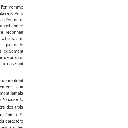
e l’on nomme
aire ». Pour
 la démarche
appel contre
ce reconnaît
cette raison
t que cette
t également
e détonation
deux cas sont
s démontrent
uements aux
ement jamais
« To close to
ors des trois
cléaires. Si
 du caractère
aussi par les