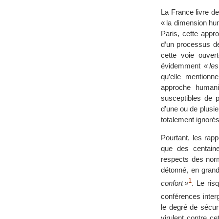
La France livre d
« la dimension hu
Paris, cette appr
d’un processus de
cette voie ouver
évidemment
« le
qu’elle mentionn
approche humani
susceptibles de 
d’une ou de plusi
totalement ignorés
Pourtant, les rap
que des centain
respects des nor
détonné, en grand
1
confort »
. Le ris
conférences inte
le degré de sécur
virulent contre c