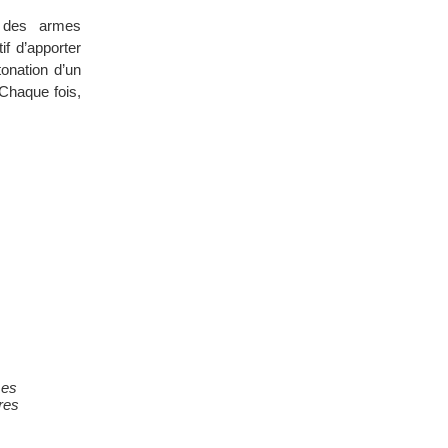
s des armes
if d’apporter
onation d’un
 Chaque fois,
mes
res