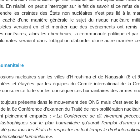
s. En réalité, on peut s’interroger sur le fait de savoir si ce refus 
tendre les craintes des États non nucléaires n’est pas lié à la man
 caché d’une manière générale le sujet du risque nucléaire milit
plètes venaient en effet montrer que des évènements ont remis
es nucléaires, alors les chercheurs, la communauté politique et par
plomates seraient dans l’obligation d’aborder d’une autre manière c
humanitaire
losions nucléaires sur les villes d’Hiroshima et de Nagasaki (6 et 
latées et étayées par les équipes du Comité international de la Cro
de conscience forte sur les conséquences humanitaires des armes nuc
a toujours présente dans le mouvement des ONG mais c’est avec le p
 de la 8e Conférence d’examen du Traité de non-prolifération nucléa
ont pleinement emparés :
« La Conférence se dit vivement préocc
strophiques sur le plan humanitaire qu’aurait l’emploi d’armes n
ité pour tous les États de respecter en tout temps le droit internationa
international humanitaire ».