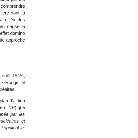
de comprendre
ière dont la
aire. Si des
 en cause la
 effet domino
ette approche
9 août 1945),
ix-Rouge, fit
léaires.
lan d’action
ire (TNP) que
upée par les
ucléaires et
l applicable,