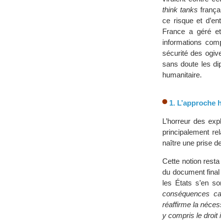
think tanks
françai
ce risque et d’en
France a géré et
informations com
sécurité des ogiv
sans doute les di
humanitaire.
1. L’approche 
L’horreur des exp
principalement re
naître une prise 
Cette notion rest
du document final
les États s’en s
conséquences cata
réaffirme la nécess
y compris le droit 