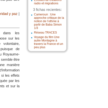
Écoutes de créations
radio et migrations
3 fichas recientes:
ridad y paz
|
Cameroun : Une
approche critique de la
notion de l’ethnie à
partir de Baba Simon
1/3
e dans les
Réseau TRACES
Voyage du film Une
pose sur les
autre Montagne à
volontaire,
travers la France et un
peu plus
 puisque de
 au Royaume-
e semble être
’une manière
d‘information
 si les effets
iquée par les
nts et sur la