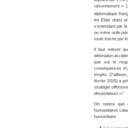
raisonnement. »
L’
diplomatique fran
les États dotés e
s’entendant par l
ne mène nulle part
route tracée par l
Il faut relever q
détonation acciden
que sur le risq
conséquences d’un
emploi. D’ailleur
février 2015) a p
stratégie offensiv
dévastateurs »
!
On notera que c
humanitaires cata
humanitaire.