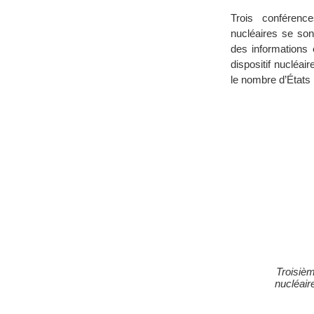
Trois conférenc
nucléaires se son
des informations 
dispositif nucléair
le nombre d’États
Troisiè
nucléair