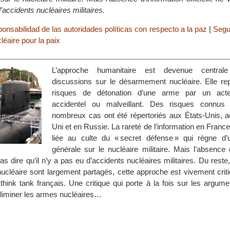
d’accidents nucléaires militaires.
ponsabilidad de las autoridades políticas con respecto a la paz
|
Segu
aire pour la paix
L’approche humanitaire est devenue central
discussions sur le désarmement nucléaire. Elle re
risques de détonation d’une arme par un acte 
accidentel ou malveillant. Des risques connus
nombreux cas ont été répertoriés aux États-Unis,
Uni et en Russie. La rareté de l’information en Franc
liée au culte du « secret défense » qui règne d
générale sur le nucléaire militaire. Mais l’absence 
pas dire qu’il n’y a pas eu d’accidents nucléaires militaires. Du reste,
nucléaire sont largement partagés, cette approche est vivement crit
think tank français. Une critique qui porte à la fois sur les argume
à éliminer les armes nucléaires…