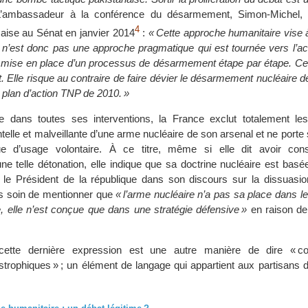
ambassadeur à la conférence du désarmement, Simon-Michel, fi
4
çaise au Sénat en janvier 2014
:
« Cette approche humanitaire vise 
t n’est donc pas une approche pragmatique qui est tournée vers l’act
a mise en place d’un processus de désarmement étape par étape. Ce
. Elle risque au contraire de faire dévier le désarmement nucléaire de 
e plan d’action TNP de 2010. »
ue dans toutes ses interventions, la France exclut totalement le
telle et malveillante d’une arme nucléaire de son arsenal et ne porte 
ue d’usage volontaire. À ce titre, même si elle dit avoir con
e telle détonation, elle indique que sa doctrine nucléaire est basé
s, le Président de la république dans son discours sur la dissuasio
ris soin de mentionner que
« l’arme nucléaire n’a pas sa place dans l
e, elle n’est conçue que dans une stratégie défensive »
en raison d
ette dernière expression est une autre manière de dire « c
strophiques » ; un élément de langage qui appartient aux partisans 