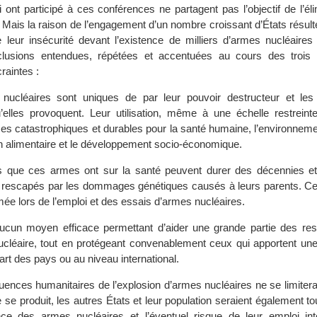
 ont participé à ces conférences ne partagent pas l’objectif de l’él
 Mais la raison de l’engagement d’un nombre croissant d’États résult
leur insécurité devant l’existence de milliers d’armes nucléaires 
lusions entendues, répétées et accentuées au cours des trois 
raintes :
nucléaires sont uniques de par leur pouvoir destructeur et les
u’elles provoquent. Leur utilisation, même à une échelle restreinte
s catastrophiques et durables pour la santé humaine, l’environnemen
on alimentaire et le développement socio-économique.
 que ces armes ont sur la santé peuvent durer des décennies et 
 rescapés par les dommages génétiques causés à leurs parents. Ce
mée lors de l’emploi et des essais d’armes nucléaires.
 aucun moyen efficace permettant d’aider une grande partie des re
ucléaire, tout en protégeant convenablement ceux qui apportent une
art des pays ou au niveau international.
ences humanitaires de l’explosion d’armes nucléaires ne se limitera
e se produit, les autres États et leur population seraient également to
nce des armes nucléaires et l’éventuel risque de leur emploi int