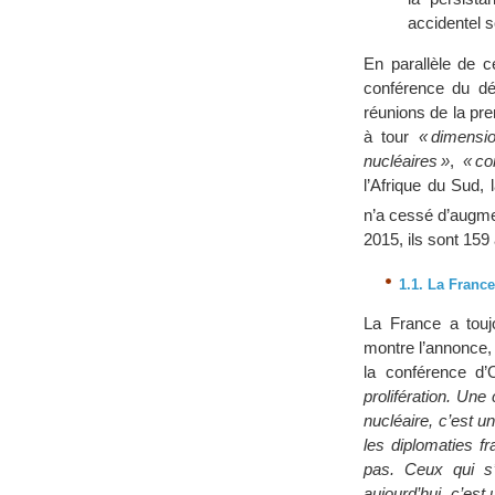
accidentel s
En parallèle de 
conférence du dé
réunions de la pre
à tour
« dimensi
nucléaires »
,
« c
l’Afrique du Sud,
n’a cessé d’augmen
2015, ils sont 159 
1.1. La Franc
La France a touj
montre l’annonce, 
la conférence d
prolifération. Un
nucléaire, c’est 
les diplomaties fr
pas. Ceux qui s’
aujourd’hui, c’est