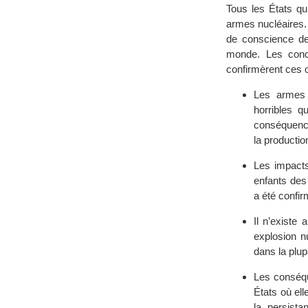
Tous les États qui
armes nucléaires.
de conscience de 
monde. Les conc
confirmèrent ces c
Les armes 
horribles q
conséquence
la producti
Les impacts
enfants des
a été confir
Il n’existe
explosion n
dans la plup
Les conséqu
États où ell
la persista