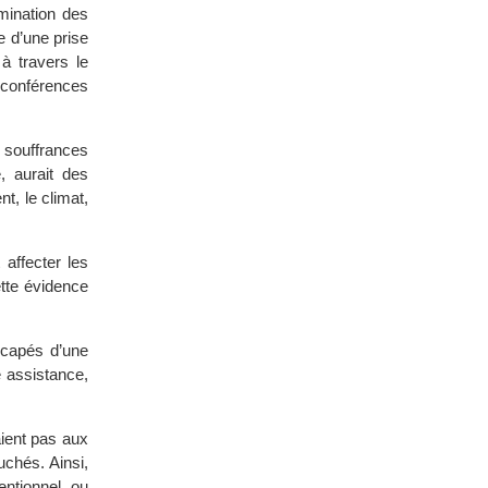
imination des
e d’une prise
à travers le
conférences
 souffrances
, aurait des
t, le climat,
affecter les
tte évidence
scapés d’une
 assistance,
ient pas aux
uchés. Ainsi,
entionnel ou