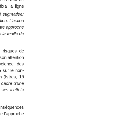
xa la ligne
à stigmatiser
ion. L’action
tte approche
la feuille de
s risques de
son attention
science des
e sur le non-
n (Istres, 19
e cadre d’une
e ses
« effets
onséquences
de l’approche