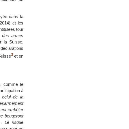
ayée dans la
2014) et les
titulées tour
e des armes
 la Suisse,
 déclarations
3
Suisse
et en
re, comme le
rticipation à
 celui de la
 désarmement
ement embêter
 ne bougeront
s… Le risque
une erreur de