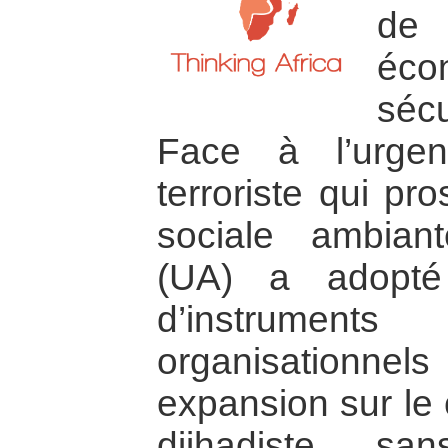
de
éc
séc
Face à l’urge
terroriste qui pr
sociale ambiant
(UA) a adopté
d’instrument
organisationnel
expansion sur le 
djihadiste sa