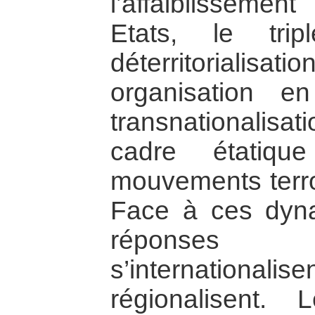
l’affaiblissem
Etats, le tri
déterritorialisat
organisation 
transnationalisa
cadre étatiqu
mouvements terror
Face à ces dyna
réponses 
s’internation
régionalisent.