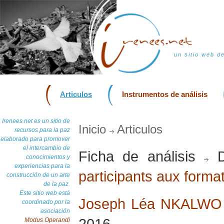
un sitio web d
Articulos
Instrumentos de análisis
Irenees.net es un sitio de
Inicio
Articulos
recursos para la paz
elaborado para promover
el intercambio de
Ficha de análisis
D
conocimientos y
experiencias para la
participants aux form
construcción de un arte
de la paz.
Este sitio web está
Joseph Léa NKALW
coordinado por la
asociación
2016
Modus Operandi