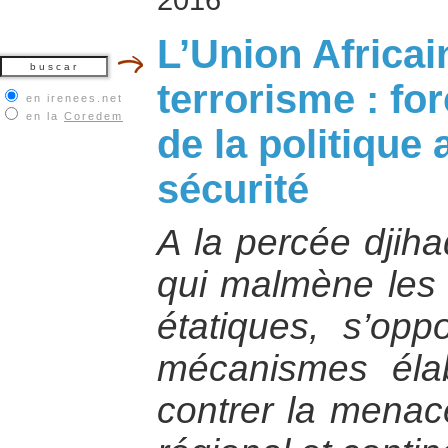
L’Union Africai
terrorisme : fo
en irenees.net
en la
Coredem
de la politique 
sécurité
A la percée djiha
qui malmène les a
étatiques, s’opp
mécanismes éla
contrer la menace