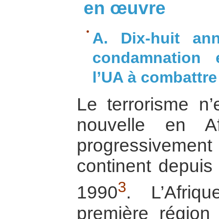
en œuvre
A. Dix-huit an
condamnation 
l’UA à combattre
Le terrorisme n
nouvelle en Af
progressiveme
continent depuis
3
1990
. L’Afriq
première région 