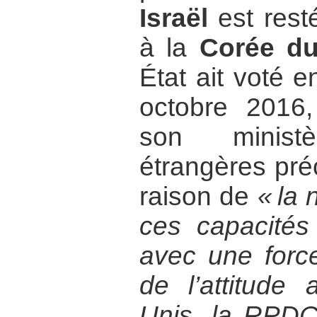
Israël
est rest
à la
Corée d
État ait voté 
octobre 2016,
son minist
étrangères pré
raison de
« la 
ces capacités
avec une force
de l’attitude 
Unis, la RPDC 