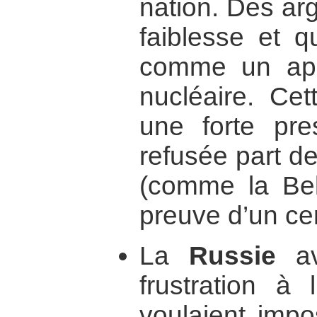
nation. Des ar
faiblesse et q
comme un appe
nucléaire. Ce
une forte pre
refusée part de
(comme la Bel
preuve d’un cer
La
Russie
av
frustration à
voulaient impo