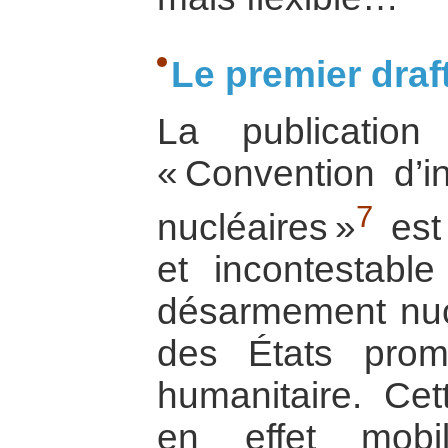
Le premier draf
La publication
« Convention d’i
7
nucléaires »
est
et incontestabl
désarmement nucl
des États promot
humanitaire. Cet
en effet mobi