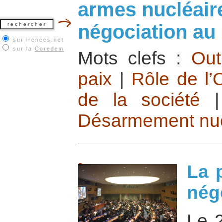
armes nucléaire
négociation au 
sur irenees.net
sur la
Coredem
Mots clefs :
Out
paix
|
Rôle de l
de la société
Désarmement nucl
La 
nég
Le 