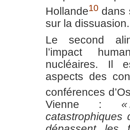
10
Hollande
dans 
sur la dissuasion.
Le second alin
l’impact huma
nucléaires. Il 
aspects des con
conférences d’Os
Vienne :
«
catastrophiques 
dépassent les fr