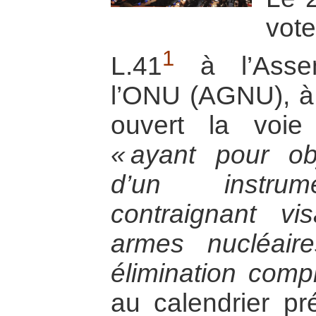
vot
1
L.41
à l’Assem
l’ONU (AGNU), à 
ouvert la voi
« ayant pour obj
d’un instrume
contraignant vi
armes nucléai
élimination compl
au calendrier pr