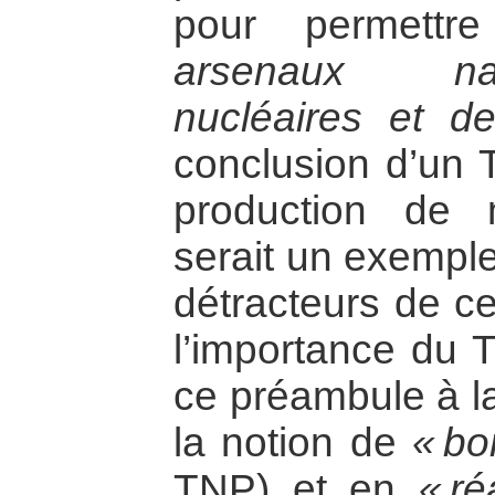
pour permett
arsenaux na
nucléaires et de
conclusion d’un T
production de m
serait un exemple
détracteurs de cett
l’importance du 
ce préambule à la
la notion de
« bo
TNP) et en
« ré