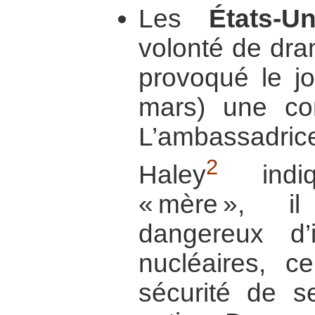
Les
États-Un
volonté de dra
provoqué le jo
mars) une co
L’ambassadri
2
Haley
indi
« mère », il
dangereux d’
nucléaires, ce
sécurité de s