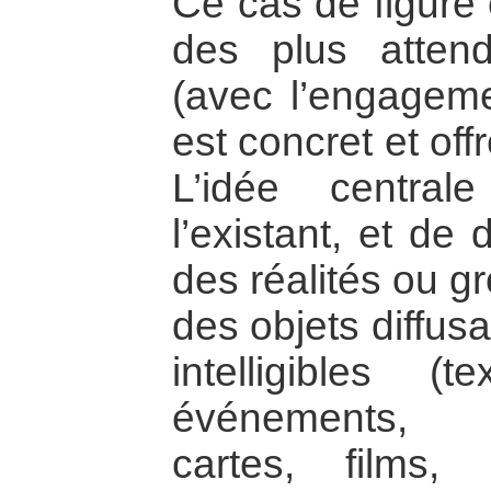
Ce cas de figure 
des plus atten
(avec l’engagemen
est concret et off
L’idée central
l’existant, et de 
des réalités ou g
des objets diffus
intelligibles (
événements, b
cartes, films, p