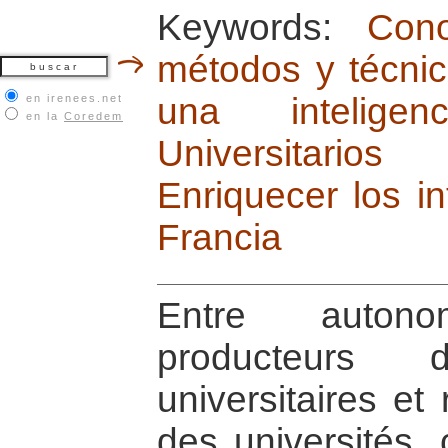
Keywords:
Cono
métodos y técni
una inteligen
en irenees.net
en la
Coredem
Universitarios
Enriquecer los i
Francia
Entre auton
producteurs
universitaires et
des universités, 