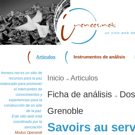
un sitio web d
Articulos
Instrumentos de análisis
Irenees.net es un sitio de
Inicio
Articulos
recursos para la paz
elaborado para promover
el intercambio de
Ficha de análisis
Doss
conocimientos y
experiencias para la
construcción de un arte
Grenoble
de la paz.
Este sitio web está
coordinado por la
Savoirs au serv
asociación
Modus Operandi