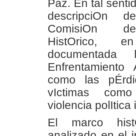
Paz. En tal senti
descripciOn d
ComisiOn del
HistOrico, 
documentada l
Enfrentamiento 
como las pÉrd
vIctimas como
violencia polItica 
El marco hist
analizado en el 