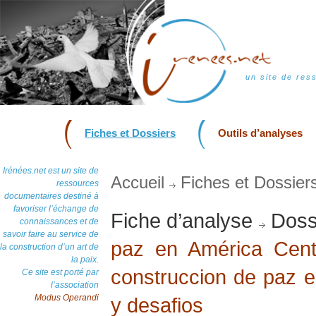
un site de res
Fiches et Dossiers
Outils d’analyses
Irénées.net est un site de
Accueil
Fiches et Dossier
ressources
documentaires destiné à
favoriser l’échange de
Fiche d’analyse
Doss
connaissances et de
savoir faire au service de
paz en América Cent
la construction d’un art de
la paix.
construccion de paz 
Ce site est porté par
l’association
Modus Operandi
y desafios