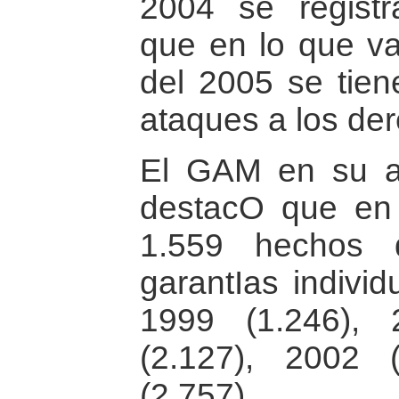
2004 se registr
que en lo que va
del 2005 se tien
ataques a los de
El GAM en su an
destacO que en
1.559 hechos 
garantIas individ
1999 (1.246), 
(2.127), 2002
(2.757).