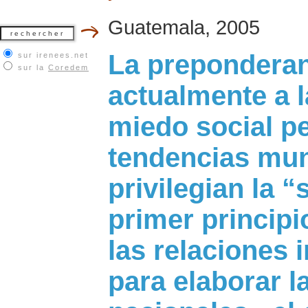
Guatemala, 2005
La preponderan
sur irenees.net
sur la
Coredem
actualmente a 
miedo social pe
tendencias mun
privilegian la 
primer principi
las relaciones 
para elaborar la