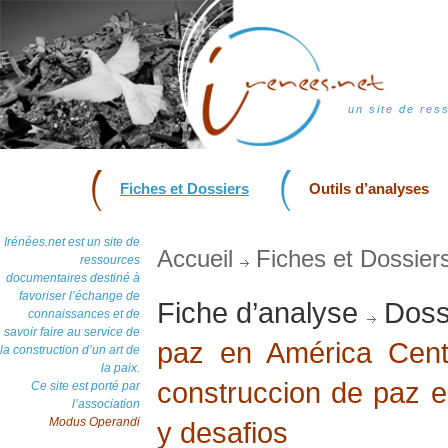
un site de res
Fiches et Dossiers
Outils d’analyses
Irénées.net est un site de
Accueil
Fiches et Dossier
ressources
documentaires destiné à
favoriser l’échange de
Fiche d’analyse
Doss
connaissances et de
savoir faire au service de
paz en América Cent
la construction d’un art de
la paix.
construccion de paz 
Ce site est porté par
l’association
Modus Operandi
y desafios