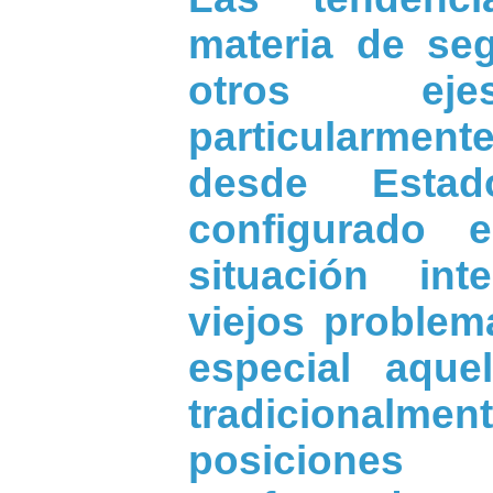
materia de se
otros ejes
particularmen
desde Esta
configurado 
situación in
viejos problem
especial aque
tradicionalme
posicione