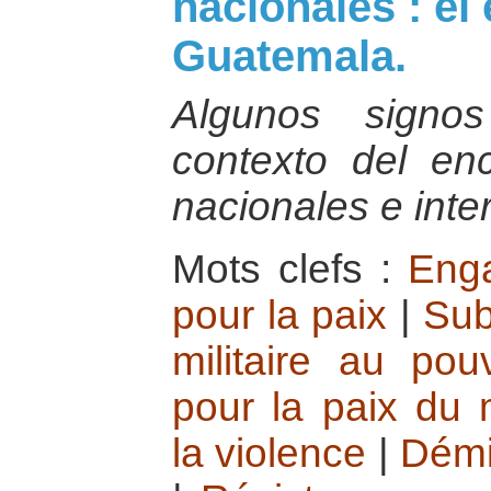
nacionales : el
Guatemala.
Algunos signo
contexto del en
nacionales e inte
Mots clefs :
Enga
pour la paix
|
Sub
militaire au pouv
pour la paix du 
la violence
|
Démil