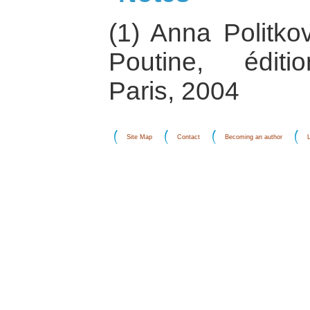
(1) Anna Politko
Poutine, éditi
Paris, 2004
Site Map
Contact
Becoming an author