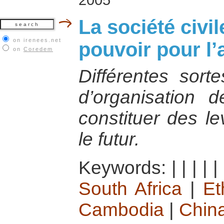
La société civil
on irenees.net
pouvoir pour l’
on
Coredem
Différentes sorte
d’organisation 
constituer des le
le futur.
Keywords:
|
|
|
|
|
South Africa
|
Et
Cambodia
|
Chin