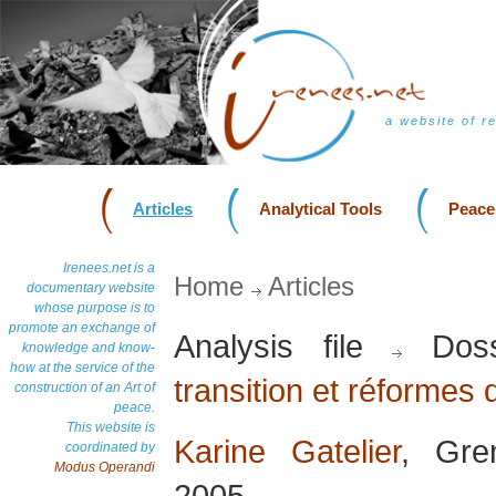
a website of r
Articles
Analytical Tools
Peace
Irenees.net is a
Home
Articles
documentary website
whose purpose is to
promote an exchange of
Analysis file
Doss
knowledge and know-
how at the service of the
transition et réformes 
construction of an Art of
peace.
This website is
Karine Gatelier
, Gre
coordinated by
Modus Operandi
2005