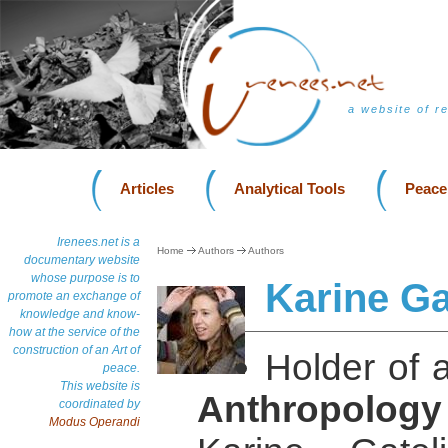
a website of r
Articles
Analytical Tools
Peace
Irenees.net is a
Home
Authors
Authors
documentary website
whose purpose is to
Karine Ga
promote an exchange of
knowledge and know-
how at the service of the
construction of an Art of
Holder of 
peace.
This website is
Anthropology
coordinated by
Modus Operandi