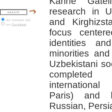
Karine Gate
research in Uz
and Kirghizst
on irenees.net
on
Coredem
focus centere
identities an
minorities and
Uzbekistani soc
completed
international
Paris) and l
Russian, Persi