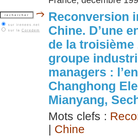
Reconversion in
sur irenees.net
Chine. D’une en
sur la
Coredem
de la troisième
groupe industri
managers : l’en
Changhong Ele
Mianyang, Sec
Mots clefs :
Recon
|
Chine