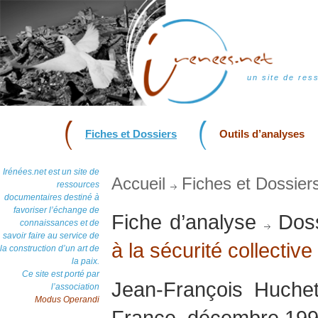
un site de res
Fiches et Dossiers
Outils d’analyses
Irénées.net est un site de
Accueil
Fiches et Dossier
ressources
documentaires destiné à
favoriser l’échange de
Fiche d’analyse
Doss
connaissances et de
savoir faire au service de
à la sécurité collective
la construction d’un art de
la paix.
Ce site est porté par
Jean-François Huchet
l’association
Modus Operandi
France, décembre 19