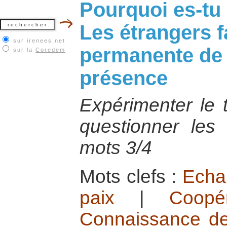
Pourquoi es-tu 
Les étrangers f
sur irenees.net
permanente de j
sur la
Coredem
présence
Expérimenter le t
questionner les
mots 3/4
Mots clefs :
Echan
paix
|
Coopé
Connaissance de l