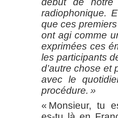
début de notre t
radiophonique. E
que ces premiers
ont agi comme un
exprimées ces émo
les participants de
d’autre chose et 
avec le quotidie
procédure. »
« Monsieur, tu e
es-tu là en Fran