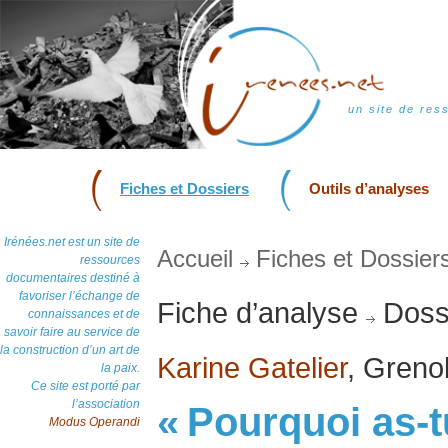
un site de res
Fiches et Dossiers
Outils d’analyses
Irénées.net est un site de
Accueil
Fiches et Dossier
ressources
documentaires destiné à
favoriser l’échange de
Fiche d’analyse
Dossi
connaissances et de
savoir faire au service de
la construction d’un art de
Karine Gatelier
, Greno
la paix.
Ce site est porté par
l’association
« Pourquoi as-t
Modus Operandi