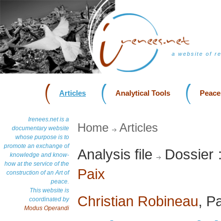
a website of r
Articles
Analytical Tools
Peace
Irenees.net is a
Home
Articles
documentary website
whose purpose is to
promote an exchange of
Analysis file
Dossier 
knowledge and know-
how at the service of the
Paix
construction of an Art of
peace.
This website is
Christian Robineau
, P
coordinated by
Modus Operandi