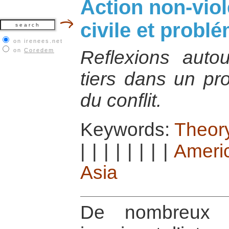
Action non-viol
civile et probl
on irenees.net
on
Coredem
Reflexions auto
tiers dans un pr
du conflit.
Keywords:
Theory
|
|
|
|
|
|
|
|
Ameri
Asia
De nombreux a