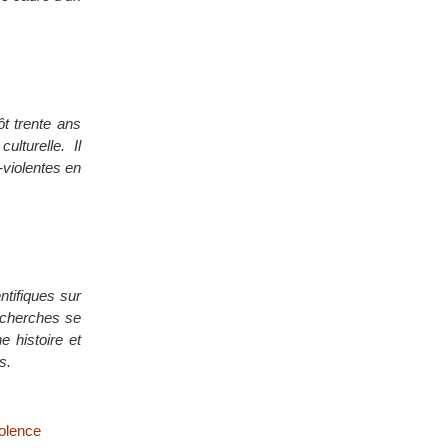
t trente ans
ulturelle. Il
-violentes en
ntifiques sur
recherches se
e histoire et
s.
iolence