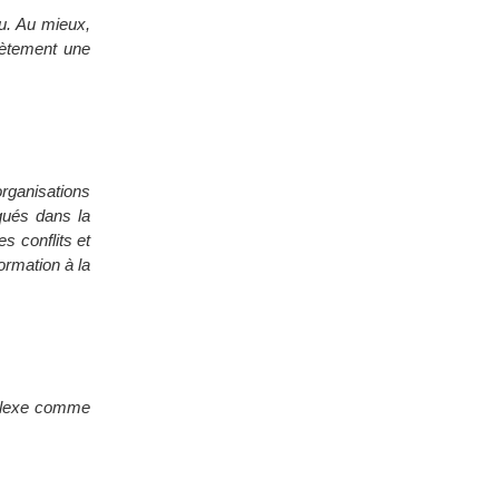
au. Au mieux,
crètement une
rganisations
qués dans la
es conflits et
formation à la
omplexe comme