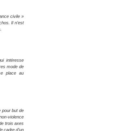
ance civile »
hos. Il n’est
.
qui intéresse
tres mode de
se place au
e pour but de
 non-violence
de trois axes
le cadre d’un