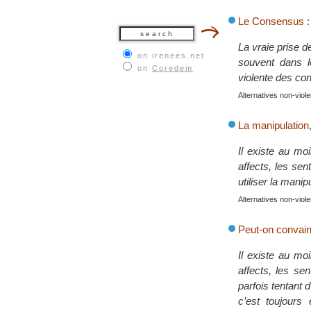
Le Consensus : 
La vraie prise d
on irenees.net
souvent dans le
on
Coredem
violente des conf
Alternatives non-viol
La manipulation
Il existe au mo
affects, les sen
utiliser la manip
Alternatives non-viol
Peut-on convain
Il existe au mo
affects, les sen
parfois tentant 
c’est toujours