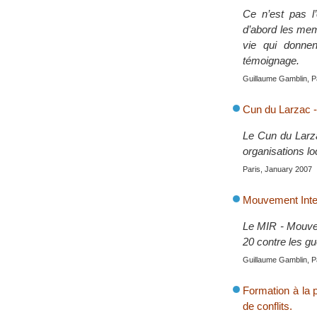
Ce n’est pas l’
d’abord les mem
vie qui donnen
témoignage.
Guillaume Gamblin, P
Cun du Larzac - 
Le Cun du Larzac
organisations l
Paris, January 2007
Mouvement Intern
Le MIR - Mouvem
20 contre les gu
Guillaume Gamblin, P
Formation à la p
de conflits.