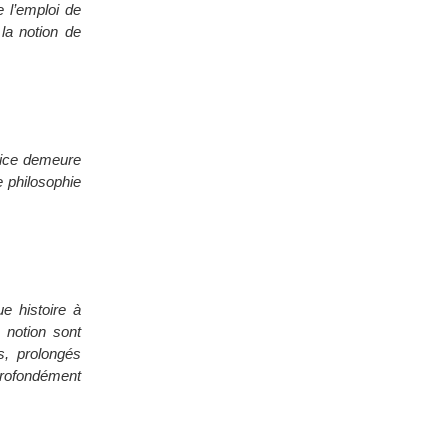
e l’emploi de
la notion de
stice demeure
 philosophie
e histoire à
 notion sont
s, prolongés
 profondément