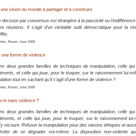
une vision du monde à partager et à construire
e décision par consensus est étrangère à la passivité ou l’indifférence 
s réunions. Il s’agit d’un véritable outil démocratique pour la ré
lits.
entes, Rouen, June 2008
, une forme de violence
ins deux grandes familles de techniques de manipulation, celle qui
timents, et celle qui joue, pour le truquer, sur le raisonnement lui-
ulation tout en sachant qu’il s’agit d’une forme de violence ?
entes, Rouen, June 2008
cre sans violence ?
ins deux grandes familles de techniques de manipulation, celle qui
timents, et celle qui joue, pour le truquer, sur le raisonnement lui
d’y recourir. Refuser la manipulation pour des raisons éthiques et aussi
 éviter de se dégrader soi-même. La disposition non-violente q