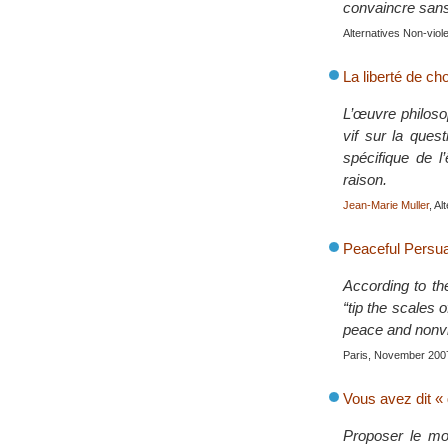
convaincre sans
Alternatives Non-vio
La liberté de cho
L’œuvre philosop
vif sur la ques
spécifique de l
raison.
Jean-Marie Muller
, A
Peaceful Persua
According to th
“tip the scales 
peace and nonvi
Paris, November 200
Vous avez dit «
Proposer le mo