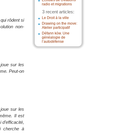
Écoutes de créations
radio et migrations
3 recent articles:
Le Droit à la ville
qui rôdent si
Drawing on the move:
solution non-
Atelier participatif
Défann kòw. Une
généalogie de
l’autodéfense
 joue sur les
même. Peut-on
 joue sur les
-même. Il est
 d’efficacité,
ui cherche à