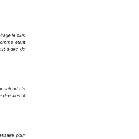
irage le plus
e comme étant
est-à-dire de
ic intends to
 direction of
essaire pour