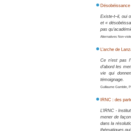
Désobéissance c
Existe-t–il, ou
et « désobéissa
pas qu’académiqu
Alternatives Non-vio
L’arche de Lanza
Ce n’est pas l’
d’abord les mem
vie qui donnen
témoignage.
Guillaume Gamblin, P
IRNC : des part
L’IRNC - Institu
mener de façon p
dans la résolut
thématiques qui 