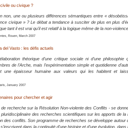
ivile ou civique ?
i on non, une ou plusieurs différences sémantiques entre « désobéiss
nce civique » ? Le débat a tendance à susciter de plus en plus d’éc
e tant il est vrai qu’il est relatif à la logique même de la non-violence
lentes, Rouen, March 2007
 del Vasto : les défis actuels
élaboration théorique d’une critique sociale ni d’une philosophie 
bres de l’Arche, mais l’expérimentation simple et quotidienne d’au
t une épaisseur humaine aux valeurs qui les habitent et lais
aris, January 2007
enaires pour chercher et agir
t de recherche sur la Résolution Non-violente des Conflits - se donn
luridisciplinaire des recherches scientifiques sur les apports de la
ion des conflits. Son programme de recherches se développe autour 
s’inscrivent dans la continuité d’une histoire et d’une évolution, dans 