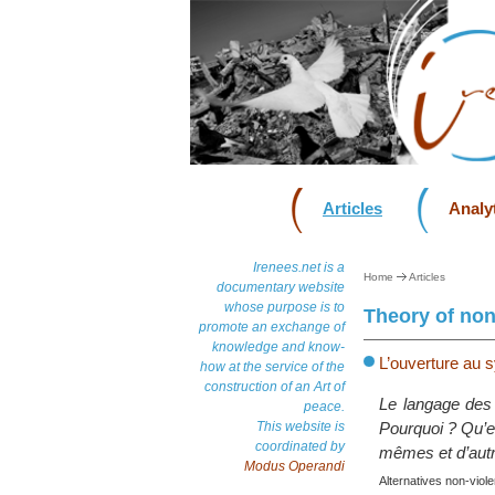
Articles
Analyt
Irenees.net is a
Home
Articles
documentary website
whose purpose is to
Theory of non
promote an exchange of
knowledge and know-
L’ouverture au 
how at the service of the
construction of an Art of
Le langage des 
peace.
This website is
Pourquoi ? Qu’es
coordinated by
mêmes et d’autr
Modus Operandi
Alternatives non-viol