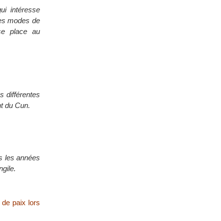
qui intéresse
tres modes de
se place au
s différentes
nt du Cun.
is les années
ngile.
 de paix lors