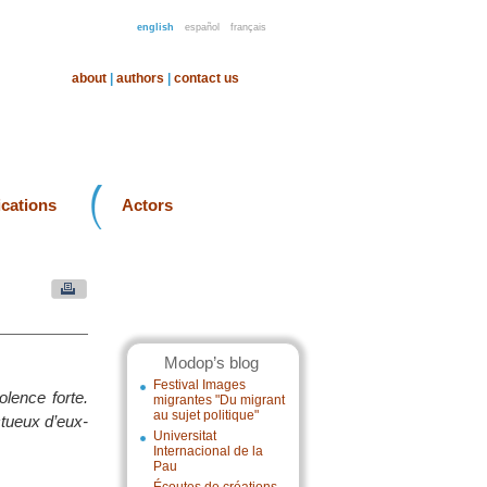
english
español
français
about
|
authors
|
contact us
ications
Actors
Modop’s blog
Festival Images
lence forte.
migrantes "Du migrant
au sujet politique"
ctueux d’eux-
Universitat
Internacional de la
Pau