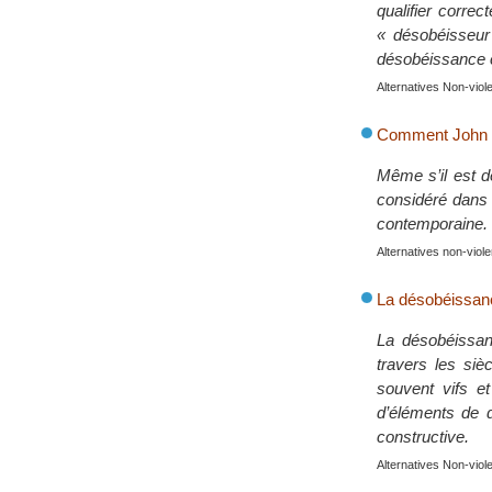
qualifier corre
« désobéisseur
désobéissance ci
Alternatives Non-vio
Comment John Raw
Même s’il est d
considéré dans 
contemporaine.
Alternatives non-vio
La désobéissance
La désobéissanc
travers les siè
souvent vifs et
d’éléments de dé
constructive.
Alternatives Non-vio