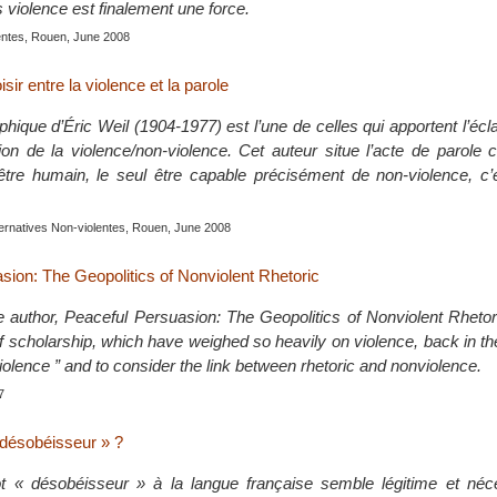
 violence est finalement une force.
lentes, Rouen, June 2008
isir entre la violence et la parole
hique d’Éric Weil (1904-1977) est l’une de celles qui apportent l’écla
tion de la violence/non-violence. Cet auteur situe l’acte de parol
’être humain, le seul être capable précisément de non-violence, c’
lternatives Non-violentes, Rouen, June 2008
sion: The Geopolitics of Nonviolent Rhetoric
e author, Peaceful Persuasion: The Geopolitics of Nonviolent Rhetor
of scholarship, which have weighed so heavily on violence, back in the
olence ” and to consider the link between rhetoric and nonviolence.
7
 désobéisseur » ?
t « désobéisseur » à la langue française semble légitime et néc