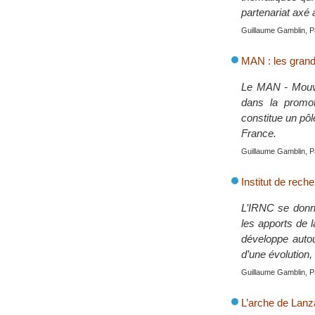
partenariat axé 
Guillaume Gamblin, P
MAN : les grand
Le MAN - Mouvem
dans la promoti
constitue un pô
France.
Guillaume Gamblin, P
Institut de rech
L’IRNC se donne
les apports de 
développe autou
d’une évolution,
Guillaume Gamblin, P
L’arche de Lanza