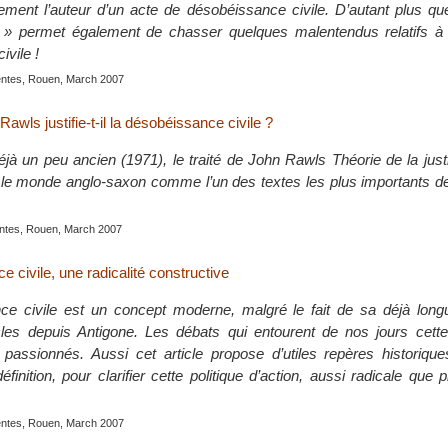
ctement l’auteur d’un acte de désobéissance civile. D’autant plus qu
 » permet également de chasser quelques malentendus relatifs à 
vile !
lentes, Rouen, March 2007
ls justifie-t-il la désobéissance civile ?
éjà un peu ancien (1971), le traité de John Rawls Théorie de la ju
le monde anglo-saxon comme l’un des textes les plus importants de
lentes, Rouen, March 2007
 civile, une radicalité constructive
e civile est un concept moderne, malgré le fait de sa déjà longu
cles depuis Antigone. Les débats qui entourent de nos jours cette
 passionnés. Aussi cet article propose d’utiles repères historique
finition, pour clarifier cette politique d’action, aussi radicale que
lentes, Rouen, March 2007