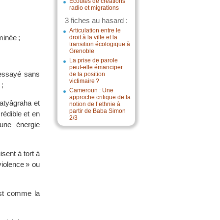
Écoutes de créations
radio et migrations
3 fiches au hasard :
Articulation entre le
minée ;
droit à la ville et la
transition écologique à
Grenoble
La prise de parole
peut-elle émanciper
 essayé sans
de la position
victimaire ?
 ;
Cameroun : Une
approche critique de la
Satyâgraha et
notion de l’ethnie à
partir de Baba Simon
rédible et en
2/3
 une énergie
sent à tort à
violence » ou
est comme la