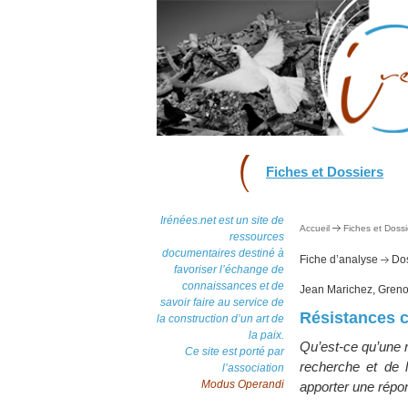
Fiches et Dossiers
Irénées.net est un site de
Accueil
Fiches et Dossi
ressources
documentaires destiné à
Fiche d’analyse
Dos
favoriser l’échange de
connaissances et de
Jean Marichez, Grenob
savoir faire au service de
Résistances c
la construction d’un art de
la paix.
Qu’est-ce qu’une r
Ce site est porté par
recherche et de l
l’association
Modus Operandi
apporter une répo