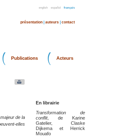
english
español
français
présentation
|
auteurs
|
contact
Publications
Acteurs
En librairie
Transformation de
 majeur de la
conflit
, de Karine
Gatelier, Claske
euvent-elles
Dijkema et Herrick
Mouafo