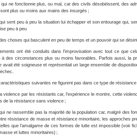
qui ne fonctionne plus, ou mal, car des civils désobéissent, des adm
sont plus ou moins aux mains des insurgés ;
ui sent peu à peu la situation lui échapper et son entourage qui, sen
rise peu à peu
des choses qui basculent en peu de temps et un pouvoir qui se désin
ements ont été conduits dans l’improvisation avec tout ce que cel
à des circonstances plus ou moins favorables. Parfois aussi, la pr
e avait été soigneuse et représentait un large ensemble de dispositi
d’échec.
aractéristiques suivantes ne figurent pas dans ce type de résistance
a violence par les résistants car, l’expérience le montre, cette violen
ifs de la résistance sans violence ;
ui ne rassemble pas la majorité de la population car, malgré des fo
entre résistance de masse et résistance minoritaire, les approches p
telles que l’amalgame de ces formes de lutte est impossible (voir fi
masse et luttes minoritaires) ;