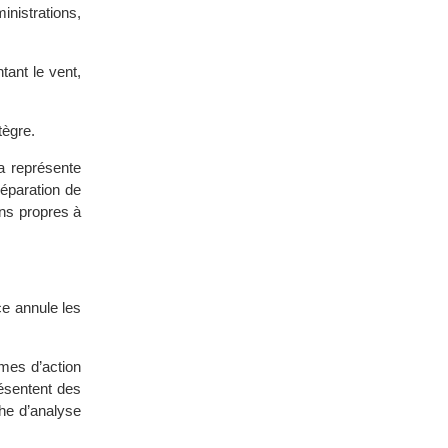
inistrations,
tant le vent,
tègre.
a représente
éparation de
ons propres à
ce annule les
rmes d’action
résentent des
che d’analyse