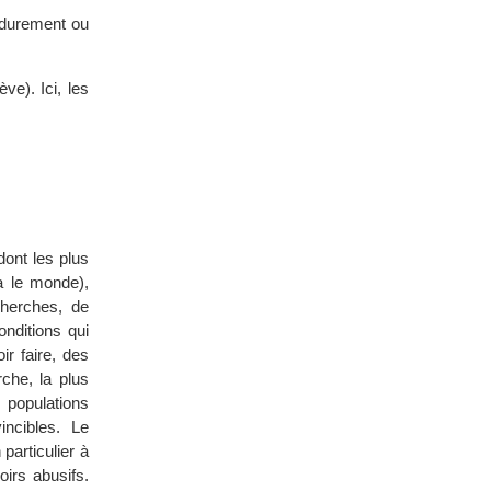
 durement ou
ve). Ici, les
dont les plus
a le monde),
herches, de
onditions qui
ir faire, des
che, la plus
 populations
incibles. Le
particulier à
irs abusifs.