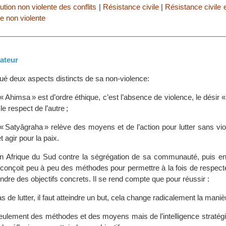
tion non violente des conflits
|
Résistance civile
|
Résistance civile e
ie non violente
iateur
ué deux aspects distincts de sa non-violence:
« Ahimsa » est d’ordre éthique, c’est l’absence de violence, le désir « 
le respect de l’autre ;
« Satyâgraha » relève des moyens et de l’action pour lutter sans vi
t agir pour la paix.
en Afrique du Sud contre la ségrégation de sa communauté, puis en
i conçoit peu à peu des méthodes pour permettre à la fois de respecte
indre des objectifs concrets. Il se rend compte que pour réussir :
pas de lutter, il faut atteindre un but, cela change radicalement la manièr
seulement des méthodes et des moyens mais de l’intelligence stratégi