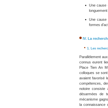
Une cause q
longuement 
Une cause lo
formes d’act
IV. La recherch
1. Les recher
Parallèlement aux
connus eurent li
Place Tien An M
colloques se sont
avaient favorisé l
compétences, des 
notoire consiste
désarmées de ten
mécanisme gagnant 
la connaissance d