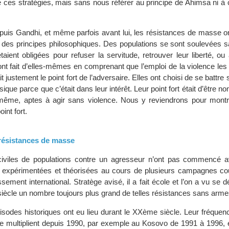
 ces stratégies, mais sans nous référer au principe de Ahimsa ni à 
puis Gandhi, et même parfois avant lui, les résistances de masse on
à des principes philosophiques. Des populations se sont soulevées s
taient obligées pour refuser la servitude, retrouver leur liberté, ou
’ont fait d’elles-mêmes en comprenant que l’emploi de la violence les 
it justement le point fort de l’adversaire. Elles ont choisi de se battr
ique parce que c’était dans leur intérêt. Leur point fort était d’être n
-même, aptes à agir sans violence. Nous y reviendrons pour mon
int fort.
 résistances de masse
civiles de populations contre un agresseur n’ont pas commencé 
 a expérimentées et théorisées au cours de plusieurs campagnes c
sement international. Stratège avisé, il a fait école et l’on a vu se 
ècle un nombre toujours plus grand de telles résistances sans arme
isodes historiques ont eu lieu durant le XXème siècle. Leur fréque
e multiplient depuis 1990, par exemple au Kosovo de 1991 à 1996, 