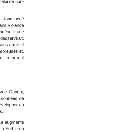
celui de non-
t fonctionné
ans violence
 anéantir une
desservirait,
e sans arme et
ombreuses et,
trer comment
avec Gandhi,
ouronnées de
développer au
s.
nce augmente
en Serbie en