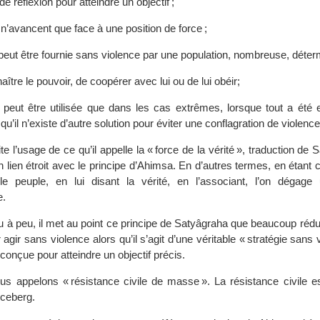
de réflexion pour atteindre un objectif ;
n’avancent que face à une position de force ;
peut être fournie sans violence par une population, nombreuse, déter
ître le pouvoir, de coopérer avec lui ou de lui obéir;
 peut être utilisée que dans les cas extrêmes, lorsque tout a été
qu’il n’existe d’autre solution pour éviter une conflagration de violence
te l’usage de ce qu’il appelle la « force de la vérité », traduction de 
un lien étroit avec le principe d’Ahimsa. En d’autres termes, en étant c
le peuple, en lui disant la vérité, en l’associant, l’on dégage
e.
u à peu, il met au point ce principe de Satyâgraha que beaucoup rédui
gir sans violence alors qu’il s’agit d’une véritable « stratégie sans 
» conçue pour atteindre un objectif précis.
us appelons « résistance civile de masse ». La résistance civile 
 iceberg.