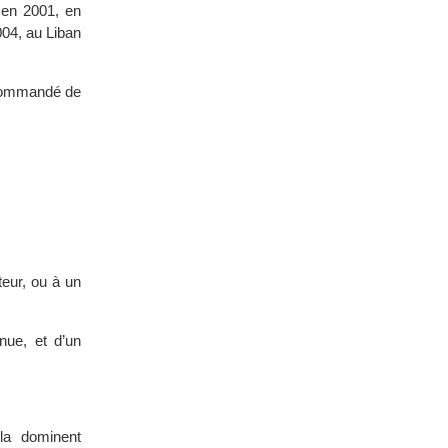
 en 2001, en
004, au Liban
recommandé de
teur, ou à un
nue, et d’un
 la dominent