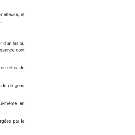
ometteuse, et
e…
 d’un fait ou
uissance dont
 de refus, de
tude de gens
 lui-même en
rgées par le
;