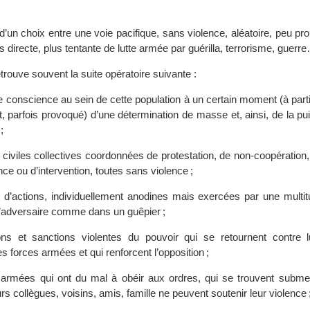
d’un choix entre une voie pacifique, sans violence, aléatoire, peu pr
s directe, plus tentante de lutte armée par guérilla, terrorisme, guerr
retrouve souvent la suite opératoire suivante :
 conscience au sein de cette population à un certain moment (à partir
t, parfois provoqué) d’une détermination de masse et, ainsi, de la p
;
civiles collectives coordonnées de protestation, de non-coopération,
e ou d’intervention, toutes sans violence ;
d’actions, individuellement anodines mais exercées par une multi
 l’adversaire comme dans un guêpier ;
ons et sanctions violentes du pouvoir qui se retournent contre
ses forces armées et qui renforcent l’opposition ;
armées qui ont du mal à obéir aux ordres, qui se trouvent subme
rs collègues, voisins, amis, famille ne peuvent soutenir leur violence 