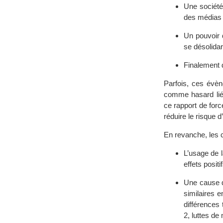
Une société 
des médias 
Un pouvoir q
se désolida
Finalement 
Parfois, ces évèn
comme hasard lié 
ce rapport de forc
réduire le risque 
En revanche, les c
L’usage de l
effets posit
Une cause q
similaires 
différences 
2, luttes de 