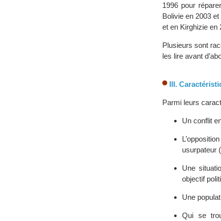
1996 pour réparer
Bolivie en 2003 e
et en Kirghizie e
Plusieurs sont ra
les lire avant d’ab
III. Caractéris
Parmi leurs caract
Un conflit e
L’opposition
usurpateur (
Une situati
objectif poli
Une populati
Qui se tro