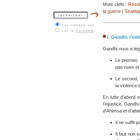
Mots clefs :
Résolu
la guerre
|
Stratég
sur irenees.net
sur la
Coredem
I. Gandhi, l’init
Gandhi nous a lég
Le premier, 
pas nuire et 
Le second, 
la violence e
En lutte d’abord 
l’injustice, Gandh
d’Ahimsa et d’atte
Il ne suffit 
Il faut non 