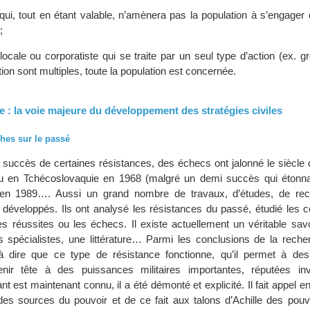
ui, tout en étant valable, n’amènera pas la population à s’engager
;
cale ou corporatiste qui se traite par un seul type d’action (ex. grè
ion sont multiples, toute la population est concernée.
e : la voie majeure du développement des stratégies civiles
ches sur le passé
 succès de certaines résistances, des échecs ont jalonné le siècle 
eu en Tchécoslovaquie en 1968 (malgré un demi succès qui étonn
en 1989…. Aussi un grand nombre de travaux, d’études, de rec
 développés. Ils ont analysé les résistances du passé, étudié les c
es réussites ou les échecs. Il existe actuellement un véritable savo
spécialistes, une littérature… Parmi les conclusions de la recher
 à dire que ce type de résistance fonctionne, qu’il permet à des
ir tête à des puissances militaires importantes, réputées inv
est maintenant connu, il a été démonté et explicité. Il fait appel en 
es sources du pouvoir et de ce fait aux talons d’Achille des pouvo