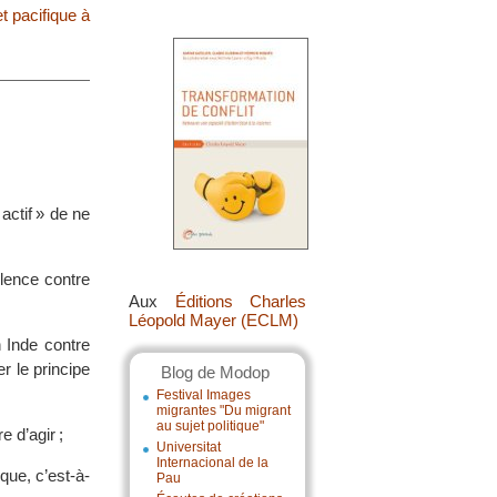
t pacifique à
actif » de ne
olence contre
Aux
Éditions Charles
Léopold Mayer (ECLM)
 Inde contre
r le principe
Blog de Modop
Festival Images
migrantes "Du migrant
au sujet politique"
e d’agir ;
Universitat
Internacional de la
que, c’est-à-
Pau