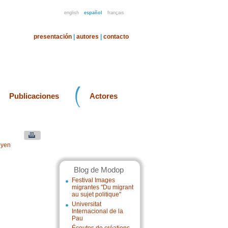
english
español
français
presentación
|
autores
|
contacto
Publicaciones
Actores
oyen
Blog de Modop
Festival Images
migrantes "Du migrant
au sujet politique"
Universitat
Internacional de la
Pau