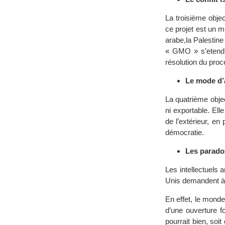
La troisième obje
ce projet est un mo
arabe,la Palestin
« GMO » s’etend a
résolution du pro
Le mode d’
La quatrième obje
ni exportable. Ell
de l’extérieur, en
démocratie.
Les parado
Les intellectuels 
Unis demandent à 
En effet, le mond
d’une ouverture f
pourrait bien, so