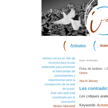
Articulos
Inst
Irenees.net es un sitio de
Inicio
Articulos
recursos para la paz
elaborado para promover
Ficha de análisis
D
el intercambio de
Orient
conocimientos y
experiencias para la
Alia Al Jiboury
construcción de un arte
Les contradic
de la paz.
Este sitio web está
Les critiques ara
coordinado por la
asociación
Keywords:
Actores
Modus Operandi