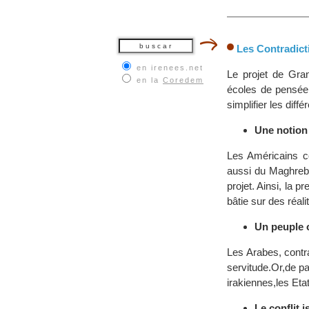
Les Contradict
en irenees.net
Le projet de Gra
en la
Coredem
écoles de pensée 
simplifier les dif
Une notion
Les Américains c
aussi du Maghreb.
projet. Ainsi, la 
bâtie sur des réali
Un peuple 
Les Arabes, contr
servitude.Or,de pa
irakiennes,les Eta
Le conflit i