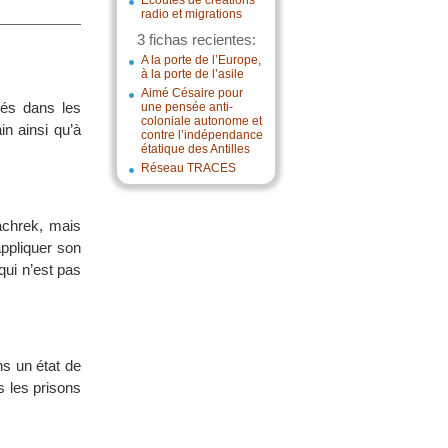
Écoutes de créations
radio et migrations
3 fichas recientes:
A la porte de l’Europe,
à la porte de l’asile
Aimé Césaire pour
sés dans les
une pensée anti-
coloniale autonome et
in ainsi qu’à
contre l’indépendance
étatique des Antilles
Réseau TRACES
achrek, mais
ppliquer son
qui n’est pas
s un état de
s les prisons