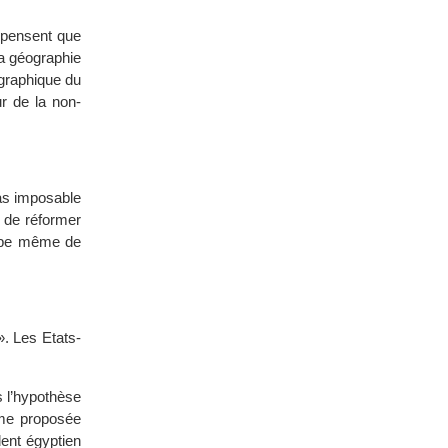
s pensent que
la géographie
graphique du
r de la non-
pas imposable
e de réformer
ncipe même de
». Les Etats-
 l’hypothèse
rme proposée
dent égyptien