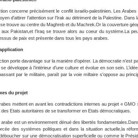
ction concerne précisément le conflit israélo-palestinien. Les Arabe
yen d’attirer l’attention sur l’Irak au détriment de la Palestine. Dans 
e se trouve au centre du Maghreb et du Machrek.Or la couverture géo
ux Pakistan,et l’Iraq se trouve alors au coeur du système.La peu
cessus de paix est présente dans tous les pays arabes.
application
ction porte davantage sur la manière d’opérer. La démocratie n’est 
e se développe à l’intérieur d’une culture et évolue en son sein. L’idé
 passant par le militaire, paraît par la voie miltaire s’oppose au pri
xes du projet
arabes mettent en avant les contradictions internes au projet « GMO 
des Etats autoritaires de se transformer en Etats démocratiques.
e arabe est un environnement dénué des libertés fondamentales.Dans
orcée des systèmes politiques et dans la situation actuelle,la réfo
it déboucher sur une démocratisation superficielle ou comme le Prési