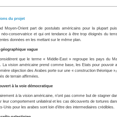
ions du projet
nd Moyen-Orient part de postulats américains pour la plupart pui
néo-conservatrice et qui ont tendance à être trop éloignés du terra
férentes données en les mettant sur le même plan.
 géographique vague
onsidèrent que le terme « Middle-East » regroupe les pays du M
 La vision américaine prend comme base, les Etats pour pouvoir a
première objection des Arabes porte sur une « construction théorique »,
tés de terrain affirmées.
ouvert à la voie démocratique
airement à la vision américaine, n’ont pas comme but de stagner dan
r leur comportement unilatéral et les cas découverts de tortures dan
ts-Unis pour les arabes sont loin d’être des intermediaires crédibles.
sraélo-palestinien