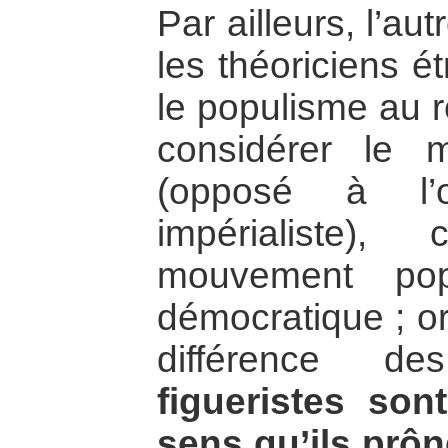
Par ailleurs, l’a
les théoriciens ét
le populisme au 
considérer le m
(opposé à l’o
impérialiste)
mouvement pop
démocratique ; or
différence d
figueristes son
sens qu’ils prône