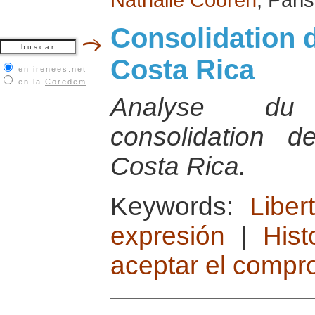
Consolidation 
Costa Rica
en irenees.net
en la
Coredem
Analyse du
consolidation 
Costa Rica.
Keywords:
Libe
expresión
|
Hist
aceptar el compr