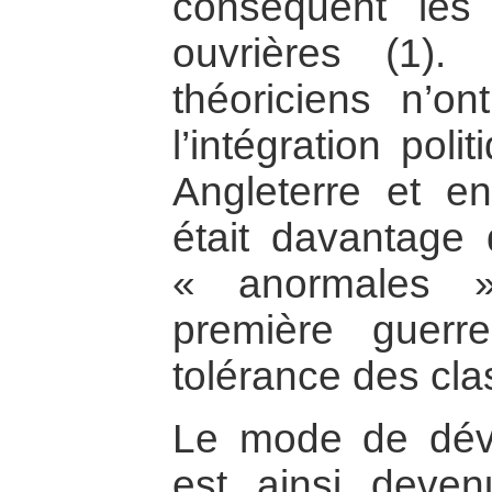
conséquent les
ouvrières (1)
théoriciens n’o
l’intégration poli
Angleterre et e
était davantage 
« anormales »
première guerr
tolérance des cl
Le mode de déve
est ainsi deve