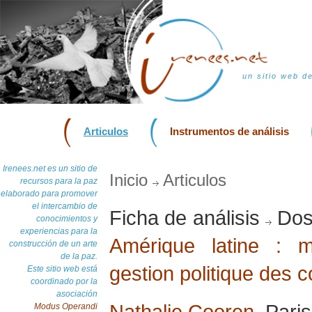
un sitio web d
Articulos
Instrumentos de análisis
Irenees.net es un sitio de
Inicio
Articulos
recursos para la paz
elaborado para promover
el intercambio de
Ficha de análisis
Dos
conocimientos y
experiencias para la
Amérique latine : 
construcción de un arte
de la paz.
gestion politique des co
Este sitio web está
coordinado por la
asociación
Nathalie Cooren
, Pari
Modus Operandi