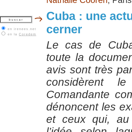
Cuba : une actua
cerner
en irenees.net
en la
Coredem
Le cas de Cuba 
toute la document
avis sont très pa
considèrent l
Comandante com
dénoncent les ex
et ceux qui, au 
l’idée selon laqu