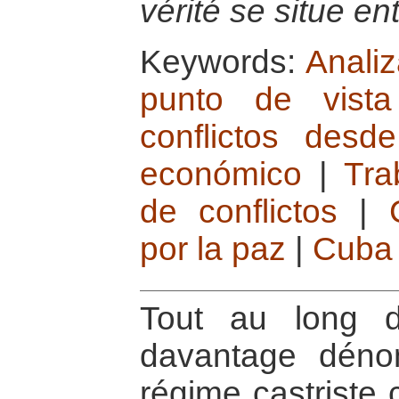
vérité se situe en
Keywords:
Analiz
punto de vista 
conflictos desd
económico
|
Tra
de conflictos
|
por la paz
|
Cuba
Tout au long d
davantage déno
régime castriste 