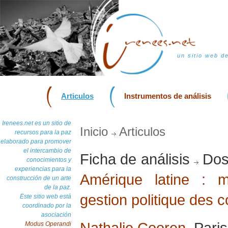
un sitio web d
Articulos
Instrumentos de análisis
Irenees.net es un sitio de
Inicio
Articulos
recursos para la paz
elaborado para promover
el intercambio de
Ficha de análisis
Dos
conocimientos y
experiencias para la
Amérique latine : 
construcción de un arte
de la paz.
gestion politique des co
Este sitio web está
coordinado por la
asociación
Nathalie Cooren
, Pari
Modus Operandi