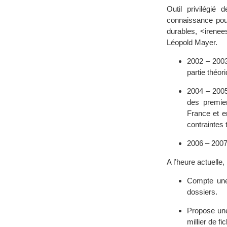
Outil privilégié
connaissance pour
durables, <irenee
Léopold Mayer.
2002 – 2003
partie théor
2004 – 2005
des premie
France et e
contraintes 
2006 – 2007
A l’heure actuelle,
Compte une 
dossiers.
Propose une
millier de fi