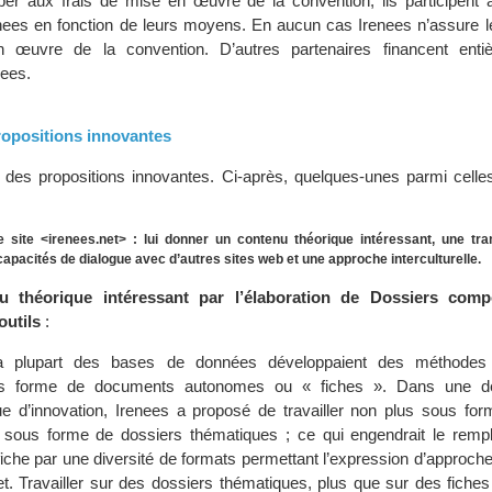
iper aux frais de mise en œuvre de la convention, ils participent 
nees en fonction de leurs moyens. En aucun cas Irenees n’assure 
 œuvre de la convention. D’autres partenaires financent entiè
nees.
propositions innovantes
 des propositions innovantes. Ci-après, quelques-unes parmi celles
 site <irenees.net> : lui donner un contenu théorique intéressant, une tra
capacités de dialogue avec d’autres sites web et une approche interculturelle.
 théorique intéressant par l’élaboration de Dossiers com
outils
:
la plupart des bases de données développaient des méthodes 
ous forme de documents autonomes ou « fiches ». Dans une 
que d’innovation, Irenees a proposé de travailler non plus sous for
sous forme de dossiers thématiques ; ce qui engendrait le rem
iche par une diversité de formats permettant l’expression d’approche
. Travailler sur des dossiers thématiques, plus que sur des fiche