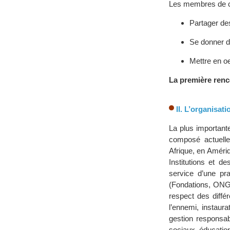
Les membres de cet
Partager de
Se donner d
Mettre en oe
La première renco
II. L’organisat
La plus important
composé actuellem
Afrique, en Améri
Institutions et d
service d’une pr
(Fondations, ONG, 
respect des diffé
l’ennemi, instaur
gestion responsab
sociaux, éducation,