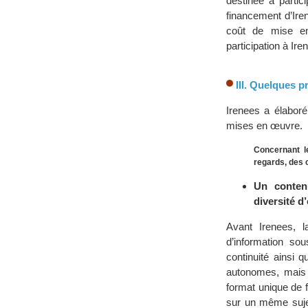
destinée à partic
financement d’Ire
coût de mise en
participation à Ire
III. Quelques 
Irenees a élaboré
mises en œuvre.
Concernant le
regards, des 
Un contenu
diversité d’
Avant Irenees, 
d’information s
continuité ainsi 
autonomes, mais 
format unique de f
sur un même sujet