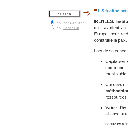
I. Situation act
IRENEES, Institu
on irenees.net
qui travaillent a
on
Coredem
Europe, pour rec
construire la paix.
Lors de sa conceptio
Capitaliser e
commune d’
mobilisable 
Concevoir
méthodolo
ressources.
Valider l’h
alliance auto
Le site web d