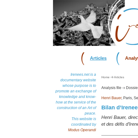
Articles
Analyt
Irenees.net is a
Home
Articles
documentary website
whose purpose is to
Analysis file
Dossier
promote an exchange of
knowledge and know-
Henri Bauer
, Paris, 
how at the service of the
Bilan d’Irene
construction of an Art of
peace.
Henri Bauer, dire
This website is
et des défis d’Iren
coordinated by
Modus Operandi