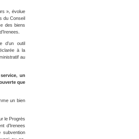
rs », évolue
s du Conseil
me des biens
d’Irenees.
e d’un outil
éclarée à la
inistratif au
 service, un
 ouverte que
omme un bien
ur le Progrès
nt d’Irenees
e subvention