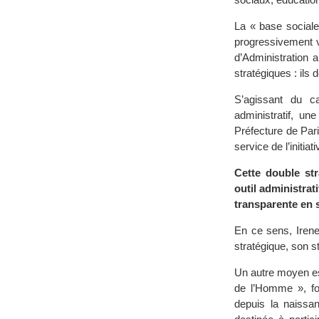
La « base sociale
progressivement v
d’Administration
stratégiques : ils
S’agissant du car
administratif, un
Préfecture de Paris
service de l’initiati
Cette double str
outil administra
transparente en 
En ce sens, Iren
stratégique, son s
Un autre moyen es
de l’Homme », fo
depuis la naissan