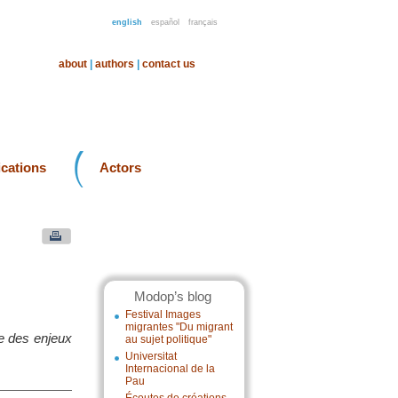
english
español
français
about
|
authors
|
contact us
ications
Actors
Modop’s blog
Festival Images
migrantes "Du migrant
ue des enjeux
au sujet politique"
Universitat
Internacional de la
Pau