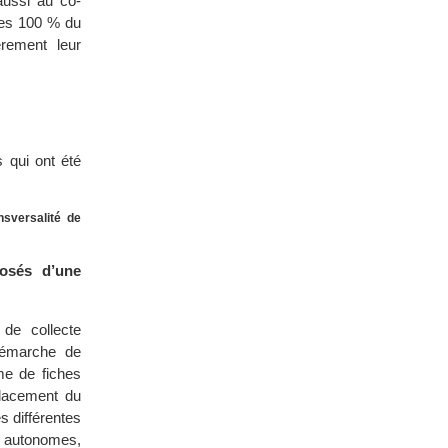
aussi au co-
les 100 % du
rement leur
 qui ont été
nsversalité de
posés d’une
de collecte
démarche de
me de fiches
placement du
s différentes
s autonomes,