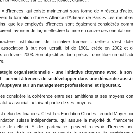
 » d’Irenees, qui existe maintenant sous forme de « réseau d’acteu
ers la formation d’une « Alliance d’Artisans de Paix ». Les membre
 ainsi que les employés d’Irenees sont également considérés com
 doivent favoriser de façon effective la mise en œuvre des orientations 
actère institutionnel de l’initiative Irenees : celle-ci s’est doté
e association à but non lucratif, loi de 1901, créée en 2002 et d
 en février 2003. Son objectif est bien précis : constituer un outil adm
ve.
atégie organisationnelle - une initiative citoyenne avec, à son
tif - permet à Irenees de se développer dans une démarche aussi
s’appuyant sur un management professionnel et rigoureux.
ees considère la cohérence entre ses ambitions et ses moyens c
tatut « associatif » faisant partie de ses moyens.
t celui des finances. C’est la « Fondation Charles Léopold Mayer po
ndation suisse indépendante, qui assure la majorité du financeme
ce de celle-ci. Si des partenaires peuvent recevoir d’Irenees un