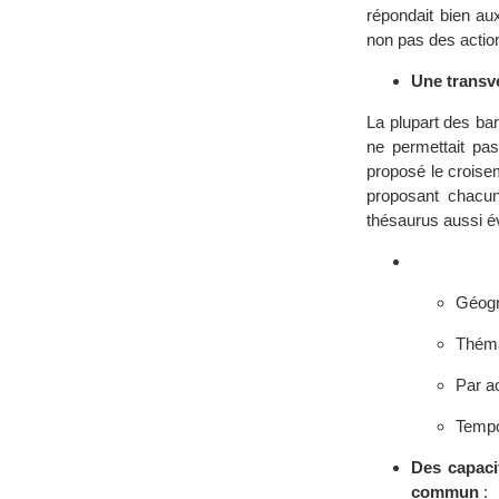
répondait bien aux
non pas des action
Une transve
La plupart des ba
ne permettait pas
proposé le croise
proposant chacun
thésaurus aussi é
Géogr
Théma
Par ac
Tempo
Des capacit
commun
: