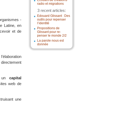
Écoutes de créations
radio et migrations
3 recent articles:
Edouard Glissant : Des
 organismes -
outils pour repenser
l’identité
ue Latine, en
Propositions de
cevoir et de
Glissant pour re-
penser le monde 2/2
La parole nous est
donnée
 l’élaboration
directement
er un
capital
sites web de
ruisant une