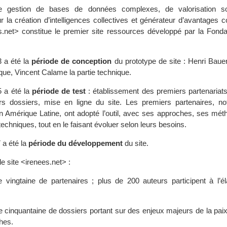
 de gestion de bases de données complexes, de valorisation so
 la création d’intelligences collectives et générateur d’avantages c
s.net> constitue le premier site ressources développé par la Fonda
 a été la
période de conception
du prototype de site : Henri Baue
ique, Vincent Calame la partie technique.
 a été la
période de test
: établissement des premiers partenariats
rs dossiers, mise en ligne du site. Les premiers partenaires, 
n Amérique Latine, ont adopté l’outil, avec ses approches, ses mét
techniques, tout en le faisant évoluer selon leurs besoins.
 a été la
période du développement
du site.
 le site <irenees.net> :
vingtaine de partenaires ; plus de 200 auteurs participent à l’él
 cinquantaine de dossiers portant sur des enjeux majeurs de la paix
ches.