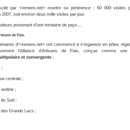
uscité par <irenees.net> montre sa pertinence : 60 000 visites
007, soit environ deux mille visites par jour.
siteurs provenant d’une trentaine de pays…
rtisans de Paix.
rtenaires d’<irenees.net> ont commencé à s’organiser en pôles régio
sivement l’Alliance d’Artisans de Paix, conçue comme un
multipolaire et convergente
:
 ;
ue centrale ;
 andine ;
 du Sud ;
e des Grands Lacs ;