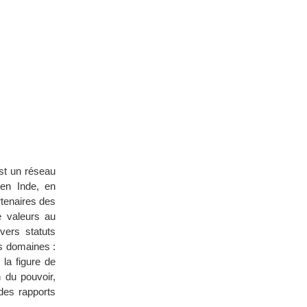
st un réseau
 en Inde, en
rtenaires des
e valeurs au
ers statuts
ts domaines :
 la figure de
n du pouvoir,
des rapports