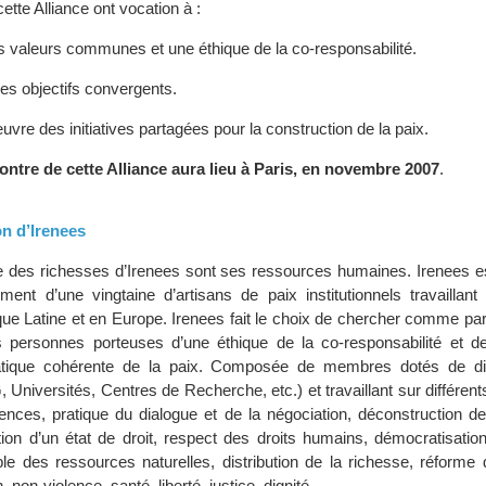
te Alliance ont vocation à :
s valeurs communes et une éthique de la co-responsabilité.
es objectifs convergents.
uvre des initiatives partagées pour la construction de la paix.
ntre de cette Alliance aura lieu à Paris, en novembre 2007
.
ion d’Irenees
e des richesses d’Irenees sont ses ressources humaines. Irenees e
ent d’une vingtaine d’artisans de paix institutionnels travaillant
que Latine et en Europe. Irenees fait le choix de chercher comme pa
es personnes porteuses d’une éthique de la co-responsabilité et d
atique cohérente de la paix. Composée de membres dotés de div
Universités, Centres de Recherche, etc.) et travaillant sur différen
rences, pratique du dialogue et de la négociation, déconstruction de
ation d’un état de droit, respect des droits humains, démocratisatio
le des ressources naturelles, distribution de la richesse, réforme 
 non-violence, santé, liberté, justice, dignité…