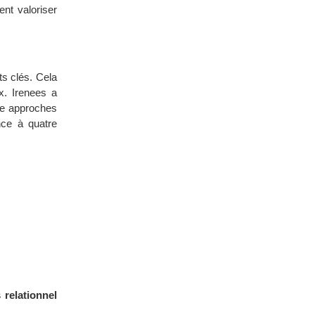
ent valoriser
ts clés. Cela
x. Irenees a
tre approches
nce à quatre
 relationnel