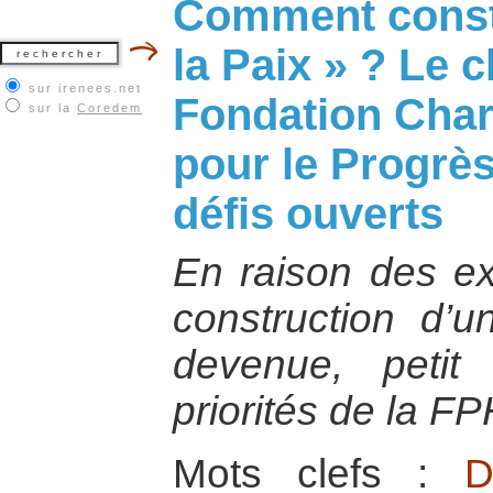
Comment constr
la Paix » ? Le 
sur irenees.net
Fondation Char
sur la
Coredem
pour le Progrè
défis ouverts
En raison des ex
construction d’u
devenue, petit
priorités de la FP
Mots clefs :
D