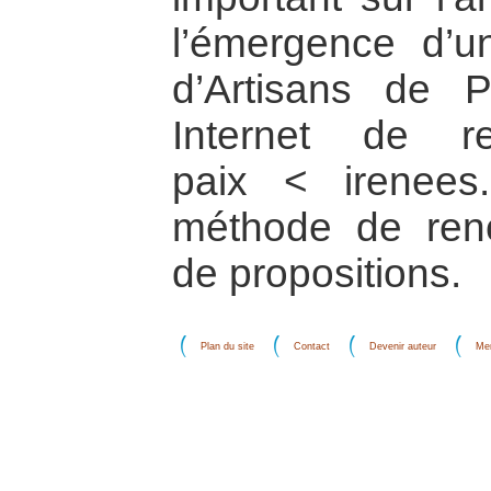
l’émergence d’u
d’Artisans de Pa
Internet de r
paix < irenee
méthode de renc
de propositions.
Plan du site
Contact
Devenir auteur
Men