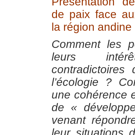
Présentation de
de paix face aux
la région andin
Comment les pé
leurs intér
contradictoires
l’écologie ? Co
une cohérence en
de « développ
venant répond
leur situations 