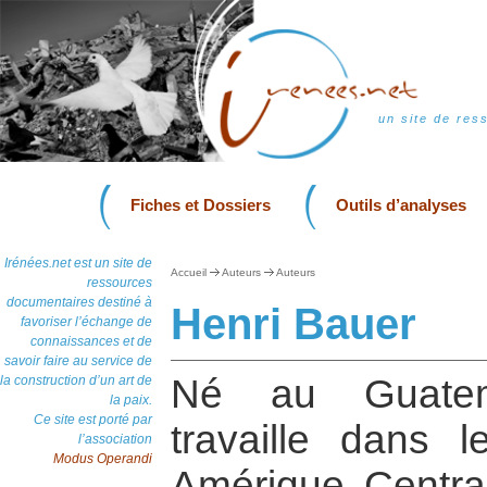
un site de res
Fiches et Dossiers
Outils d’analyses
Irénées.net est un site de
Accueil
Auteurs
Auteurs
ressources
documentaires destiné à
Henri Bauer
favoriser l’échange de
connaissances et de
savoir faire au service de
Né au Guatem
la construction d’un art de
la paix.
Ce site est porté par
travaille dans
l’association
Modus Operandi
Amérique Centra