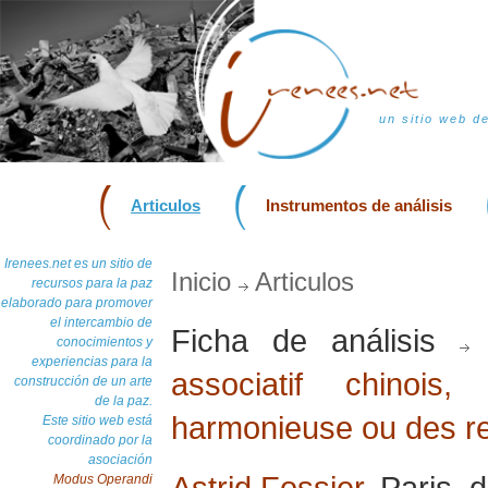
un sitio web d
Articulos
Instrumentos de análisis
Irenees.net es un sitio de
Inicio
Articulos
recursos para la paz
elaborado para promover
el intercambio de
Ficha de análisis
conocimientos y
experiencias para la
associatif chinoi
construcción de un arte
de la paz.
harmonieuse ou des re
Este sitio web está
coordinado por la
asociación
Astrid Fossier
, Paris,
Modus Operandi