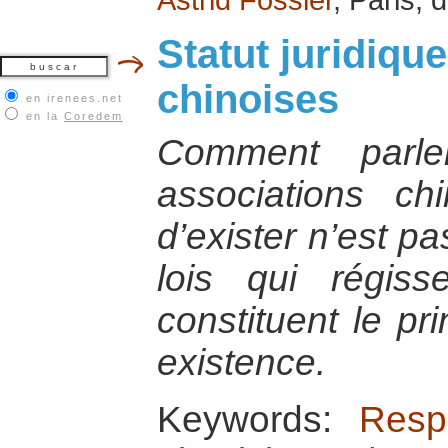
Statut juridiqu
chinoises
en irenees.net
en la
Coredem
Comment parle
associations chi
d’exister n’est p
lois qui régiss
constituent le pr
existence.
Keywords:
Resp