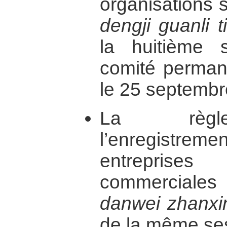
organisations s
dengji guanli ti
la huitième 
comité permane
le 25 septembr
La règle
l’enregistreme
entreprises
commerciale
danwei zhanxin
de la même ses