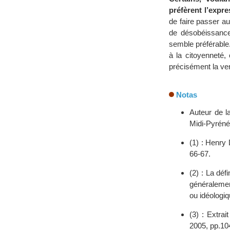
préfèrent l’expr
de faire passer a
de désobéissance
semble préférable.
à la citoyenneté, c
précisément la ve
Notas
Auteur de l
Midi-Pyrén
(1) : Henry
66-67.
(2) : La déf
généralement
ou idéologiq
(3) : Extra
2005, pp.10