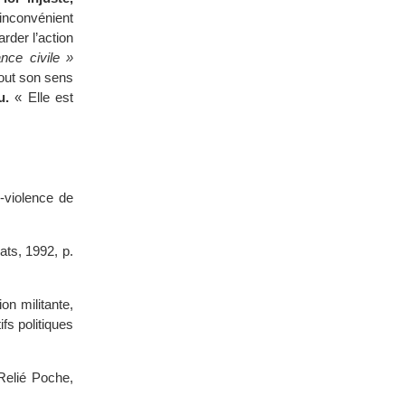
inconvénient
arder l’action
nce civile »
tout son sens
u.
« Elle est
n-violence de
ats, 1992, p.
ion militante,
fs politiques
 Relié Poche,