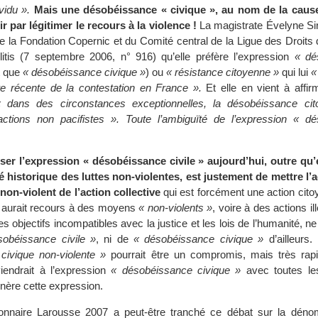
vidu ».
Mais une désobéissance « civique », au nom de la cause
ir par légitimer le recours à la violence !
La magistrate Évelyne Sir
e la Fondation Copernic et du Comité central de la Ligue des Droits
itis (7 septembre 2006, n° 916) qu’elle préfère l’expression
« dé
t que
« désobéissance civique »
) ou
« résistance citoyenne »
qui lui
«
ire récente de la contestation en France ».
Et elle en vient à affir
 dans des circonstances exceptionnelles, la désobéissance ci
ctions non pacifistes ». Toute l’ambiguïté de l’expression « d
iser l’expression « désobéissance civile » aujourd’hui, outre qu’e
é historique des luttes non-violentes, est justement de mettre l’a
 non-violent de l’action collective
qui est forcément une action ci
ui aurait recours à des moyens
« non-violents »
, voire à des actions i
s objectifs incompatibles avec la justice et les lois de l’humanité, ne 
sobéissance civile »
, ni de
« désobéissance civique »
d’ailleurs.
civique non-violente »
pourrait être un compromis, mais très rap
viendrait à l’expression
« désobéissance civique »
avec toutes les
nère cette expression.
onnaire Larousse 2007 a peut-être tranché ce débat sur la dénomi