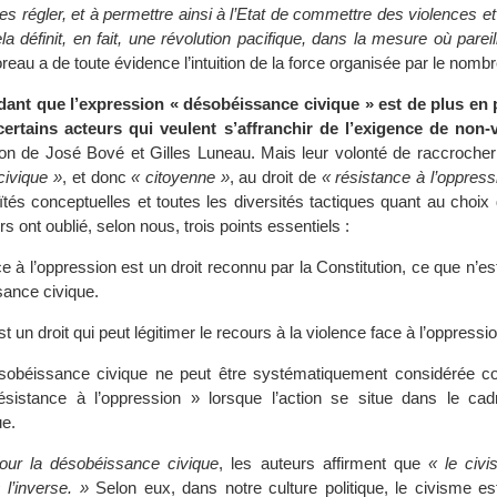
 les régler, et à permettre ainsi à l’Etat de commettre des violences et
a définit, en fait, une révolution pacifique, dans la mesure où parei
eau a de toute évidence l’intuition de la force organisée par le nombr
dant que l’expression « désobéissance civique » est de plus en p
certains acteurs qui veulent s’affranchir de l’exigence de non-v
ntion de José Bové et Gilles Luneau. Mais leur volonté de raccrocher
civique »
, et donc
« citoyenne »
, au droit de
« résistance à l’oppress
ïtés conceptuelles et toutes les diversités tactiques quant au choi
rs ont oublié, selon nous, trois points essentiels :
e à l’oppression est un droit reconnu par la Constitution, ce que n’e
sance civique.
st un droit qui peut légitimer le recours à la violence face à l’oppressi
désobéissance civique ne peut être systématiquement considérée
sistance à l’oppression » lorsque l’action se situe dans le cad
e.
our la désobéissance civique
, les auteurs affirment que
« le civi
 l’inverse. »
Selon eux, dans notre culture politique, le civisme est