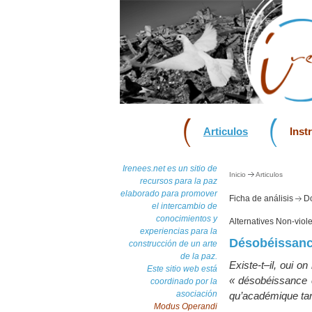
Articulos
Inst
Irenees.net es un sitio de
Inicio
Articulos
recursos para la paz
elaborado para promover
Ficha de análisis
Do
el intercambio de
conocimientos y
Alternatives Non-vio
experiencias para la
Désobéissance
construcción de un arte
de la paz.
Existe-t–il, oui o
Este sitio web está
« désobéissance c
coordinado por la
asociación
qu’académique tant 
Modus Operandi