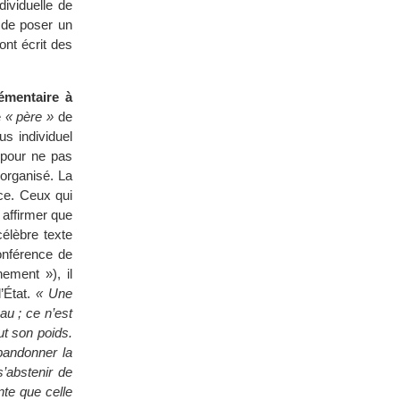
ividuelle de
u de poser un
nt écrit des
lémentaire à
e
« père »
de
s individuel
 pour ne pas
 organisé. La
ce. Ceux qui
affirmer que
élèbre texte
conférence de
nement »), il
l’État.
« Une
au ; ce n’est
ut son poids.
abandonner la
s’abstenir de
nte que celle