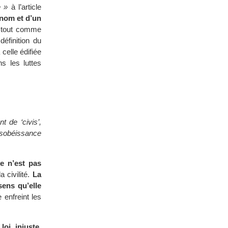
e »
à l’article
 nom et d’un
 tout comme
éfinition du
celle édifiée
s les luttes
t de ‘civis’,
ésobéissance
le n’est pas
a civilité.
La
sens qu’elle
 enfreint les
oi injuste,