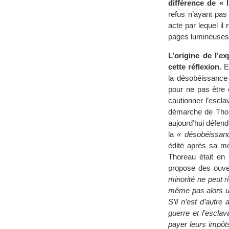
différence de « 
refus n’ayant pas
acte par lequel i
pages lumineuses e
L’origine de l’e
cette réflexion.
En
la désobéissance 
pour ne pas être 
cautionner l’escla
démarche de Thore
aujourd’hui défend
la
« désobéissanc
édité après sa mo
Thoreau était en r
propose des ouver
minorité ne peut r
même pas alors une
S’il n’est d’autre
guerre et l’esclav
payer leurs impôts