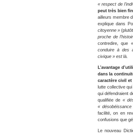
« respect de l’indi
peut très bien fin
ailleurs membre d
explique dans Pol
citoyenne »
(plutô
proche de l’histo
contredire, que
«
conduire à des a
civique » est là.
L’avantage d’util
dans la continuit
caractère civil et
lutte collective q
qui défendraient de
qualifiée de
« dé
« désobéissance 
facilité, on en re
confusions que gé
Le nouveau Dicti