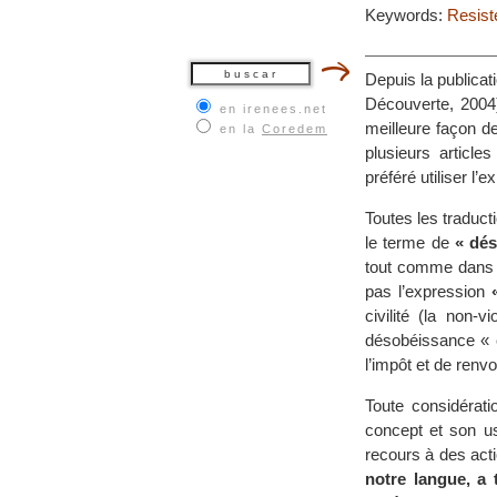
Keywords:
Resiste
Depuis la publica
Découverte, 2004)
en irenees.net
meilleure façon d
en la
Coredem
plusieurs articl
préféré utiliser l’
Toutes les traduct
le terme de
« dés
tout comme dans l
pas l’expression
civilité (la non-
désobéissance « c
l’impôt et de renvo
Toute considérati
concept et son u
recours à des acti
notre langue, a 