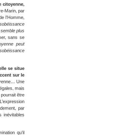
 citoyenne,
e-Marin, par
 de l’Homme,
sobéissance
 semble plus
mer, sans se
toyenne peut
ésobéissance
lle se situe
ccent sur le
toyenne… Une
llégales, mais
pourrait être
 L’expression
idement, par
 inévitables
nation qu’il