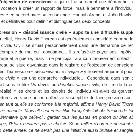
l’objection de conscience »
qui est assurément une démarche ind
 vocation à créer un rapport de force, mais à permettre à l’individ
l reste en accord avec sa conscience. Hannah Arendt et John Rawls o
t définitives pour définir et distinguer ces deux concepts.
xpression « désobéissance civile » apporte une difficulté supp
 effet, Henry David Thoreau est généralement considéré comme l
civile. Or, il se situait personnellement dans une démarche de refu
complice du mal qu’il condamnait. Il a refusé de payer ses impôts
vage et la guerre, mais il ne participait à aucun mouvement collectif
au se situe davantage dans le registre de l’objection de conscien
ent l’expression
« désobéissance civique »
y trouvent argument pour 
e civile »
est une démarche individuelle… Cependant, dans son c
rt sous le titre
Du devoir de désobéissance civile
, (le titre de la 
éalité « les droits et les devoirs de l’individu vis-à-vis du gouver
tures vers une action collective susceptible de faire pression sur 
ien tant qu’elle se conforme à la majorité, affirme Henry David Thore
 minorité. Mais elle est irrésistible lorsqu’elle fait obstruction de to
 alternative que celle-ci : garder tous les justes en prison ou bien 
age, l’Etat n’hésitera pas à choisir. Si un millier d’homme devaient 
 cette année, ce ne serait pas une initiative aussi brutale et sangla