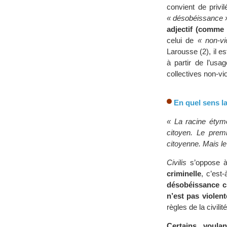
convient de privil
« désobéissance 
adjectif (comme 
celui de
« non-vi
Larousse (2), il e
à partir de l’usa
collectives non-vi
En quel sens la
« La racine étymol
citoyen. Le prem
citoyenne. Mais le 
Civilis
s’oppose 
criminelle
, c’est-
désobéissance civ
n’est pas violent
règles de la civilit
Certains, voula