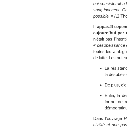
qui consisterait à
sang innocent. Cel
possible. » (1)
Thor
Il apparaît cepen
aujourd’hui par 
n’était pas l’inte
« désobéissance 
toutes les ambigu
de lutte. Les auteu
La résistanc
la désobéis
De plus, c’e
Enfin, la 
forme de ré
démocratiqu
Dans l’ouvrage
P
civilité et non pas