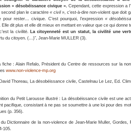
ession « désobéissance civique ».
Cependant, cette expression a l’
u second plan le caractère
« civil »
, c’est-à-dire non-violent que doit g
 pour rester… civique. C’est pourquoi, l’expression
« désobéissa
 Elle dit plus et elle dit mieux en mettant en valeur que ce qui donne 
’est la civilité.
La citoyenneté est un statut, la civilité une vert
rtu du citoyen. (…)", Jean-Marie MULLER (3).
a fiche : Alain Refalo, Président du Centre de ressources sur la no
ées
www.non-violence-mp.org
 David Thoreau, La désobéissance civile, Castelnau Le Lez, Ed. Clim
inition du Petit Larousse illustré : La désobéissance civile est une act
 pacifique, consistant à ne pas se soumettre à une loi pour des moti
ues (p. 356).
it du Dictionnaire de la non-violence de Jean-Marie Muller, Gordes,
4-105.