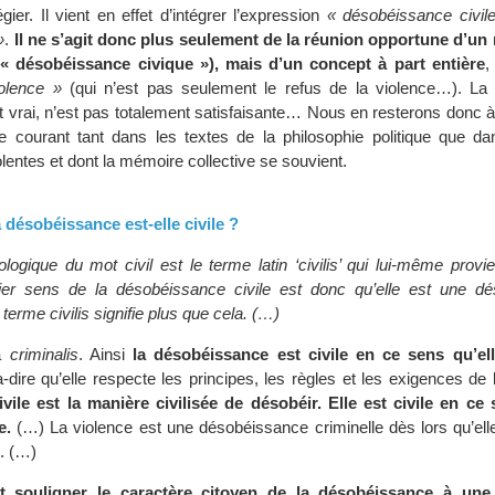
égier. Il vient en effet d’intégrer l’expression
« désobéissance civil
»
.
Il ne s’agit donc plus seulement de la réunion opportune d’un
« désobéissance civique »), mais d’un concept à part entière
,
olence »
(qui n’est pas seulement le refus de la violence…). La d
st vrai, n’est pas totalement satisfaisante… Nous en resterons donc à 
ge courant tant dans les textes de la philosophie politique que dan
olentes et dont la mémoire collective se souvient.
 désobéissance est-elle civile ?
ogique du mot civil est le terme latin ‘civilis’ qui lui-même provien
ier sens de la désobéissance civile est donc qu’elle est une d
terme civilis signifie plus que cela. (…)
à
criminalis
. Ainsi
la désobéissance est civile en ce sens qu’el
à-dire qu’elle respecte les principes, les règles et les exigences de l
ile est la manière civilisée de désobéir. Elle est civile en ce 
e.
(…) La violence est une désobéissance criminelle dès lors qu’elle
é. (…)
nt souligner le caractère citoyen de la désobéissance à une l