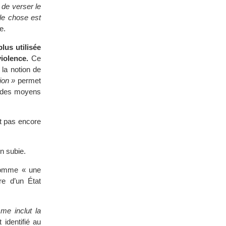
 de verser le
lle chose est
e.
lus utilisée
iolence.
Ce
 la notion de
ion »
permet
x des moyens
st pas encore
on subie.
 comme « une
re d’un État
sme inclut la
 identifié au