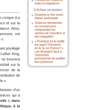
Écoutes de créations
radio et migrations
3 fichas recientes:
Drawing on the move:
e civique
(La
Atelier participatif
ence
et sur la
Violence structurelle:
un concept pour
lancé. Ainsi,
comprendre les
racines de l’injustice et
tamment, ont
des inégalités
e »
.
« Pourquoi as-tu quitté
ton pays? Pourquoi
nt privilégié
es-tu là, en France? »
Les étrangers face à
 Luther King,
l’injonction
permanente de justifier
 ne trouvera
leur présence
istait sur la
encier de la
stribution de
le ».
histoire d’un
stices qui a
vile », dans
tique, à la