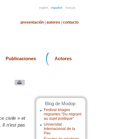
english
español
français
presentación
|
autores
|
contacto
Publicaciones
Actores
Blog de Modop
Festival Images
migrantes "Du migrant
e civile » et
au sujet politique"
Il n’est pas
Universitat
Internacional de la
Pau