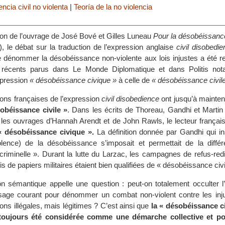
ncia civil no violenta
|
Teoría de la no violencia
tion de l’ouvrage de José Bové et Gilles Luneau
Pour la désobéissanc
, le débat sur la traduction de l’expression anglaise
civil disobedi
e dénommer la désobéissance non-violente aux lois injustes a été re
es récents parus dans Le Monde Diplomatique et dans Politis no
expression
« désobéissance civique »
à celle de
« désobéissance civil
ions françaises de l’expression
civil disobedience
ont jusqu’à maintena
obéissance civile »
. Dans les écrits de Thoreau, Gandhi et Martin
es ouvrages d’Hannah Arendt et de John Rawls, le lecteur français
« désobéissance civique ».
La définition donnée par Gandhi qui ins
violence) de la désobéissance s’imposait et permettait de la différ
riminelle ». Durant la lutte du Larzac, les campagnes de refus-redi
is de papiers militaires étaient bien qualifiées de « désobéissance civi
on sémantique appelle une question : peut-on totalement occulter l’
sage courant pour dénommer un combat non-violent contre les inju
ons illégales, mais légitimes ? C’est ainsi que
la « désobéissance ci
toujours été considérée comme une démarche collective et poli