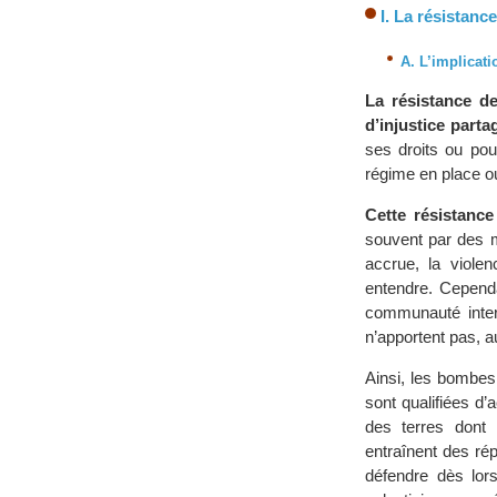
I. La résistance
A. L’implicati
La résistance d
d’injustice parta
ses droits ou pou
régime en place o
Cette résistance
souvent par des m
accrue, la viole
entendre. Cependa
communauté intern
n’apportent pas, a
Ainsi, les bombes 
sont qualifiées d’a
des terres dont 
entraînent des rép
défendre dès lors