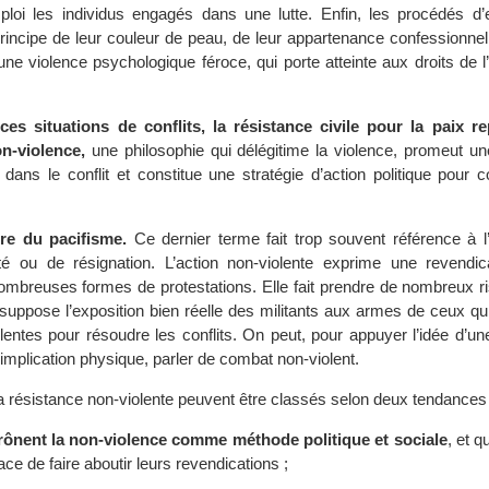
ploi les individus engagés dans une lutte. Enfin, les procédés d’
principe de leur couleur de peau, de leur appartenance confessionnel
 une violence psychologique féroce, qui porte atteinte aux droits de
es situations de conflits, la résistance civile pour la paix r
n-violence,
une philosophie qui délégitime la violence, promeut un
 dans le conflit et constitue une stratégie d’action politique pour 
re du pacifisme.
Ce dernier terme fait trop souvent référence à l
té ou de résignation. L’action non-violente exprime une revendica
mbreuses formes de protestations. Elle fait prendre de nombreux r
 suppose l’exposition bien réelle des militants aux armes de ceux qu
entes pour résoudre les conflits. On peut, pour appuyer l’idée d’u
’implication physique, parler de combat non-violent.
a résistance non-violente peuvent être classés selon deux tendances 
rônent la non-violence comme méthode politique et sociale
, et q
ce de faire aboutir leurs revendications ;