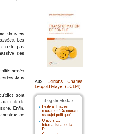
ces, dans les
apaisées. Les
 en effet pas
massive des
onflits armés
iolentes dans
Aux
Éditions Charles
Léopold Mayer (ECLM)
u’elles sont
Blog de Modop
t au contexte
Festival Images
site. Enfin,
migrantes "Du migrant
construction
au sujet politique"
Universitat
Internacional de la
Pau