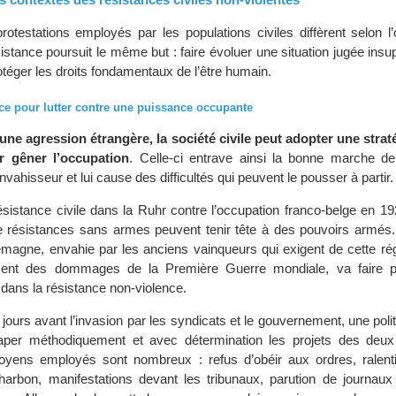
testations employés par les populations civiles diffèrent selon l’o
stance poursuit le même but : faire évoluer une situation jugée insu
rotéger les droits fondamentaux de l’être humain.
nce pour lutter contre une puissance occupante
 une agression étrangère, la société civile peut adopter une strat
r gêner l’occupation
. Celle-ci entrave ainsi la bonne marche de 
nvahisseur et lui cause des difficultés qui peuvent le pousser à partir.
ésistance civile dans la Ruhr contre l’occupation franco-belge en 1
 résistances sans armes peuvent tenir tête à des pouvoirs armés. 
llemagne, envahie par les anciens vainqueurs qui exigent de cette ré
ment des dommages de la Première Guerre mondiale, va faire p
e dans la résistance non-violence.
ours avant l’invasion par les syndicats et le gouvernement, une poli
aper méthodiquement et avec détermination les projets des deu
oyens employés sont nombreux : refus d’obéir aux ordres, ralen
 charbon, manifestations devant les tribunaux, parution de journaux