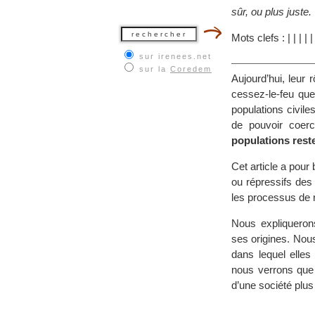
sûr, ou plus juste.
Mots clefs :
|
|
|
|
sur irenees.net
sur la
Coredem
Aujourd’hui, leur 
cessez-le-feu que 
populations civile
de pouvoir coerc
populations rest
Cet article a pour
ou répressifs des 
les processus de r
Nous expliquerons
ses origines. Nous
dans lequel elles
nous verrons que 
d’une société plus 