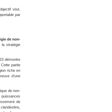
bjectif visé,
pportable par
égie de non-
la stratégie
923 démontre
Cette partie
gion riche en
reuve d’une
tique de non-
x puissances
tissement de
 clandestins,