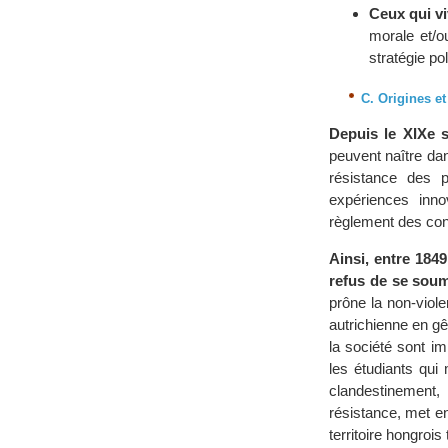
Ceux qui vi
morale et/o
stratégie pol
C. Origines et
Depuis le XIXe s
peuvent naître dans
résistance des p
expériences inn
règlement des conf
Ainsi, entre 184
refus de se soum
prône la non-viol
autrichienne en g
la société sont im
les étudiants qui
clandestinement,
résistance, met en 
territoire hongrois