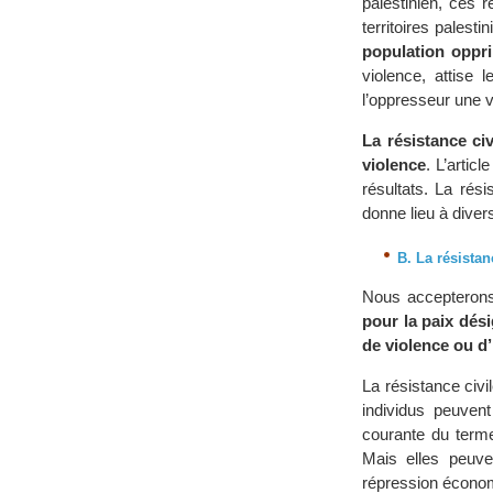
palestinien, ces 
territoires palesti
population oppri
violence, attise 
l’oppresseur une v
La résistance civ
violence
. L’artic
résultats. La rés
donne lieu à diver
B. La résistan
Nous accepterons l
pour la paix dés
de violence ou d’
La résistance civ
individus peuvent
courante du terme
Mais elles peuve
répression économ