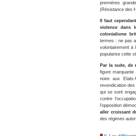
premières grande
(Résistance des H
Il faut cependan
violence dans 
colonialisme bri
termes : ne pas a
volontairement à 
popularise cette st
Par la suite, de
figure marquante
noire aux Etats-
revendication des
qui se sont enga
contre l’occupat
l’opposition démo
aller croissant 
des régimes autori
II. Les différe