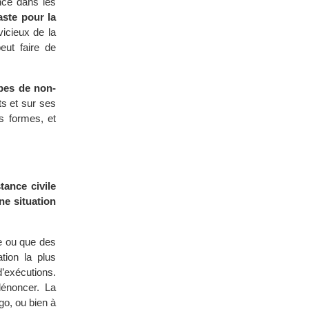
nce dans les
aste pour la
icieux de la
eut faire de
ipes de non-
ts et sur ses
s formes, et
tance civile
ne situation
pe ou que des
tion la plus
’exécutions.
dénoncer. La
o, ou bien à