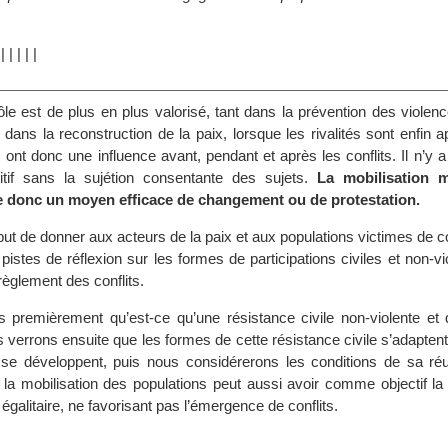
|
|
|
|
|
|
rôle est de plus en plus valorisé, tant dans la prévention des violen
dans la reconstruction de la paix, lorsque les rivalités sont enfin 
s ont donc une influence avant, pendant et après les conflits. Il n’y a
itif sans la sujétion consentante des sujets.
La mobilisation 
e donc un moyen efficace de changement ou de protestation.
 but de donner aux acteurs de la paix et aux populations victimes de c
pistes de réflexion sur les formes de participations civiles et non-v
èglement des conflits.
 premièrement qu’est-ce qu’une résistance civile non-violente et q
 verrons ensuite que les formes de cette résistance civile s’adapten
 se développent, puis nous considérerons les conditions de sa réus
la mobilisation des populations peut aussi avoir comme objectif la 
égalitaire, ne favorisant pas l’émergence de conflits.