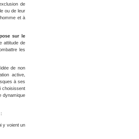
exclusion de
le ou de leur
 l’homme et à
epose sur le
e attitude de
combattre les
’idée de non
tion active,
isques à ses
i choisissent
ne dynamique
:
ui y voient un