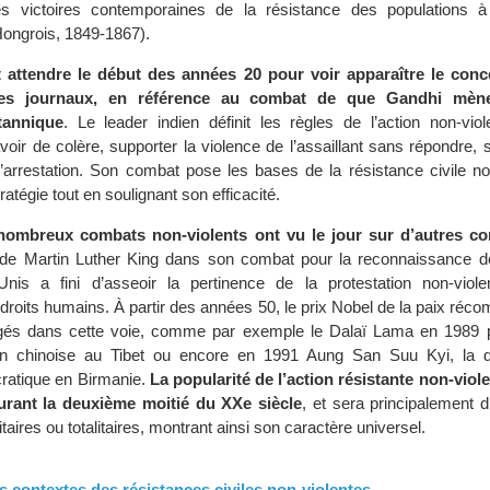
s victoires contemporaines de la résistance des populations à
ongrois, 1849-1867).
t attendre le début des années 20 pour voir apparaître le con
les journaux, en référence au combat de que Gandhi mène
tannique
. Le leader indien définit les règles de l’action non-vio
voir de colère, supporter la violence de l’assaillant sans répondre,
l’arrestation. Son combat pose les bases de la résistance civile no
ratégie tout en soulignant son efficacité.
 nombreux combats non-violents ont vu le jour sur d’autres co
 de Martin Luther King dans son combat pour la reconnaissance de
Unis a fini d’asseoir la pertinence de la protestation non-viol
 droits humains. À partir des années 50, le prix Nobel de la paix ré
gés dans cette voie, comme par exemple le Dalaï Lama en 1989 p
ion chinoise au Tibet ou encore en 1991 Aung San Suu Kyi, la d
cratique en Birmanie.
La popularité de l’action résistante non-viole
durant la deuxième moitié du XXe siècle
, et sera principalement d
taires ou totalitaires, montrant ainsi son caractère universel.
nts contextes des résistances civiles non-violentes