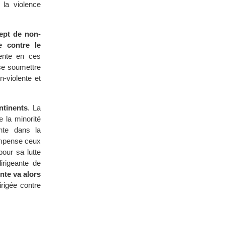
 la violence
cept de non-
 contre le
lente en ces
 se soumettre
n-violente et
ntinents
. La
 la minorité
ente dans la
compense ceux
our sa lutte
irigeante de
nte va alors
irigée contre