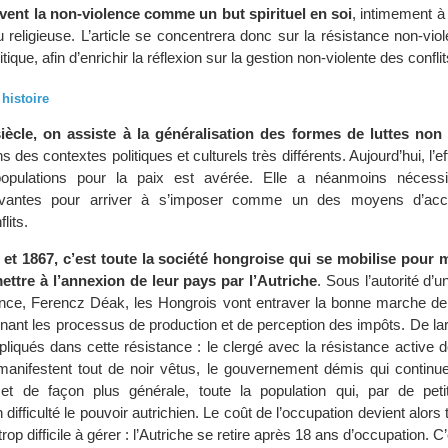
vent la non-violence comme un but spirituel en soi
, intimement à
u religieuse. L’article se concentrera donc sur la résistance non-v
itique, afin d’enrichir la réflexion sur la gestion non-violente des conflit
 histoire
iècle, on assiste à la généralisation des formes de luttes non
 des contextes politiques et culturels très différents. Aujourd’hui, l’ef
opulations pour la paix est avérée. Elle a néanmoins nécessit
ovantes pour arriver à s’imposer comme un des moyens d’accé
lits.
9 et 1867, c’est toute la société hongroise qui se mobilise pour
ettre à l’annexion de leur pays par l’Autriche
. Sous l’autorité d
ence, Ferencz Déak, les Hongrois vont entraver la bonne marche de 
ênant les processus de production et de perception des impôts. De l
pliqués dans cette résistance : le clergé avec la résistance active 
 manifestent tout de noir vêtus, le gouvernement démis qui continue
 et de façon plus générale, toute la population qui, par de pet
difficulté le pouvoir autrichien. Le coût de l’occupation devient alors 
 trop difficile à gérer : l’Autriche se retire après 18 ans d’occupation. C