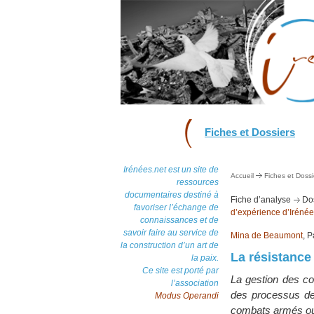
Fiches et Dossiers
Irénées.net est un site de
Accueil
Fiches et Dossi
ressources
documentaires destiné à
Fiche d’analyse
Dos
favoriser l’échange de
d’expérience d’Irénée
connaissances et de
savoir faire au service de
Mina de Beaumont
, P
la construction d’un art de
La résistance 
la paix.
Ce site est porté par
La gestion des con
l’association
des processus de 
Modus Operandi
combats armés ou p