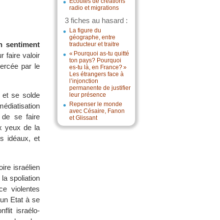
Écoutes de créations
radio et migrations
3 fiches au hasard :
La figure du
géographe, entre
n sentiment
traducteur et traitre
« Pourquoi as-tu quitté
 faire valoir
ton pays? Pourquoi
xercée par le
es-tu là, en France? »
Les étrangers face à
l’injonction
permanente de justifier
 et se solde
leur présence
Repenser le monde
médiatisation
avec Césaire, Fanon
 de se faire
et Glissant
x yeux de la
s idéaux, et
ire israélien
 la spoliation
ce violentes
’un Etat à se
lit israélo-