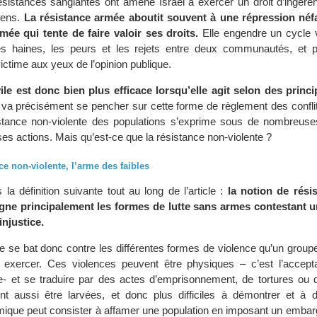
résistances sanglantes ont amené Israël a exercer un droit d’ingére
niens.
La résistance armée aboutit souvent à une répression néf
mée qui tente de faire valoir ses droits.
Elle engendre un cycle v
les haines, les peurs et les rejets entre deux communautés, et p
ictime aux yeux de l’opinion publique.
ile est donc bien plus efficace lorsqu’elle agit selon des princ
le va précisément se pencher sur cette forme de règlement des confli
istance non-violente des populations s’exprime sous de nombreuse
ses actions. Mais qu’est-ce que la résistance non-violente ?
ce non-violente, l’arme des faibles
a définition suivante tout au long de l’article :
la notion de résis
igne principalement les formes de lutte sans armes contestant u
injustice.
ile se bat donc contre les différentes formes de violence qu’un grou
 exercer. Ces violences peuvent être physiques – c’est l’accepta
- et se traduire par des actes d’emprisonnement, de tortures ou d
nt aussi être larvées, et donc plus difficiles à démontrer et à 
ique peut consister à affamer une population en imposant un embarg