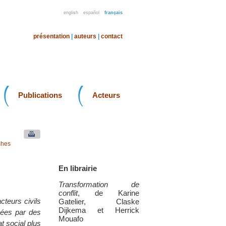
english
español
français
présentation
|
auteurs
|
contact
Publications
Acteurs
ches
En librairie
Transformation de
conflit
, de Karine
cteurs civils
Gatelier, Claske
Dijkema et Herrick
uées par des
Mouafo
t social plus