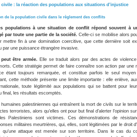
 civile : la réaction des populations aux situations d’injustice
on de la population civile dans le règlement des conflits
es populations à une situation de conflit répond souvent à u
gé par toute une partie de la société.
Celle-ci se mobilise alors pour
r mettre fin à une domination coercitive, que cette dernière soit e
u par une puissance étrangère invasive.
 peut être armée.
Elle se traduit alors par des actes de violence
orts. Cette stratégie permet de faire connaître son action par une 
nce étant toujours remarquée, et constitue parfois le seul moyen
nt, cette méthode présente une limite importante : elle enlève, au
ationale, toute légitimité aux populations qui se battent pour leur
u final, les résultats escomptés.
humaines palestiniennes qui entraînent la mort de civils sur le territo
ctes terroristes, alors qu’elles ont pour but final d’alerter l’opinion sur
les Palestiniens sont victimes. Ces démonstrations de résistan
onses militaires meurtrières, qui, elles, sont légitimées par le droit d
 qu’une attaque est menée sur son territoire. Dans le cas du conf