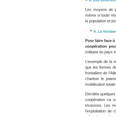
Les moyens de pro
même si toute rési
la population et p
A. La résista
Pour faire face à
coopération pou
militaire du pays e
L’exemple de la r
que les formes de
frontalière de l’A
charbon le paie
mobilisation total
Décidée quelques j
coopération va s
invasives. Les m
l’exploitation de