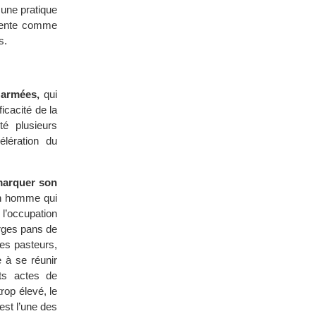
 une pratique
iolente comme
s.
 armées,
qui
ficacité de la
é plusieurs
lération du
 marquer son
’un homme qui
l’occupation
arges pans de
des pasteurs,
 à se réunir
its actes de
trop élevé, le
’est l’une des