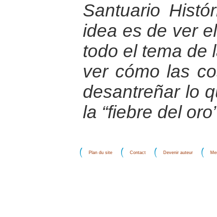
Santuario Histó
idea es de ver el
todo el tema de l
ver cómo las c
desantreñar lo 
la “fiebre del oro”
Plan du site
Contact
Devenir auteur
Men