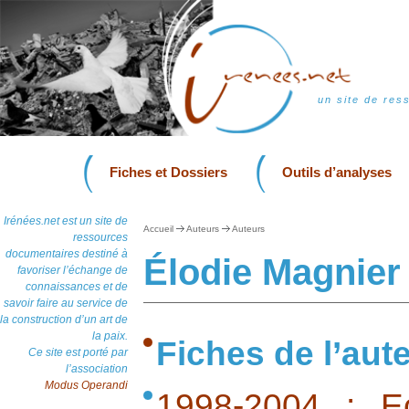
un site de res
Fiches et Dossiers
Outils d’analyses
Irénées.net est un site de
Accueil
Auteurs
Auteurs
ressources
documentaires destiné à
Élodie Magnier
favoriser l’échange de
connaissances et de
savoir faire au service de
la construction d’un art de
la paix.
Fiches de l’aut
Ce site est porté par
l’association
Modus Operandi
1998-2004 : E