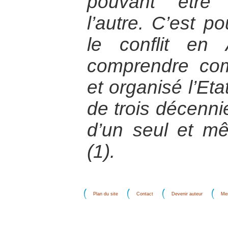
pouvant être
l’autre. C’est p
le conflit en
comprendre com
et organisé l’Et
de trois décenni
d’un seul et 
(1).
Plan du site
Contact
Devenir auteur
Men