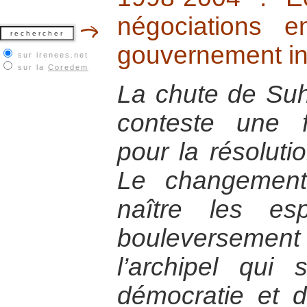
négociations 
gouvernement i
sur irenees.net
sur la
Coredem
La chute de Suh
conteste une f
pour la résoluti
Le changement
naître les esp
bouleverseme
l’archipel qu
démocratie et d