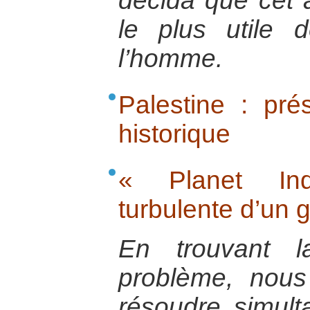
décida que cet a
le plus utile 
l’homme.
Palestine : pré
historique
« Planet Ind
turbulente d’un 
En trouvant l
problème, nous
résoudre simul