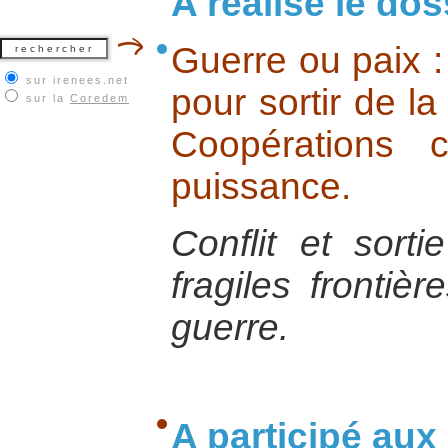
A réalisé le dos
Guerre ou paix :
sur irenees.net
pour sortir de l
sur la
Coredem
Coopérations c
puissance.
Conflit et sorti
fragiles frontièr
guerre.
A participé aux