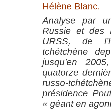
Hélène Blanc.
Analyse par un
Russie et des 
URSS, de l’h
tchétchène dep
jusqu’en 2005,
quatorze derniè
russo-tchétchèn
présidence Pout
« géant en agoni