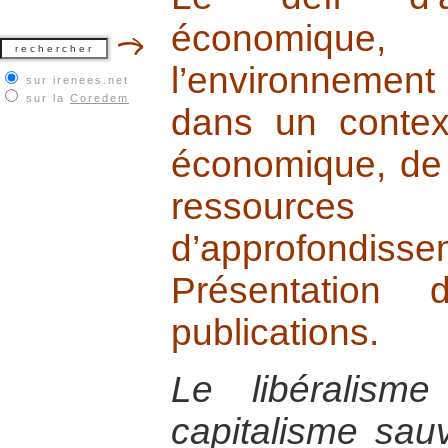
économique
l’environnemen
sur irenees.net
sur la
Coredem
dans un contex
économique, de
ressources
d’approfondisse
Présentation
publications.
Le libéralism
capitalisme sau