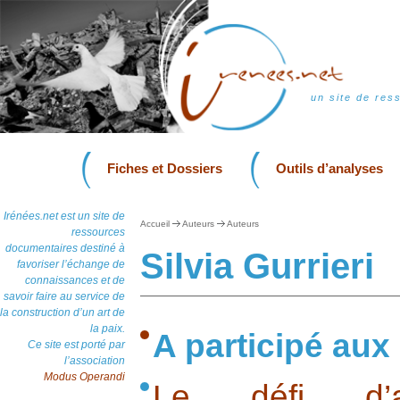
un site de res
Fiches et Dossiers
Outils d’analyses
Irénées.net est un site de
Accueil
Auteurs
Auteurs
ressources
documentaires destiné à
Silvia Gurrieri
favoriser l’échange de
connaissances et de
savoir faire au service de
la construction d’un art de
la paix.
A participé aux
Ce site est porté par
l’association
Modus Operandi
Le défi d’ar