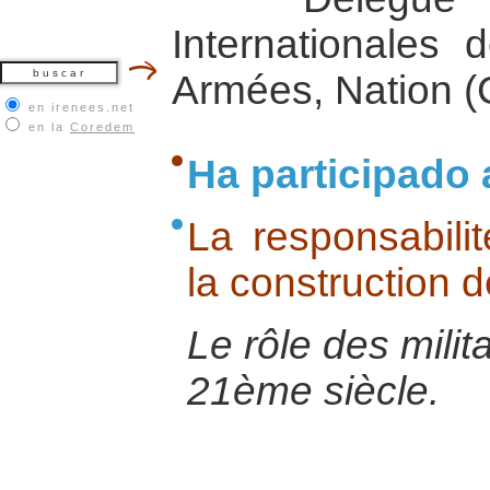
Internationales 
Armées, Nation (
en irenees.net
en la
Coredem
Ha participado 
La responsabilit
la construction d
Le rôle des milit
21ème siècle.