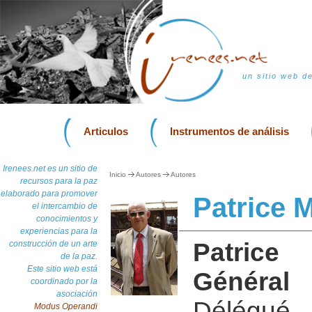
un sitio web d
Articulos
Instrumentos de análisis
Irenees.net es un sitio de
Inicio
Autores
Autores
recursos para la paz
elaborado para promover
Patrice 
el intercambio de
conocimientos y
experiencias para la
Patrice
construcción de un arte
de la paz.
Este sitio web está
Général
coordinado por la
asociación
Délégu
Modus Operandi