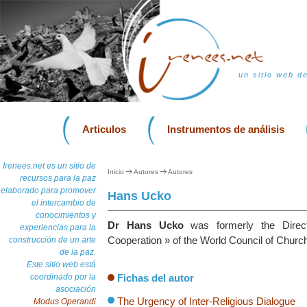
un sitio web d
Articulos
Instrumentos de análisis
Irenees.net es un sitio de
Inicio
Autores
Autores
recursos para la paz
elaborado para promover
Hans Ucko
el intercambio de
conocimientos y
Dr Hans Ucko
was formerly the Direct
experiencias para la
Cooperation » of the World Council of Churc
construcción de un arte
de la paz.
Este sitio web está
coordinado por la
Fichas del autor
asociación
The Urgency of Inter-Religious Dialogue
Modus Operandi