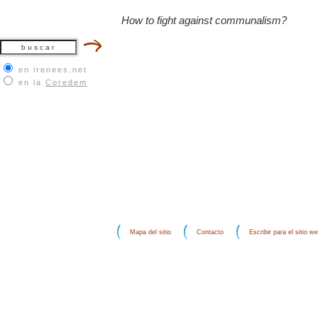
How to fight against communalism?
en irenees.net
en la
Coredem
Mapa del sitio
Contacto
Escribir para el sitio w