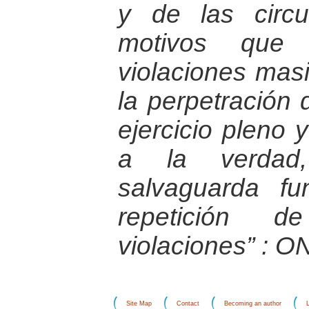
y de las circ
motivos que l
violaciones masi
la perpetración 
ejercicio pleno 
a la verdad,
salvaguarda fu
repetición 
violaciones” : O
Site Map
Contact
Becoming an author