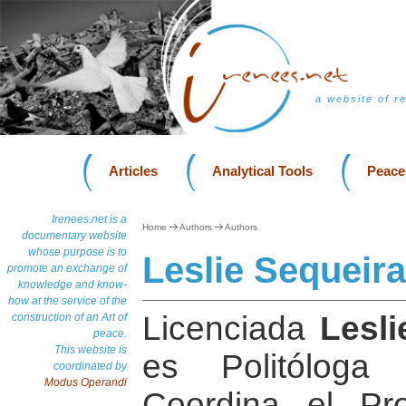
a website of r
Articles
Analytical Tools
Peace
Irenees.net is a
Home
Authors
Authors
documentary website
whose purpose is to
Leslie Sequeira
promote an exchange of
knowledge and know-
how at the service of the
Licenciada
Lesli
construction of an Art of
peace.
This website is
es Politóloga e
coordinated by
Modus Operandi
Coordina el Pro