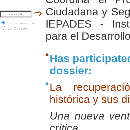
Ciudadana y Segu
IEPADES - Inst
on irenees.net
on
Coredem
para el Desarroll
Has participate
dossier:
La recuperac
histórica y sus 
Una nueva venta
crítica.