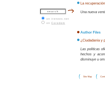
La recuperación
Una nueva ventan
on irenees.net
on
Coredem
Author Files
¿Ciudadanía y 
Las políticas of
hechos y acont
disminuye u omi
Site Map
Cont