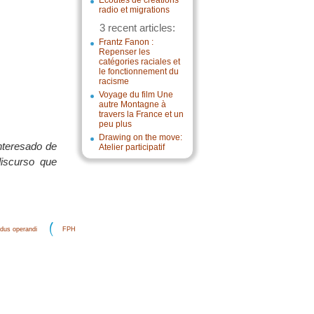
Écoutes de créations
radio et migrations
3 recent articles:
Frantz Fanon :
Repenser les
catégories raciales et
le fonctionnement du
racisme
Voyage du film Une
autre Montagne à
travers la France et un
peu plus
Drawing on the move:
interesado de
Atelier participatif
discurso que
dus operandi
FPH