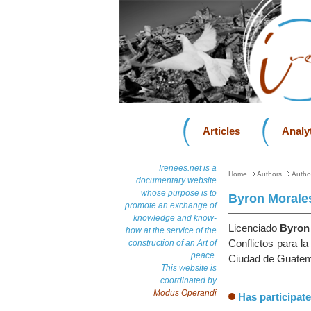
Articles
Analyt
Irenees.net is a
Home
Authors
Autho
documentary website
whose purpose is to
Byron Morale
promote an exchange of
knowledge and know-
Licenciado
Byron
how at the service of the
Conflictos para l
construction of an Art of
peace.
Ciudad de Guatem
This website is
coordinated by
Modus Operandi
Has participate