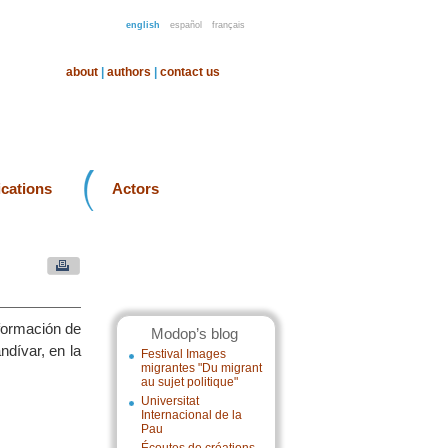
english
español
français
about
|
authors
|
contact us
ications
Actors
sformación de
Modop’s blog
ndívar, en la
Festival Images
migrantes "Du migrant
au sujet politique"
Universitat
Internacional de la
Pau