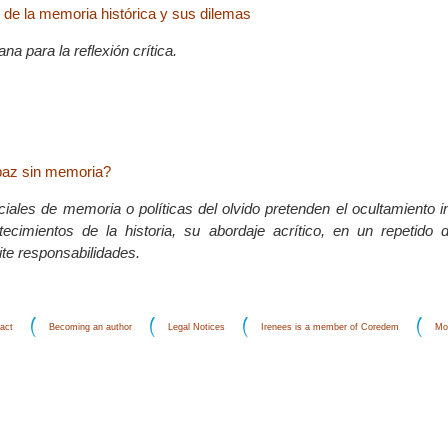
 de la memoria histórica y sus dilemas
a para la reflexión crítica.
paz sin memoria?
iciales de memoria o políticas del olvido pretenden el ocultamiento 
ecimientos de la historia, su abordaje acrítico, en un repetido 
te responsabilidades.
act
Becoming an author
Legal Notices
Irenees is a member of Coredem
Mo