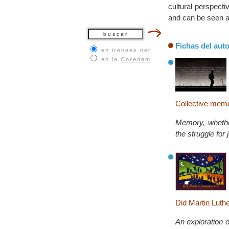
cultural perspectiv
and can be seen a
Fichas del auto
en irenees.net
en la
Coredem
Collective memo
Memory, whether
the struggle for
Did Martin Luth
An exploration o