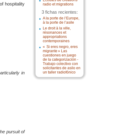
Écoutes de créations
f hospitality
radio et migrations
3 fichas recientes:
A la porte de l’Europe,
à la porte de l’asile
Le droit à la ville,
résonances et
appropriations
contemporaines
« Si eres negro, eres
migrante » Las
cuestiones en juego
de la categorización -
Trabajo colectivo con
solicitantes de asilo en
rticularly in
un taller radiofónico
he pursuit of