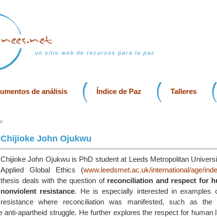
un sitio web de recursos para la paz
rumentos de análisis
Índice de Paz
Talleres
s
Chijioke John Ojukwu
Chijioke John Ojukwu is PhD student at Leeds Metropolitan Universi
Applied Global Ethics (
www.leedsmet.ac.uk/international/age/ind
thesis deals with the question of
reconciliation and respect for h
nonviolent resistance
. He is especially interested in examples o
resistance where reconciliation was manifested, such as the 
anti-apartheid struggle. He further explores the respect for human l