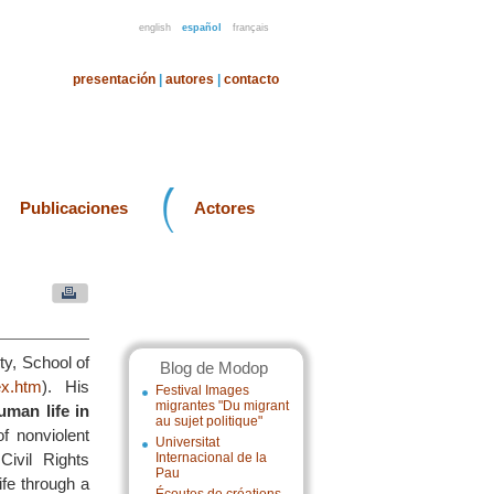
english
español
français
presentación
|
autores
|
contacto
Publicaciones
Actores
ty, School of
Blog de Modop
ex.htm
). His
Festival Images
migrantes "Du migrant
uman life in
au sujet politique"
f nonviolent
Universitat
Civil Rights
Internacional de la
Pau
ife through a