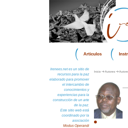
Articulos
Inst
Irenees.net es un sitio de
Inicio
Autores
Autore
recursos para la paz
elaborado para promover
el intercambio de
conocimientos y
experiencias para la
construcción de un arte
de la paz.
Este sitio web está
coordinado por la
asociación
Modus Operandi