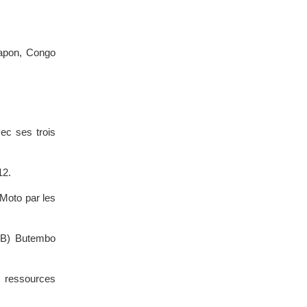
Japon, Congo
ec ses trois
12.
o-Moto par les
EAB) Butembo
s ressources