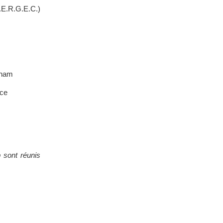
.E.R.G.E.C.)
aham
ice
 sont réunis