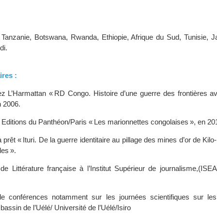
Tanzanie, Botswana, Rwanda, Ethiopie, Afrique du Sud, Tunisie, 
di.
ires :
ez L’Harmattan « RD Congo. Histoire d’une guerre des frontières av
n 2006.
x Editions du Panthéon/Paris « Les marionnettes congolaises », en 20
à prêt « Ituri. De la guerre identitaire au pillage des mines d’or de Kil
les ».
de Littérature française à l’Institut Supérieur de journalisme,(IS
de conférences notamment sur les journées scientifiques sur le
bassin de l’Uélé/ Université de l’Uélé/Isiro