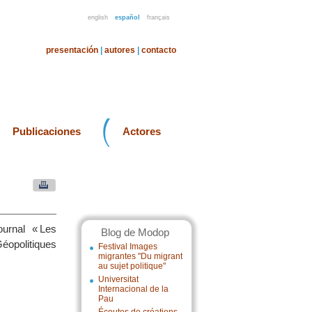
english
español
français
presentación
|
autores
|
contacto
Publicaciones
Actores
ournal « Les
Blog de Modop
Géopolitiques
Festival Images
migrantes "Du migrant
au sujet politique"
Universitat
Internacional de la
Pau