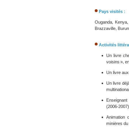
Pays visités :
Ouganda, Kenya, 
Brazzaville, Burun
Activités littéra
Un livre ch
voisins », e
Un livre au
Un livre déj
multinationa
Enseignant 
(2006-2007)
Animation 
minières du 