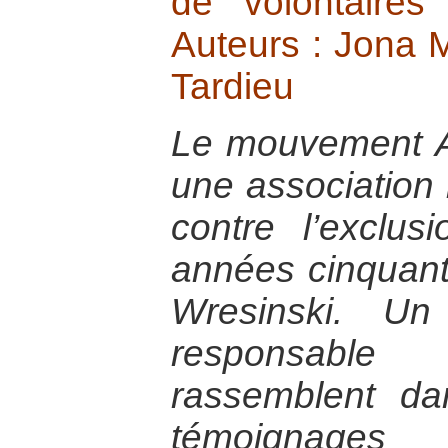
de volontaire
Auteurs : Jona 
Tardieu
Le mouvement 
une association i
contre l’exclu
années cinquant
Wresinski. Un
responsabl
rassemblent d
témoignage