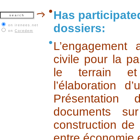
Has participate
dossiers:
on irenees.net
on
Coredem
L’engagement a
civile pour la pa
le terrain e
l’élaboration d
Présentation
documents sur
construction de 
entre économie et