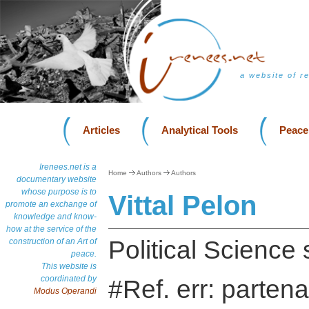
a website of r
Articles
Analytical Tools
Peace
Irenees.net is a
Home
Authors
Authors
documentary website
whose purpose is to
Vittal Pelon
promote an exchange of
knowledge and know-
how at the service of the
Political Science
construction of an Art of
peace.
This website is
coordinated by
#Ref. err: partena
Modus Operandi