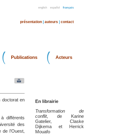
english
español
français
présentation
|
auteurs
|
contact
Publications
Acteurs
 doctorat en
En librairie
Transformation de
conflit
, de Karine
à différents
Gatelier, Claske
iversité des
Dijkema et Herrick
e de l’Ouest,
Mouafo