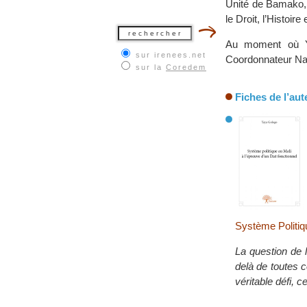
Unité de Bamako, 
le Droit, l’Histoi
Au moment où Ya
sur irenees.net
Coordonnateur Na
sur la
Coredem
Fiches de l’aut
Système Politiqu
La question de l
delà de toutes c
véritable défi, c