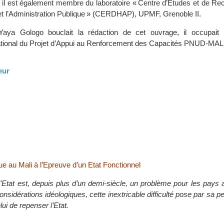
il est également membre du laboratoire « Centre d’Etudes et de Re
re et l’Administration Publique » (CERDHAP), UPMF, Grenoble II.
ya Gologo bouclait la rédaction de cet ouvrage, il occupait 
tional du Projet d’Appui au Renforcement des Capacités PNUD-MALI
eur
e au Mali à l’Epreuve d’un Etat Fonctionnel
’Etat est, depuis plus d’un demi-siècle, un problème pour les pays a
onsidérations idéologiques, cette inextricable difficulté pose par sa p
elui de repenser l’Etat.