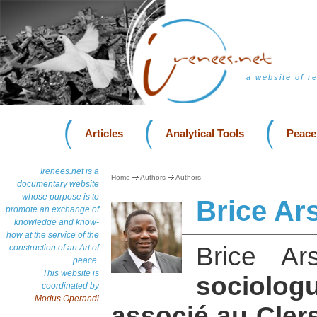
a website of r
Articles
Analytical Tools
Peace
Irenees.net is a
Home
Authors
Authors
documentary website
whose purpose is to
Brice A
promote an exchange of
knowledge and know-
how at the service of the
Brice A
construction of an Art of
peace.
This website is
sociol
coordinated by
Modus Operandi
associé au Cler