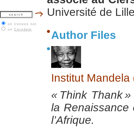
Université de Lill
on irenees.net
on
Coredem
Author Files
Institut Mandela 
« Think Thank »
la Renaissance 
l’Afrique.