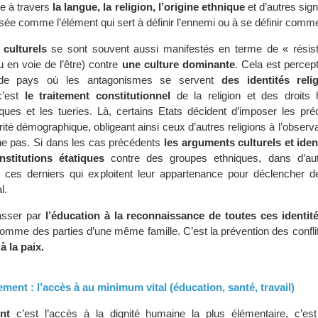
ée à travers
la langue, la religion, l’origine ethnique
et d’autres sign
isée comme l’élément qui sert à définir l’ennemi ou à se définir comme
 culturels
se sont souvent aussi manifestés en terme de « résis
 en voie de l’être) contre
une culture dominante
. Cela est percep
 de pays où les antagonismes se servent
des identités reli
 c’est
le traitement constitutionnel
de la religion et des droits
ques et les tueries. Là, certains Etats décident d’imposer les pré
orité démographique, obligeant ainsi ceux d’autres religions à l’observ
ne pas. Si dans les cas précédents
les arguments culturels et iden
institutions étatiques
contre des groupes ethniques, dans d’au
t ces derniers qui exploitent leur appartenance pour déclencher d
l.
passer par
l’éducation à la reconnaissance de toutes ces identit
omme des parties d’une même famille. C’est la prévention des confli
à la paix.
ment : l’accès à au minimum vital (éducation, santé, travail)
nt
c’est l’accès à la dignité humaine la plus élémentaire, c’es