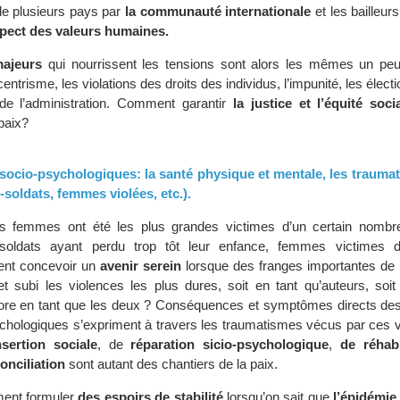
e plusieurs pays par
la communauté internationale
et les bailleur
pect des valeurs humaines.
ajeurs
qui nourrissent les tensions sont alors les mêmes un peu 
centrisme, les violations des droits des individus, l’impunité, les élec
 de l’administration. Comment garantir
la justice et l’équité soci
paix?
e socio-psychologiques: la santé physique et mentale, les trauma
s-soldats, femmes violées, etc.).
es femmes ont été les plus grandes victimes d’un certain nombre
-soldats ayant perdu trop tôt leur enfance, femmes victimes d
ent concevoir un
avenir serein
lorsque des franges importantes de l
t subi les violences les plus dures, soit en tant qu’auteurs, soit
core en tant que les deux ? Conséquences et symptômes directs des c
hologiques s’expriment à travers les traumatismes vécus par ces v
nsertion sociale
, de
réparation sicio-psychologique
,
de réhabi
onciliation
sont autant des chantiers de la paix.
ment formuler
des espoirs de stabilité
lorsqu’on sait que
l’épidémie