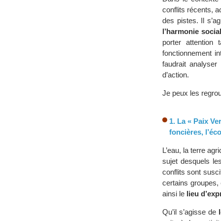
conflits récents, 
des pistes. Il s’ag
l’harmonie socia
porter attention
fonctionnement in
faudrait analyse
d’action.
Je peux les regro
1. La « Paix Ve
foncières, l’éc
L’eau, la terre agr
sujet desquels le
conflits sont susc
certains groupes, 
ainsi le
lieu d’exp
Qu’il s’agisse de