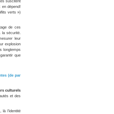
es suscitent
 en dépend!
lits verts »)
tage de ces
 la sécurité.
mesurer leur
eur explosion
ns longtemps
garantir que
ntes (de par
urs culturels
autés et des
là l’identité