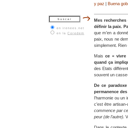
y paz
|
Buena gob
Mes recherches e
définir la paix. 
en irenees.net
que m’en a donné
en la
Coredem
paix, nous ne dema
simplement. Rien 
Mais
ce « vivre
quand ça impliqu
des Etats différen
souvent un casse-
De ce paradoxe -
permanence des 
l’harmonie ou un i
c’est être artisan
commence par ces e
peur (de l’autre).
Vo
Dans le contexte 