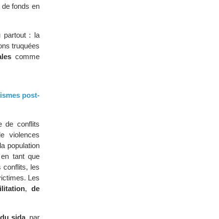
s de fonds en
partout : la
tions truquées
ales
comme
tismes post-
 de conflits
e violences
a population
 en tant que
onflits, les
ictimes. Les
litation
,
de
 du sida
, par