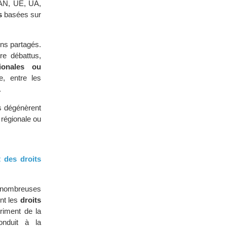
N, UE, UA,
s
basées sur
ns partagés.
re débattus,
gionales ou
e, entre les
.
s dégénèrent
 régionale ou
 des droits
 nombreuses
nt les
droits
riment de la
nduit à la