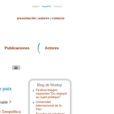
english
español
français
presentación
|
autores
|
contacto
Publicaciones
Actores
Blog de Modop
e paix
Festival Images
migrantes "Du migrant
au sujet politique"
rable ?
Universitat
Internacional de la
Pau
|
Geopolítica