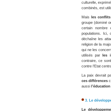
culturelle, exprim
combinés, est util
Mais
les conflits
groupe (dominé ou
certain nombre
populations. Ici,
déchaîne les atta
religion de la maj
qui ne les concer
utilisés par
les 
contraire, ce son
contre l’Etat centra
La paix devrait 
ces différences
c
aussi
l’éducation 
3. Le développe
Le développeme