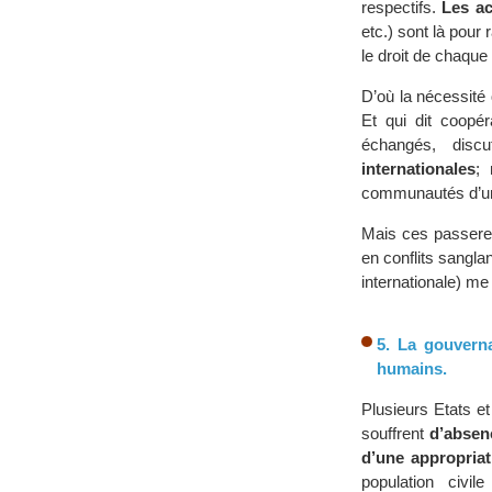
respectifs.
Les ac
etc.) sont là pour
le droit de chaque 
D’où la nécessité
Et qui dit coopé
échangés, disc
internationales
; 
communautés d’un 
Mais ces passerel
en conflits sangla
internationale) me
5. La gouverna
humains.
Plusieurs Etats et
souffrent
d’absen
d’une appropriat
population civ