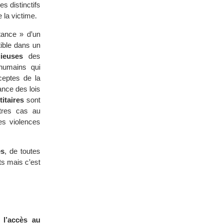
es distinctifs
 la victime.
tance » d’un
tible dans un
gieuses
des
 humains qui
ceptes de la
ance des lois
titaires
sont
tres cas au
es violences
és
, de toutes
ts mais c’est
t
l’accès au