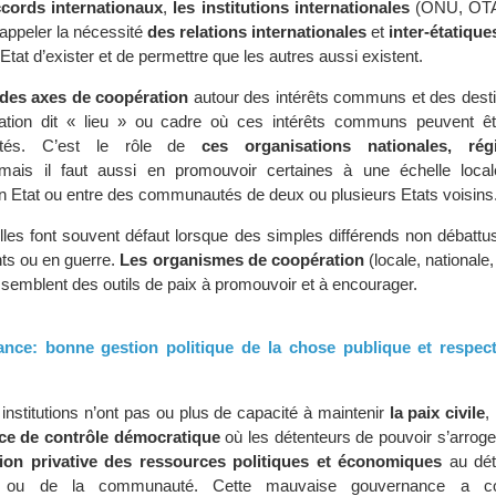
cords internationaux
,
les institutions internationales
(ONU, OTA
 rappeler la nécessité
des relations internationales
et
inter-étatique
Etat d’exister et de permettre que les autres aussi existent.
des axes de coopération
autour des intérêts communs et des desti
ration dit « lieu » ou cadre où ces intérêts communs peuvent êt
utés. C’est le rôle de
ces organisations nationales, ré
mais il faut aussi en promouvoir certaines à une échelle local
Etat ou entre des communautés de deux ou plusieurs Etats voisins
les font souvent défaut lorsque des simples différends non débattu
nts ou en guerre.
Les organismes de coopération
(locale, nationale,
 semblent des outils de paix à promouvoir et à encourager.
nce: bonne gestion politique de la chose publique et respect
 institutions n’ont pas ou plus de capacité à maintenir
la paix civile
,
ce de contrôle démocratique
où les détenteurs de pouvoir s’arroge
ion privative des ressources politiques et économiques
au dét
ile ou de la communauté. Cette mauvaise gouvernance a co