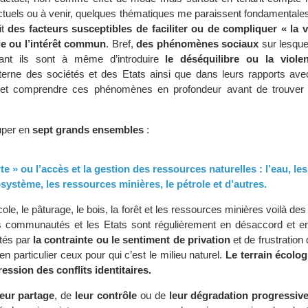
actuels ou à venir, quelques thématiques me paraissent fondamentales
it
des facteurs susceptibles de faciliter ou de compliquer « la v
le ou l’intérêt commun
. Bref,
des phénomènes sociaux
sur lesque
 tant ils sont à même d’introduire
le déséquilibre ou la viole
terne des sociétés et des Etats ainsi que dans leurs rapports avec 
r et comprendre ces phénomènes en profondeur avant de trouver
uper en
sept grands ensembles
:
rte » ou l’accès et la gestion des ressources naturelles : l’eau, l
osystème, les ressources minières, le pétrole et d’autres.
icole, le pâturage, le bois, la forêt et les ressources minières voilà de
s communautés et les Etats sont régulièrement en désaccord et en 
ités par
la contrainte ou le sentiment de privation
et de frustration
en particulier ceux pour qui c’est le milieu naturel.
Le terrain écolo
ression des conflits identitaires.
leur partage
, de
leur contrôle
ou de
leur dégradation progressiv