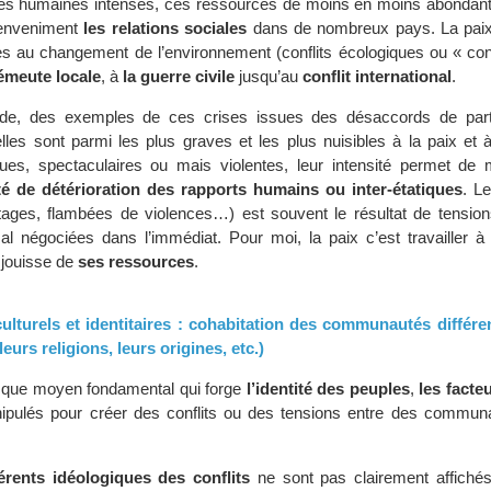
ités humaines intenses, ces ressources de moins en moins abondant
 enveniment
les relations sociales
dans de nombreux pays. La paix
ées au changement de l’environnement (conflits écologiques ou « conf
’émeute locale
, à
la guerre civile
jusqu’au
conflit international
.
nde, des exemples de ces crises issues des désaccords de par
lles sont parmi les plus graves et les plus nuisibles à la paix et à
ues, spectaculaires ou mais violentes, leur intensité permet de 
é de détérioration des rapports humains ou inter-étatiques
. L
otages, flambées de violences…) est souvent le résultat de tensio
l négociées dans l’immédiat. Pour moi, la paix c’est travailler à 
 jouisse de
ses ressources
.
culturels et identitaires : cohabitation des communautés différe
leurs religions, leurs origines, etc.)
 que moyen fondamental qui forge
l’identité des peuples
,
les facte
ipulés pour créer des conflits ou des tensions entre des commun
érents idéologiques des conflits
ne sont pas clairement affichés, 