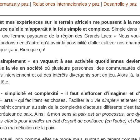
ernanza y paz
|
Relaciones internacionales y paz
|
Desarrollo y paz
t mes expériences sur le terrain africain me poussent à la mo
Parce qu’elle m’apparaît à la fois simple et complexe
. Simple dans 
 une femme paysanne de la région des Grands Lacs: « Nous voul
ndons rien d’autre qu’à avoir la possibilité d’aller cultiver nos champ
que ça ». Rien que ça!
 simplement » en vaquant à ses activités quotidiennes devie
e la vie en société
où plusieurs personnes, des communautés di
ts interviennent et où des intérêts divergents sont en jeu. Alors là, la
tête.
 simplicité et complexité – il faut s’efforcer d’imaginer et d
« arts »
qui facilitent les choses. Faciliter la
« vie simple »
et tenter 
ntérêt commun au sein de la complexité d’acteurs différents c’est facil
-créateur de paix. Ainsi, à mon sens
la paix est un processus, une d
fforts pour installer un état d’esprit de confiance (en l’autre) et d’
ilà ma définition de la paix.
actuel, non comme effet de mode mais surtout en tenant compte le