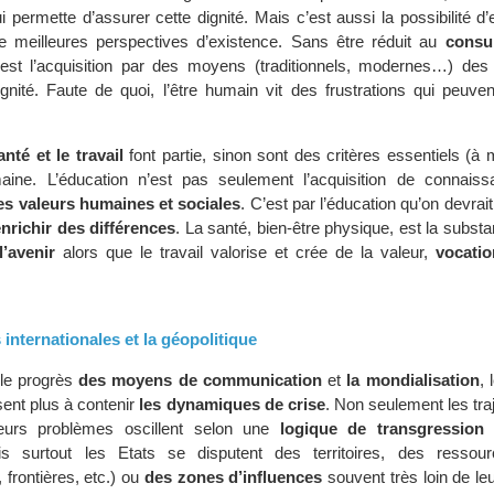
i permette d’assurer cette dignité. Mais c’est aussi la possibilité d
de meilleures perspectives d’existence. Sans être réduit au
consu
est l’acquisition par des moyens (traditionnels, modernes…) des
dignité. Faute de quoi, l’être humain vit des frustrations qui peuve
nté et le travail
font partie, sinon sont des critères essentiels (à
maine. L’éducation n’est pas seulement l’acquisition de connais
es valeurs humaines et sociales
. C’est par l’éducation qu’on devrai
enrichir des différences
. La santé, bien-être physique, est la substa
l’avenir
alors que le travail valorise et crée de la valeur,
vocatio
s internationales et la géopolitique
le progrès
des moyens de communication
et
la mondialisation
, 
sent plus à contenir
les dynamiques de crise
. Non seulement les tra
leurs problèmes oscillent selon une
logique de transgression 
s surtout les Etats se disputent des territoires, des ressour
 frontières, etc.) ou
des zones d’influences
souvent très loin de leu