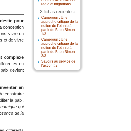
Écoutes de créations
radio et migrations
3 fichas recientes:
Cameroun : Une
destie pour
approche critique de la
notion de l’ethnie à
la conception
partir de Baba Simon
ons vivre en
1/3
s et de vivre
Cameroun : Une
approche critique de la
notion de l’ethnie à
partir de Baba Simon
3/3
nt complexe
Savoirs au service de
fférentes ou
l’action #2
 paix devient
’inventer en
de construire
iter la paix,
ynamique qui
absence de la
s différents