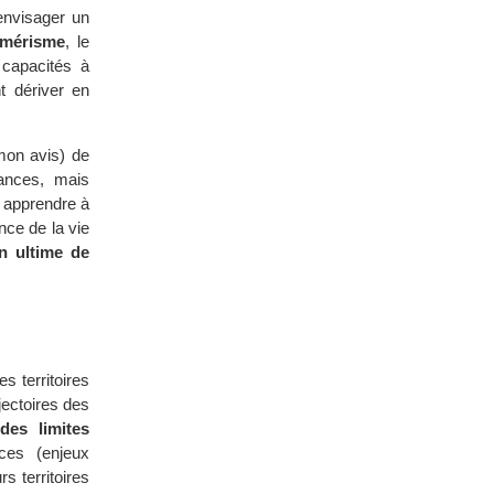
’envisager un
mérisme
, le
 capacités à
nt dériver en
 mon avis) de
sances, mais
t apprendre à
nce de la vie
n ultime de
les territoires
jectoires des
des limites
ces (enjeux
rs territoires