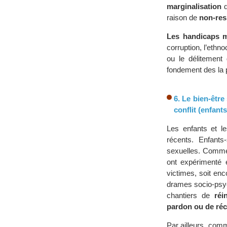
marginalisation
d
raison de
non-res
Les handicaps m
corruption, l’ethno
ou le délitement
fondement des la 
6. Le bien-êtr
conflit (enfant
Les enfants et l
récents. Enfants
sexuelles. Comm
ont expérimenté e
victimes, soit en
drames socio-psyc
chantiers de
réi
pardon ou de réc
Par ailleurs, com