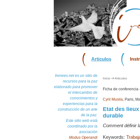
Articulos
Inst
Irenees.net es un sitio de
Inicio
Articulos
recursos para la paz
elaborado para promover
Ficha de conferencia
el intercambio de
conocimientos y
Cyril Musila
, Paris, M
experiencias para la
Etat des lieu
construcción de un arte
durable
de la paz.
Este sitio web está
Comment définir la
coordinado por la
asociación
Keywords:
Trabaj
Modus Operandi