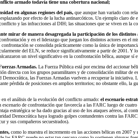
onflicto armado todavía tiene una cobertura nacional;
nsidad en algunas regiones del país,
que aunque han variado con relaci
desplazando por efecto de la lucha antinarcóticos. Un ejemplo claro de el
onflicto y las infracciones al DIH; las situaciones que se viven en la c
nte mirar de manera desagregada la participación de los distintos 
confrontación y en el liderazgo que juegan los distintos actores en el 
 confrontación se consolida prácticamente como la única de importancia 
icularmente del ELN, se reduce significativamente a partir de 2001. Y lo
alcanzaron un nivel significativo en la confrontación bélica, aunque sí e
 Fuerzas Armadas.
La Fuerza Pública está por encima del accionar bél
n directa con los grupos paramilitares y de consolidación militar de esta
Democrática, las Fuerzas Armadas vuelven a recuperar la iniciativa. La 
te pérdida de posiciones en amplios territorios; no obstante ello, la gu
en el análisis de la evolución del conflicto armado:
el escenario estra
escenario de confrontación que favorecía a las FARC luego de cuatro a
ntaja estratégica se ha dado gracias al uso de los ataques aéreos, al co
eguridad Democrática haya logrado golpes contundentes contra las FARC,
ncur y sus compañeros secuestrados).
ntes,
como lo muestra el incremento en las acciones bélicas en 2007 y u
r de las FARC puede no estar tan cercana como lo sostienen algunas fuen