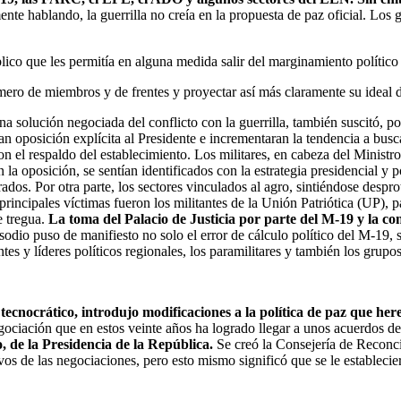
nte hablando, la guerrilla no creía en la propuesta de paz oficial. Los
lico que les permitía en alguna medida salir del marginamiento político
mero de miembros y de frentes y proyectar así más claramente su ideal 
 solución negociada del conflicto con la guerrilla, también suscitó, por 
an oposición explícita al Presidente e incrementaran la tendencia a busc
 el respaldo del establecimiento. Los militares, en cabeza del Ministro 
 la oposición, se sentían identificados con la estrategia presidencial y 
dos. Por otra parte, los sectores vinculados al agro, sintiéndose despro
principales víctimas fueron los militantes de la Unión Patriótica (UP),
e tregua.
La toma del Palacio de Justicia por parte del M-19 y la co
sodio puso de manifiesto no solo el error de cálculo político del M-19, 
tes y líderes políticos regionales, los paramilitares y también los grupos
tecnocrático, introdujo modificaciones a la política de paz que her
gociación que en estos veinte años ha logrado llegar a unos acuerdos d
o, de la Presidencia de la República.
Se creó la Consejería de Reconci
tivos de las negociaciones, pero esto mismo significó que se le establecie