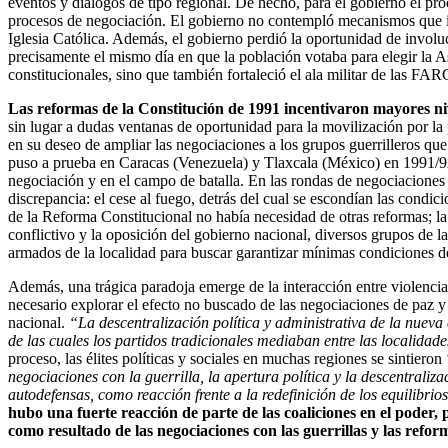
eventos y diálogos de tipo regional. De hecho, para el gobierno el pro
procesos de negociación. El gobierno no contempló mecanismos que inc
Iglesia Católica. Además, el gobierno perdió la oportunidad de involu
precisamente el mismo día en que la población votaba para elegir la A
constitucionales, sino que también fortaleció el ala militar de las FAR
Las reformas de la Constitución de 1991 incentivaron mayores niv
sin lugar a dudas ventanas de oportunidad para la movilización por la 
en su deseo de ampliar las negociaciones a los grupos guerrilleros qu
puso a prueba en Caracas (Venezuela) y Tlaxcala (México) en 1991/92.
negociación y en el campo de batalla. En las rondas de negociaciones 
discrepancia: el cese al fuego, detrás del cual se escondían las condic
de la Reforma Constitucional no había necesidad de otras reformas; la 
conflictivo y la oposición del gobierno nacional, diversos grupos de la
armados de la localidad para buscar garantizar mínimas condiciones d
Además, una trágica paradoja emerge de la interacción entre violencia 
necesario explorar el efecto no buscado de las negociaciones de paz y l
nacional.
“La descentralización política y administrativa de la nueva 
de las cuales los partidos tradicionales mediaban entre las localidad
proceso, las élites políticas y sociales en muchas regiones se sintier
negociaciones con la guerrilla, la apertura política y la descentraliz
autodefensas, como reacción frente a la redefinición de los equilibrio
hubo una fuerte reacción de parte de las coaliciones en el poder,
como resultado de las negociaciones con las guerrillas y las reform