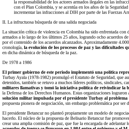
la responsabilidad de los actores armados ilegales en las infrac
con el Plan Colombia, y se acentúa en los años de la Seguridad D
incrementar las infracciones al DIH por parte de las Fuerzas A
II. La infructuosa búsqueda de una salida negociada
La situación crítica de violencia en Colombia ha sido enfrentada con
armados a lo largo de los últimos 25 años, logrando ocho acuerdos de
por el contenido de los acuerdos alcanzados. Aproximadamente 4.000 
cronología,
la evolución de los procesos de paz y las dificultade
en dicha dinámica de búsqueda de la paz.
De 1978 a 1986
El primer gobierno de este periodo implementó una política represi
Turbay Ayala (1978-1982) promulgó el Estatuto de Seguridad, que auto
detenidos, también se retuvo a muchos líderes políticos, sindicales, c
militares llamativas y tomó la iniciativa política de reivindicar la
la Defensa de los Derechos Humanos. Estas organizaciones lograron ar
solución militar impulsada por el presidente Turbay al problema d
propuesta pionera de negociación, sin embargo problemática por ser desi
El presidente Betancur no planteó propiamente un modelo de negociaci
hacerlo. El núcleo de la propuesta de Belisario Betancur fue promov
crear una amplia comisión de paz, que fue la encargada de adelantar l
acuerdos de tregua se firmaron en 1.984 entre el gobierno y el 