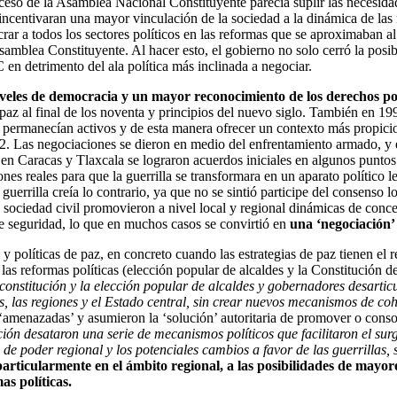
ceso de la Asamblea Nacional Constituyente parecía suplir las necesidad
entivaran una mayor vinculación de la sociedad a la dinámica de las n
crar a todos los sectores políticos en las reformas que se aproximaban 
samblea Constituyente. Al hacer esto, el gobierno no solo cerró la pos
C en detrimento del ala política más inclinada a negociar.
eles de democracia y un mayor reconocimiento de los derechos polít
paz al final de los noventa y principios del nuevo siglo. También en 199
e permanecían activos y de esta manera ofrecer un contexto más propicio
 Las negociaciones se dieron en medio del enfrentamiento armado, y es
en Caracas y Tlaxcala se lograron acuerdos iniciales en algunos puntos.
iones reales para que la guerrilla se transformara en un aparato político 
guerrilla creía lo contrario, ya que no se sintió participe del consenso
 sociedad civil promovieron a nivel local y regional dinámicas de concert
e seguridad, lo que en muchos casos se convirtió en
una ‘negociación’
y políticas de paz, en concreto cuando las estrategias de paz tienen el
as reformas políticas (elección popular de alcaldes y la Constitución de
constitución y la elección popular de alcaldes y gobernadores desarticu
es, las regiones y el Estado central, sin crear nuevos mecanismos de coh
on ‘amenazadas’ y asumieron la ‘solución’ autoritaria de promover o con
ación desataron una serie de mecanismos políticos que facilitaron el su
s de poder regional y los potenciales cambios a favor de las guerrillas,
 particularmente en el ámbito regional, a las posibilidades de mayo
as políticas.