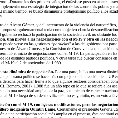
rno. -Durante los dos primeros años, el énfasis se puso en atacar a trav
ó implementar una estrategia de integración de las zonas más pobres y ma
la. Al mismo tiempo, se buscó disminuirle protagonismo político a los alz
s.
o de Álvaro Gómez, y del incremento de la violencia del narcotráfico, 
 propuesta gubernamental tenía como objetivo claro la desmovilización
l gobierno rechazó la participación de la sociedad civil, no obstante los 
ión, una previa a las negociaciones con el M-19 y otra en las negoc
o puede verse en las gestiones
“paralelas”
a las del gobierno por part
uestro de Álvaro Gómez, y la Comisión de Convivencia que nació de su 
e permitió el inicio de negociaciones con el M-19. La participación en 
de los distintos partidos políticos, y cuya tarea fue buscar consensos en
n el M-19 el 2 de noviembre de 1.989.
e esta dinámica de negociación.
Por una parte, hubo una nueva dinámica
ás el panorama político se hace más complejo con la creación de la UP e
ema derecha para hacer frente a lo que algunos sectores consideraban co
(Cf. Romero, 2001). 1.988 fue un año tope en lo que se refiere a los asesi
ciendo una necesidad amplia por la paz, sentimiento de carácter nacional
oral al M-19 luego de su desmovilización no es gratuito; es un voto a fav
ación con el M-19, con ligeras modificaciones, para las negociacio
llero indigenista Quintín Lame.
Ciertamente el presidente Gaviria ut
n a una participación social más amplia en el proceso, ésta continuó con