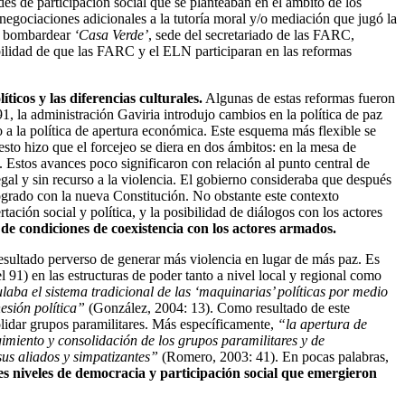
es de participación social que se planteaban en el ámbito de los
egociaciones adicionales a la tutoría moral y/o mediación que jugó la
al bombardear
‘Casa Verde’
, sede del secretariado de las FARC,
ibilidad de que las FARC y el ELN participaran en las reformas
icos y las diferencias culturales.
Algunas de estas reformas fueron
1, la administración Gaviria introdujo cambios en la política de paz
 a la política de apertura económica. Este esquema más flexible se
to hizo que el forcejeo se diera en dos ámbitos: en la mesa de
 Estos avances poco significaron con relación al punto central de
legal y sin recurso a la violencia. El gobierno consideraba que después
 logrado con la nueva Constitución. No obstante este contexto
ación social y política, y la posibilidad de diálogos con los actores
 de condiciones de coexistencia con los actores armados.
 resultado perverso de generar más violencia en lugar de más paz. Es
l 91) en las estructuras de poder tanto a nivel local y regional como
laba el sistema tradicional de las ‘maquinarias’ políticas por medio
esión política”
(González, 2004: 13). Como resultado de este
solidar grupos paramilitares. Más específicamente,
“la apertura de
rgimiento y consolidación de los grupos paramilitares y de
 sus aliados y simpatizantes”
(Romero, 2003: 41). En pocas palabras,
res niveles de democracia y participación social que emergieron