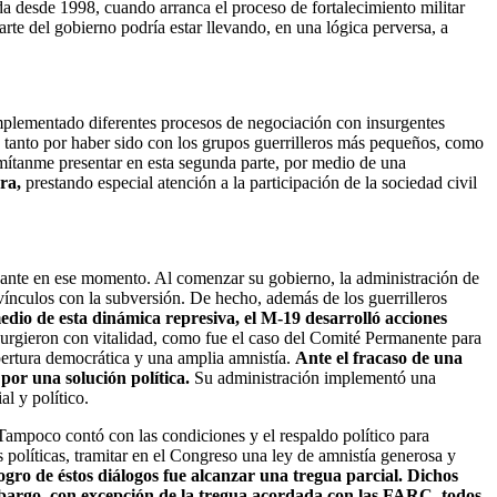
ida desde 1998, cuando arranca el proceso de fortalecimiento militar
rte del gobierno podría estar llevando, en una lógica perversa, a
implementado diferentes procesos de negociación con insurgentes
, tanto por haber sido con los grupos guerrilleros más pequeños, como
mítanme presentar en esta segunda parte, por medio de una
ra,
prestando especial atención a la participación de la sociedad civil
ante en ese momento. Al comenzar su gobierno, la administración de
vínculos con la subversión. De hecho, además de los guerrilleros
dio de esta dinámica represiva, el M-19 desarrolló acciones
urgieron con vitalidad, como fue el caso del Comité Permanente para
pertura democrática y una amplia amnistía.
Ante el fracaso de una
por una solución política.
Su administración implementó una
l y político.
Tampoco contó con las condiciones y el respaldo político para
s políticas, tramitar en el Congreso una ley de amnistía generosa y
logro de éstos diálogos fue alcanzar una tregua parcial. Dichos
mbargo, con excepción de la tregua acordada con las FARC, todos