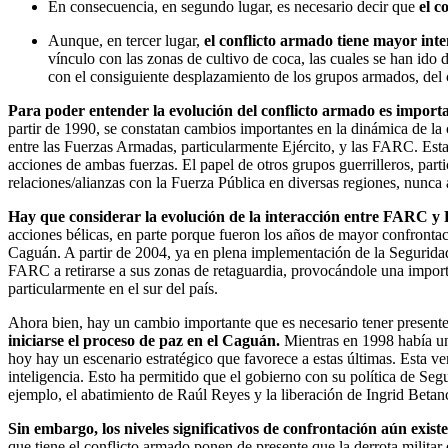
En consecuencia, en segundo lugar, es necesario decir que
el c
Aunque, en tercer lugar,
el conflicto armado tiene mayor inte
vínculo con las zonas de cultivo de coca, las cuales se han ido 
con el consiguiente desplazamiento de los grupos armados, del c
Para poder entender la evolución del conflicto armado es importa
partir de 1990, se constatan cambios importantes en la dinámica de la 
entre las Fuerzas Armadas, particularmente Ejército, y las FARC. Esta
acciones de ambas fuerzas. El papel de otros grupos guerrilleros, part
relaciones/alianzas con la Fuerza Pública en diversas regiones, nunca 
Hay que considerar la evolución de la interacción entre FARC y
acciones bélicas, en parte porque fueron los años de mayor confrontació
Caguán. A partir de 2004, ya en plena implementación de la Seguridad 
FARC a retirarse a sus zonas de retaguardia, provocándole una importan
particularmente en el sur del país.
Ahora bien, hay un cambio importante que es necesario tener presente 
iniciarse el proceso de paz en el Caguán.
Mientras en 1998 había un 
hoy hay un escenario estratégico que favorece a estas últimas. Esta ve
inteligencia. Esto ha permitido que el gobierno con su política de S
ejemplo, el abatimiento de Raúl Reyes y la liberación de Ingrid Beta
Sin embargo, los niveles significativos de confrontación aún existe
que tiene el conflicto armado ponen de presente que la derrota milita