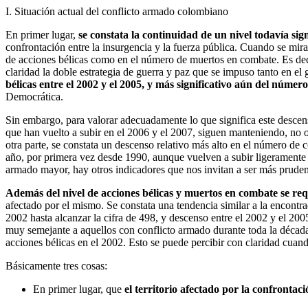
I. Situación actual del conflicto armado colombiano
En primer lugar,
se constata la continuidad de un nivel todavía si
confrontación entre la insurgencia y la fuerza pública. Cuando se mi
de acciones bélicas como en el número de muertos en combate. Es dec
claridad la doble estrategia de guerra y paz que se impuso tanto en e
bélicas entre el 2002 y el 2005, y más significativo aún del númer
Democrática.
Sin embargo, para valorar adecuadamente lo que significa este descens
que han vuelto a subir en el 2006 y el 2007, siguen manteniendo, no 
otra parte, se constata un descenso relativo más alto en el número de
año, por primera vez desde 1990, aunque vuelven a subir ligeramente 
armado mayor, hay otros indicadores que nos invitan a ser más prudent
Además del nivel de acciones bélicas y muertos en combate se req
afectado por el mismo. Se constata una tendencia similar a la encontr
2002 hasta alcanzar la cifra de 498, y descenso entre el 2002 y el 20
muy semejante a aquellos con conflicto armado durante toda la década
acciones bélicas en el 2002. Esto se puede percibir con claridad cua
Básicamente tres cosas:
En primer lugar, que
el territorio afectado por la confront