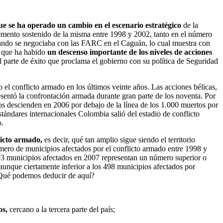
ue se ha operado un cambio en el escenario estratégico
de la
remento sostenido de la misma entre 1998 y 2002, tanto en el número
cuando se negociaba con las FARC en el Caguán, lo cual muestra con
a que ha habido
un descenso importante de los niveles de acciones
 parte de éxito que proclama el gobierno con su política de Seguridad
el conflicto armado en los últimos veinte años. Las acciones bélicas,
sentó la confrontación armada durante gran parte de los noventa. Por
tos descienden en 2006 por debajo de la línea de los 1.000 muertos por
ándares internacionales Colombia salió del estadio de conflicto
o.
licto armado,
es decir, qué tan amplio sigue siendo el territorio
úmero de municipios afectados por el conflicto armado entre 1998 y
 293 municipios afectados en 2007 representan un número superior o
unque ciertamente inferior a los 498 municipios afectados por
 ¿Qué podemos deducir de aquí?
os,
cercano a la tercera parte del país;