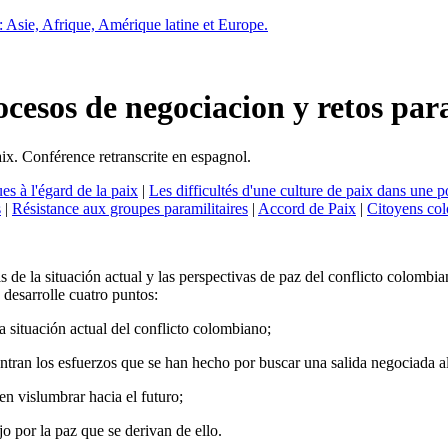
 : Asie, Afrique, Amérique latine et Europe.
cesos de negociacion y retos para
ix. Conférence retranscrite en espagnol.
ues à l'égard de la paix
|
Les difficultés d'une culture de paix dans une 
s
|
Résistance aux groupes paramilitaires
|
Accord de Paix
|
Citoyens col
 de la situación actual y las perspectivas de paz del conflicto colombian
 desarrolle cuatro puntos:
a situación actual del conflicto colombiano;
ntran los esfuerzos que se han hecho por buscar una salida negociada 
en vislumbrar hacia el futuro;
o por la paz que se derivan de ello.