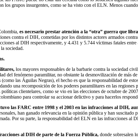
 con los grupos insurgentes, como se ha visto con el ELN. Menos cuando
 Colombia,
es necesario prestar atención a la “otra” guerra que libr
iones contra el DIH, cometidas por los distintos actores armados contra 
ciones al DIH respectivamente, y 4.431 y 5.744 víctimas fatales entre a
 la sociedad.
as.
litares,
los mayores responsables de la barbarie contra la sociedad civi
uidad del fenómeno paramilitar, no obstante la desmovilización de más 
(como las Águilas Negras), el hecho es que la responsabilidad de estos
dando una recomposición de los poderes paramilitares en las regiones par
políticas clientelares, como se vio en las elecciones de octubre de 2007.
colombiano para controlar su accionar delictivo y para hacerlos responde
 tuvo las FARC entre 1998 y el 2003 en las infracciones al DIH, au
ersonales, han ganado relevancia en la opinión pública y han suscitado p
armada. Por su parte, la responsabilidad del ELN en las infracciones al
fracciones al DIH de parte de la Fuerza Pública,
donde sobresalen l