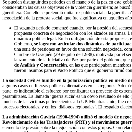
Se pueden distinguir dos períodos en el manejo de la paz en este gobie
consideraban las causas objetivas de la violencia guerrillera; se busc
guerrillera. Con ello se pretendió quitar respaldo social a la guerril
negociación de la protesta social, que fue significativa en aquellos año
El segundo período comenzó cuando, por la presión del secuestr
propuesta concreta de negociación con los alzados en armas. La
dinámica política legal. En la configuración de esta propuesta, e
Gobierno,
se lograron articular dos dinámicas de participac
una serie de presiones en favor de una solución negociada, com
Cumbre de Usaquén (29 de julio de 1.988), motivada por el sec
lanzamiento de la Iniciativa de Paz por parte del gobierno, qu
de Análisis y Concertación
, en las que participaban miembros 
fueron insumos para el Pacto Político que el gobierno firmó co
La sociedad civil se hundió en la polarización política en medio d
algunos casos en fuerzas políticas alternativas en las regiones. Adem
parte, es indiscutible el esfuerzo por configurar un proyecto de extr
paramilitares. La llamada ‘guerra sucia’ es un obvio resultado de ello 
muchas de las víctimas pertenecientes a la UP. Mientras tanto, fue cre
procesos electorales, y en los ‘diálogos regionales’. El respaldo elect
La administración Gaviria (1990-1994) utilizó el modelo de negoci
Revolucionario de los Trabajadores (PRT) y el movimiento guerri
elemento de presión sobre la negociación con estos grupos. Con relació