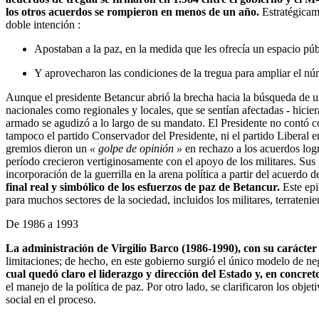
los otros acuerdos se rompieron en menos de un año.
Estratégicame
doble intención :
Apostaban a la paz, en la medida que les ofrecía un espacio púb
Y aprovecharon las condiciones de la tregua para ampliar el nú
Aunque el presidente Betancur abrió la brecha hacia la búsqueda de una
nacionales como regionales y locales, que se sentían afectadas - hicier
armado se agudizó a lo largo de su mandato. El Presidente no contó con
tampoco el partido Conservador del Presidente, ni el partido Liberal en
gremios dieron un
« golpe de opinión »
en rechazo a los acuerdos logra
período crecieron vertiginosamente con el apoyo de los militares. Sus 
incorporación de la guerrilla en la arena política a partir del acuerdo d
final real y simbólico de los esfuerzos de paz de Betancur.
Este epi
para muchos sectores de la sociedad, incluidos los militares, terratenien
De 1986 a 1993
La administración de Virgilio Barco (1986-1990), con su carácter 
limitaciones; de hecho, en este gobierno surgió el único modelo de ne
cual quedó claro el liderazgo y dirección del Estado y, en concret
el manejo de la política de paz. Por otro lado, se clarificaron los obje
social en el proceso.