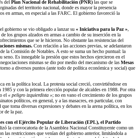
és del
Plan Nacional de Rehabilitación (PNR)
las que se
rginadas del territorio nacional, donde es mayor la presencia
ados en armas, en especial a las FARC. El gobierno favoreció la
el gobierno se vio obligado a lanzar su
« Iniciativa para la Paz »
,
 de los grupos alzados en armas a cambio de su inserción en la
ofrecimientos que se le hicieron. No obstante las resistencias del
iaciones mismas.
Con relación a las acciones previas, se adelantaron
e de la Comisión de Notables. A esto se suma un hecho puntual: la
seno. Es innegable la presión que estos hechos ejercieron en el
las negociaciones mismas se dio por medio del mecanismo de las
Mesas
 torno a diversos puntos (ante todo de política económica y social) que
 en la política local. La protesta social creció, convirtiéndose en
n 1985 y con la primera elección popular de alcaldes en 1988. Por otra
mo el
« peligro izquierdista »
; no en vano el crecimiento de los grupos
natos políticos, en general, y a las masacres, en particular, con
 que toma diversas expresiones y debates en la arena política, en los
or de la paz.
nes con el Ejército Popular de Liberación (EPL), el Partido
ilizó la convocatoria de la Asamblea Nacional Constituyente como un
 las restricciones que venían del gobierno anterior, limitándola a