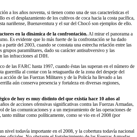
ón a los años noventa, si tienen como una de sus características el
lo es el desplazamiento de los cultivos de coca hacia la costa pacífica,
osta nariñense, Buenaventura y el sur del Chocó son ejemplos de ello.
actores en la dinámica de la confrontación.
Al mirar el panorama a
mismo. Es evidente que lo más fuerte de la confrontación se ha dado
a partir del 2003, cuando se constata una estrecha relación entre las
s grupos paramilitares, dado su carácter antisubversivo y las
n las infracciones al DIH.
ico de las FARC hasta 1997, cuando éstas las superan en el número de
 guerrilla al contar con la retaguardia de la zona del despeje del
acción de las Fuerzas Militares y de la Policía ha llevado a las
errilla aún conserva presencia y fortaleza en diversas regiones,
tégico de hoy es muy distinto del que existía hace 10 años al
ños de acciones ofensivas significativas contra las Fuerzas Armadas,
ntrol de las comunicaciones y a un mejoramiento de las operaciones de
 tanto militar como políticamente, como se vio en el 2008 (por
n nivel todavía importante en el 2008, y la cobertura todavía nacional
tes oficiales. No obstante el fortalecimiento de las Fuerzas Armadas,