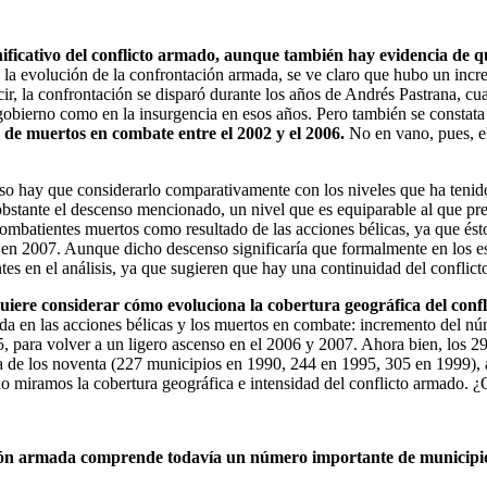
gnificativo del conflicto armado, aunque también hay evidencia de q
ra la evolución de la confrontación armada, se ve claro que hubo un inc
ir, la confrontación se disparó durante los años de Andrés Pastrana, 
l gobierno como en la insurgencia en esos años. Pero también se constat
o de muertos en combate entre el 2002 y el 2006.
No en vano, pues, el
o hay que considerarlo comparativamente con los niveles que ha tenido 
obstante el descenso mencionado, un nivel que es equiparable al que pre
 combatientes muertos como resultado de las acciones bélicas, ya que és
en 2007. Aunque dicho descenso significaría que formalmente en los est
es en el análisis, ya que sugieren que hay una continuidad del conflict
uiere considerar cómo evoluciona la cobertura geográfica del conf
ada en las acciones bélicas y los muertos en combate: incremento del n
05, para volver a un ligero ascenso en el 2006 y 2007. Ahora bien, los
 de los noventa (227 municipios en 1990, 244 en 1995, 305 en 1999), a
ndo miramos la cobertura geográfica e intensidad del conflicto armado.
ación armada comprende todavía un número importante de municipi