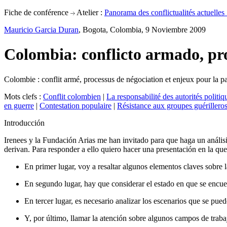
Fiche de conférence
Atelier :
Panorama des conflictualités actuelles
Mauricio Garcia Duran
, Bogota, Colombia, 9 Noviembre 2009
Colombia: conflicto armado, pro
Colombie : conflit armé, processus de négociation et enjeux pour la pa
Mots clefs :
Conflit colombien
|
La responsabilité des autorités politiq
en guerre
|
Contestation populaire
|
Résistance aux groupes guérillero
Introducción
Irenees y la Fundación Arias me han invitado para que haga un análisis
derivan. Para responder a ello quiero hacer una presentación en la que
En primer lugar, voy a resaltar algunos elementos claves sobre l
En segundo lugar, hay que considerar el estado en que se encue
En tercer lugar, es necesario analizar los escenarios que se pued
Y, por último, llamar la atención sobre algunos campos de trabaj