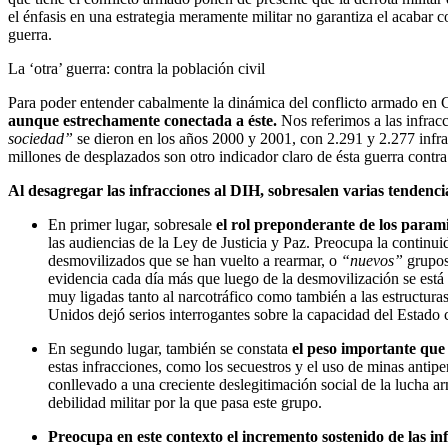
el énfasis en una estrategia meramente militar no garantiza el acabar
guerra.
La ‘otra’ guerra: contra la población civil
Para poder entender cabalmente la dinámica del conflicto armado en
aunque estrechamente conectada a éste.
Nos referimos a las infracc
sociedad”
se dieron en los años 2000 y 2001, con 2.291 y 2.277 infrac
millones de desplazados son otro indicador claro de ésta guerra contra
Al desagregar las infracciones al DIH, sobresalen varias tendenci
En primer lugar, sobresale
el rol preponderante de los parami
las audiencias de la Ley de Justicia y Paz. Preocupa la contin
desmovilizados que se han vuelto a rearmar, o
“nuevos”
grupos 
evidencia cada día más que luego de la desmovilización se está 
muy ligadas tanto al narcotráfico como también a las estructuras 
Unidos dejó serios interrogantes sobre la capacidad del Estado 
En segundo lugar, también se constata
el peso importante que
estas infracciones, como los secuestros y el uso de minas antip
conllevado a una creciente deslegitimación social de la lucha 
debilidad militar por la que pasa este grupo.
Preocupa en este contexto el incremento sostenido de las in