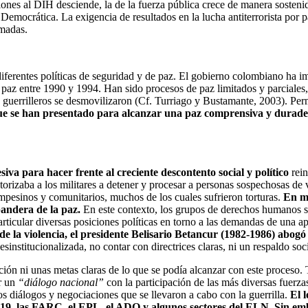
ciones al DIH desciende, la de la fuerza pública crece de manera sosten
emocrática. La exigencia de resultados en la lucha antiterrorista por pa
rmadas.
 diferentes políticas de seguridad y de paz. El gobierno colombiano ha 
 paz entre 1990 y 1994. Han sido procesos de paz limitados y parciales
guerrilleros se desmovilizaron (Cf. Turriago y Bustamante, 2003). Per
s que se han presentado para alcanzar una paz comprensiva y durade
va para hacer frente al creciente descontento social y político
rein
rizaba a los militares a detener y procesar a personas sospechosas de 
ampesinos y comunitarios, muchos de los cuales sufrieron torturas.
En me
 bandera de la paz.
En este contexto, los grupos de derechos humanos s
ticular diversas posiciones políticas en torno a las demandas de una a
e la violencia, el presidente Belisario Betancur (1982-1986) abogó 
nstitucionalizada, no contar con directrices claras, ni un respaldo socia
ón ni unas metas claras de lo que se podía alcanzar con este proceso. 
er un
“diálogo nacional”
con la participación de las más diversas fuerza
os diálogos y negociaciones que se llevaron a cabo con la guerrilla.
El 
M-19, las FARC, el EPL, el ADO y algunos sectores del ELN. Sin e