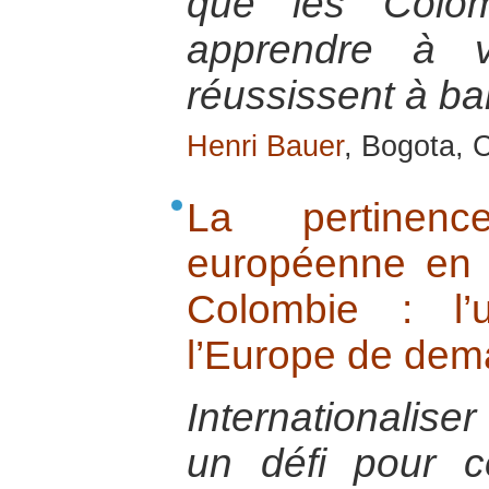
que les Colom
apprendre à v
réussissent à ban
Henri Bauer
, Bogota, C
La pertinence
européenne en 
Colombie : l’
l’Europe de dem
Internationaliser
un défi pour c