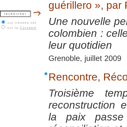
guérillero », pa
Une nouvelle pers
sur irenees.net
sur la
Coredem
colombien : celle
leur quotidien
Grenoble, juillet 2009
Rencontre, Récon
Troisième tem
reconstruction e
la paix passe