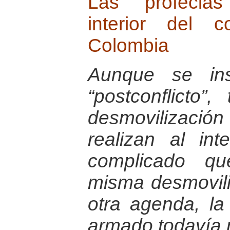
Las profecias
interior del 
Colombia
Aunque se ins
“postconflicto”
desmovilizaci
realizan al in
complicado qu
misma desmovili
otra agenda, la
armado todavía 