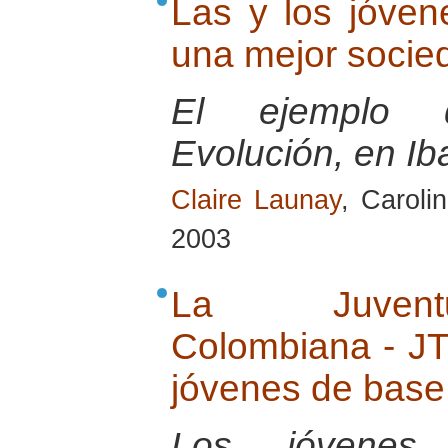
Las y los jóven
una mejor socie
El ejemplo d
Evolución, en I
Claire Launay
, Caroli
2003
La Juventu
Colombiana - JT
jóvenes de base
Los jóvenes