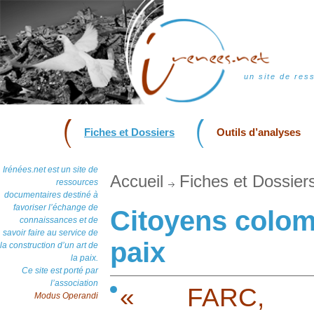
un site de res
Fiches et Dossiers
Outils d’analyses
Irénées.net est un site de
Accueil
Fiches et Dossier
ressources
documentaires destiné à
favoriser l’échange de
Citoyens colom
connaissances et de
savoir faire au service de
paix
la construction d’un art de
la paix.
Ce site est porté par
l’association
« FARC, Co
Modus Operandi