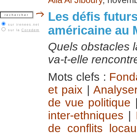
Les défis futurs
sur irenees.net
américaine au 
sur la
Coredem
Quels obstacles l
va-t-elle rencontr
Mots clefs :
Fonda
et paix
|
Analyser
de vue politique
inter-ethniques
|
de conflits loca