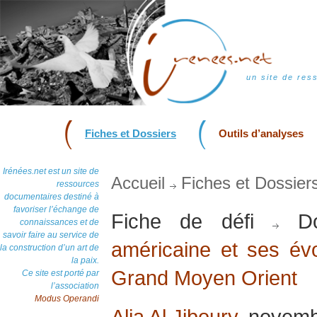
un site de res
Fiches et Dossiers
Outils d’analyses
Irénées.net est un site de
Accueil
Fiches et Dossier
ressources
documentaires destiné à
favoriser l’échange de
Fiche de défi
Do
connaissances et de
savoir faire au service de
américaine et ses évo
la construction d’un art de
la paix.
Grand Moyen Orient
Ce site est porté par
l’association
Modus Operandi
Alia Al Jiboury
, novem