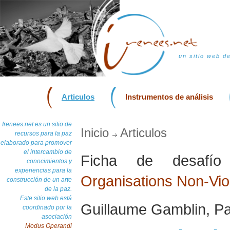
un sitio web d
Articulos
Instrumentos de análisis
Irenees.net es un sitio de
Inicio
Articulos
recursos para la paz
elaborado para promover
el intercambio de
Ficha de desaf
conocimientos y
experiencias para la
Organisations Non-Vio
construcción de un arte
de la paz.
Este sitio web está
Guillaume Gamblin, Pa
coordinado por la
asociación
Modus Operandi