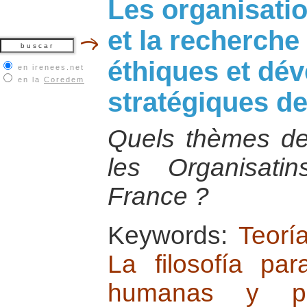
Les organisati
et la recherche
éthiques et dé
en irenees.net
en la
Coredem
stratégiques de
Quels thèmes de
les Organisati
France ?
Keywords:
Teorí
La filosofía pa
humanas y p