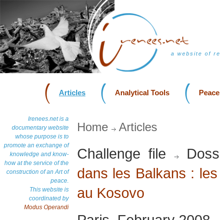
a website of r
Articles
Analytical Tools
Peace
Irenees.net is a
Home
Articles
documentary website
whose purpose is to
promote an exchange of
Challenge file
Doss
knowledge and know-
how at the service of the
dans les Balkans : les
construction of an Art of
peace.
au Kosovo
This website is
coordinated by
Modus Operandi
Paris, February 2008