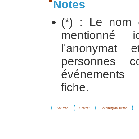
Notes
(*) : Le nom d
mentionné i
l’anonymat 
personnes c
événements 
fiche.
Site Map
Contact
Becoming an author