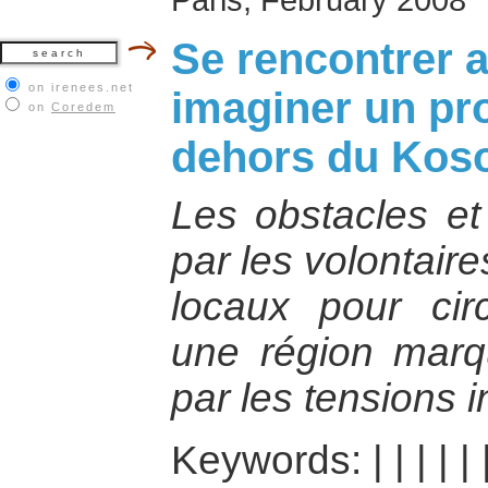
Se rencontrer a
on irenees.net
imaginer un pr
on
Coredem
dehors du Kos
Les obstacles et 
par les volontaire
locaux pour cir
une région marq
par les tensions i
Keywords:
|
|
|
|
|