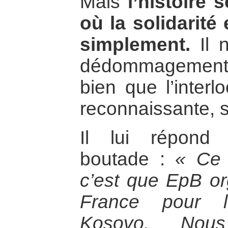
Mais
l’histoire
où la solidarité 
simplement.
Il 
dédommagemen
bien que l’interlo
reconnaissante, s
Il lui répond
boutade :
« Ce q
c’est que EpB o
France pour l
Kosovo. Nous